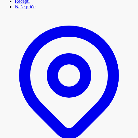
Recepti
Naše priče