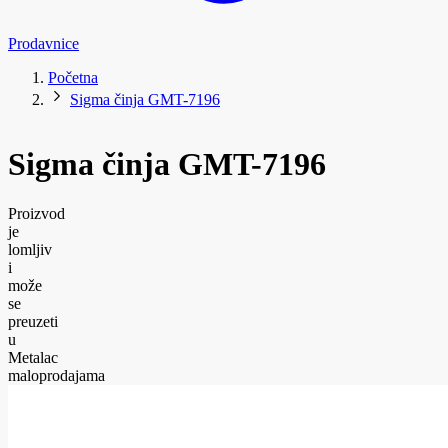
Prodavnice
Početna
Sigma činja GMT-7196
Sigma činja GMT-7196
Proizvod
je
lomljiv
i
može
se
preuzeti
u
Metalac
maloprodajama