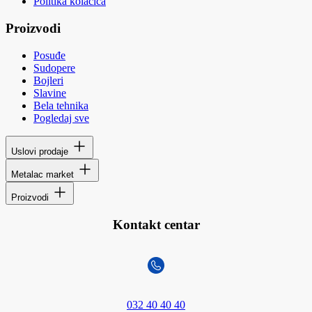
Politika kolačića
Proizvodi
Posuđe
Sudopere
Bojleri
Slavine
Bela tehnika
Pogledaj sve
Uslovi prodaje
Metalac market
Proizvodi
Kontakt centar
032 40 40 40