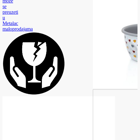
može
se
preuzeti
u
Metalac
maloprodajama