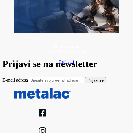
Novi katalog
ZA 2026 GODINU
Prijavi se na newsletter
Prelistaj
E-mail adresa
Prijavi se