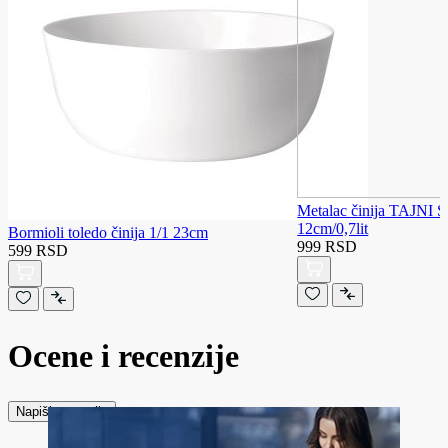
Metalac činija TAJN
12cm/0,7lit
Bormioli toledo činija 1/1 23cm
999 RSD
599 RSD
Ocene i recenzije
Napiši recenziju