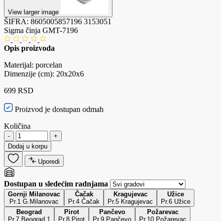
View larger image
ŠIFRA:
8605005857196
3153051
Sigma činja GMT-7196
Opis proizvoda
Materijal: porcelan
Dimenzije (cm): 20x20x6
699 RSD
Proizvod je dostupan odmah
Količina
-
+
Dodaj u korpu
Uporedi
Dostupan u sledećim radnjama
Gornji Milanovac
Čačak
Kragujevac
Užice
Pr.1 G.Milanovac
Pr.4 Čačak
Pr.5 Kragujevac
Pr.6 Užice
Beograd
Pirot
Pančevo
Požarevac
Pr.7 Beograd 1
Pr.8 Pirot
Pr.9 Pančevo
Pr.10 Požarevac