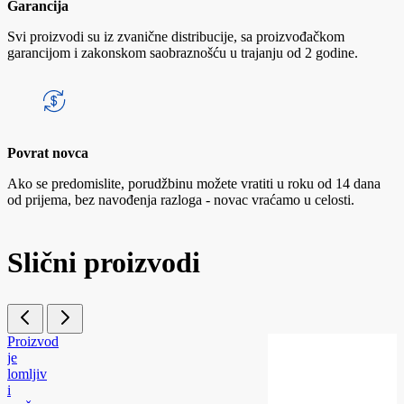
Garancija
Svi proizvodi su iz zvanične distribucije, sa proizvođačkom
garancijom i zakonskom saobraznošću u trajanju od 2 godine.
Povrat novca
Ako se predomislite, porudžbinu možete vratiti u roku od 14 dana
od prijema, bez navođenja razloga - novac vraćamo u celosti.
Slični proizvodi
Proizvod
je
lomljiv
i