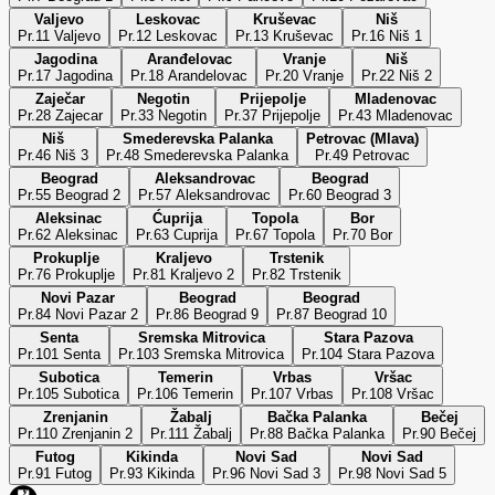
Valjevo
Leskovac
Kruševac
Niš
Pr.11 Valjevo
Pr.12 Leskovac
Pr.13 Kruševac
Pr.16 Niš 1
Jagodina
Aranđelovac
Vranje
Niš
Pr.17 Jagodina
Pr.18 Arandelovac
Pr.20 Vranje
Pr.22 Niš 2
Zaječar
Negotin
Prijepolje
Mladenovac
Pr.28 Zajecar
Pr.33 Negotin
Pr.37 Prijepolje
Pr.43 Mladenovac
Niš
Smederevska Palanka
Petrovac (Mlava)
Pr.46 Niš 3
Pr.48 Smederevska Palanka
Pr.49 Petrovac
Beograd
Aleksandrovac
Beograd
Pr.55 Beograd 2
Pr.57 Aleksandrovac
Pr.60 Beograd 3
Aleksinac
Ćuprija
Topola
Bor
Pr.62 Aleksinac
Pr.63 Cuprija
Pr.67 Topola
Pr.70 Bor
Prokuplje
Kraljevo
Trstenik
Pr.76 Prokuplje
Pr.81 Kraljevo 2
Pr.82 Trstenik
Novi Pazar
Beograd
Beograd
Pr.84 Novi Pazar 2
Pr.86 Beograd 9
Pr.87 Beograd 10
Senta
Sremska Mitrovica
Stara Pazova
Pr.101 Senta
Pr.103 Sremska Mitrovica
Pr.104 Stara Pazova
Subotica
Temerin
Vrbas
Vršac
Pr.105 Subotica
Pr.106 Temerin
Pr.107 Vrbas
Pr.108 Vršac
Zrenjanin
Žabalj
Bačka Palanka
Bečej
Pr.110 Zrenjanin 2
Pr.111 Žabalj
Pr.88 Bačka Palanka
Pr.90 Bečej
Futog
Kikinda
Novi Sad
Novi Sad
Pr.91 Futog
Pr.93 Kikinda
Pr.96 Novi Sad 3
Pr.98 Novi Sad 5