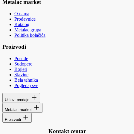
Metalac market
O nama
Prodavnice
Katalog
Metalac grupa
Politika kolačića
Proizvodi
Posuđe
Sudopere
Bojleri
Slavine
Bela tehnika
Pogledaj sve
Uslovi prodaje
Metalac market
Proizvodi
Kontakt centar