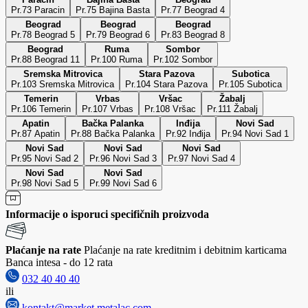
Pr.73 Paracin
Pr.75 Bajina Basta
Pr.77 Beograd 4
Beograd
Beograd
Beograd
Pr.78 Beograd 5
Pr.79 Beograd 6
Pr.83 Beograd 8
Beograd
Ruma
Sombor
Pr.88 Beograd 11
Pr.100 Ruma
Pr.102 Sombor
Sremska Mitrovica
Stara Pazova
Subotica
Pr.103 Sremska Mitrovica
Pr.104 Stara Pazova
Pr.105 Subotica
Temerin
Vrbas
Vršac
Žabalj
Pr.106 Temerin
Pr.107 Vrbas
Pr.108 Vršac
Pr.111 Žabalj
Apatin
Bačka Palanka
Inđija
Novi Sad
Pr.87 Apatin
Pr.88 Bačka Palanka
Pr.92 Inđija
Pr.94 Novi Sad 1
Novi Sad
Novi Sad
Novi Sad
Pr.95 Novi Sad 2
Pr.96 Novi Sad 3
Pr.97 Novi Sad 4
Novi Sad
Novi Sad
Pr.98 Novi Sad 5
Pr.99 Novi Sad 6
Informacije o isporuci specifičnih proizvoda
Plaćanje na rate
Plaćanje na rate kreditnim i debitnim karticama
Banca intesa - do 12 rata
032 40 40 40
ili
kontakt@market.metalac.com