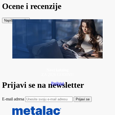
Ocene i recenzije
Napiši recenziju
Novi katalog
ZA 2026 GODINU
Prijavi se na newsletter
Prelistaj
E-mail adresa
Prijavi se