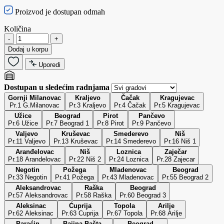
Proizvod je dostupan odmah
Količina
-
+
Dodaj u korpu
Uporedi
Dostupan u sledećim radnjama
Gornji Milanovac
Kraljevo
Čačak
Kragujevac
Pr.1 G.Milanovac
Pr.3 Kraljevo
Pr.4 Čačak
Pr.5 Kragujevac
Užice
Beograd
Pirot
Pančevo
Pr.6 Užice
Pr.7 Beograd 1
Pr.8 Pirot
Pr.9 Pančevo
Valjevo
Kruševac
Smederevo
Niš
Pr.11 Valjevo
Pr.13 Kruševac
Pr.14 Smederevo
Pr.16 Niš 1
Aranđelovac
Niš
Loznica
Zaječar
Pr.18 Arandelovac
Pr.22 Niš 2
Pr.24 Loznica
Pr.28 Zajecar
Negotin
Požega
Mladenovac
Beograd
Pr.33 Negotin
Pr.41 Požega
Pr.43 Mladenovac
Pr.55 Beograd 2
Aleksandrovac
Raška
Beograd
Pr.57 Aleksandrovac
Pr.58 Raška
Pr.60 Beograd 3
Aleksinac
Ćuprija
Topola
Arilje
Pr.62 Aleksinac
Pr.63 Cuprija
Pr.67 Topola
Pr.68 Arilje
Paraćin
Bajina Bašta
Beograd