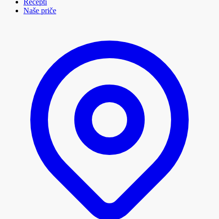
Recepti
Naše priče