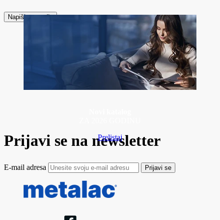
Napiši recenziju
Novi katalog
ZA 2026 GODINU
Prijavi se na newsletter
Prelistaj
E-mail adresa
Prijavi se