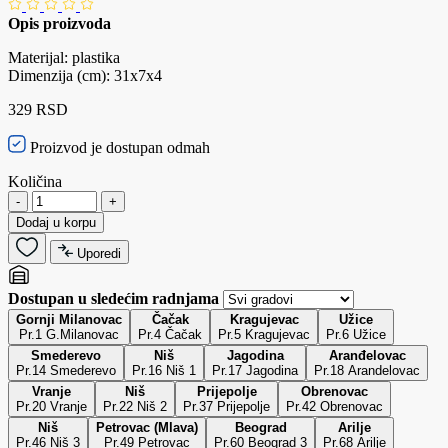
Opis proizvoda
Materijal: plastika
Dimenzija (cm): 31x7x4
329 RSD
Proizvod je dostupan odmah
Količina
-
+
Dodaj u korpu
Uporedi
Dostupan u sledećim radnjama
Gornji Milanovac
Čačak
Kragujevac
Užice
Pr.1 G.Milanovac
Pr.4 Čačak
Pr.5 Kragujevac
Pr.6 Užice
Smederevo
Niš
Jagodina
Aranđelovac
Pr.14 Smederevo
Pr.16 Niš 1
Pr.17 Jagodina
Pr.18 Arandelovac
Vranje
Niš
Prijepolje
Obrenovac
Pr.20 Vranje
Pr.22 Niš 2
Pr.37 Prijepolje
Pr.42 Obrenovac
Niš
Petrovac (Mlava)
Beograd
Arilje
Pr.46 Niš 3
Pr.49 Petrovac
Pr.60 Beograd 3
Pr.68 Arilje