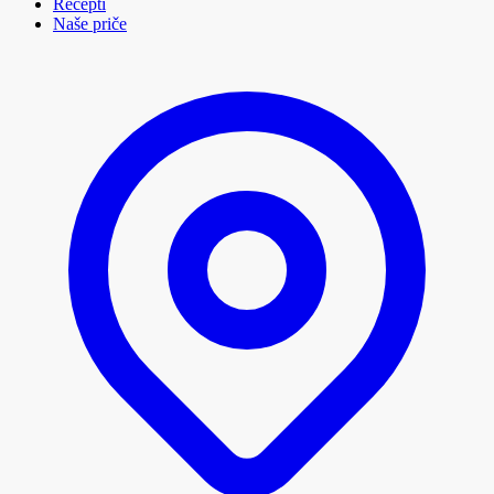
Recepti
Naše priče