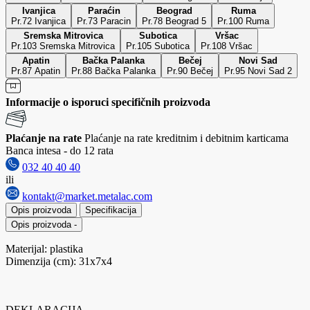
Ivanjica
Paraćin
Beograd
Ruma
Pr.72 Ivanjica
Pr.73 Paracin
Pr.78 Beograd 5
Pr.100 Ruma
Sremska Mitrovica
Subotica
Vršac
Pr.103 Sremska Mitrovica
Pr.105 Subotica
Pr.108 Vršac
Apatin
Bačka Palanka
Bečej
Novi Sad
Pr.87 Apatin
Pr.88 Bačka Palanka
Pr.90 Bečej
Pr.95 Novi Sad 2
Informacije o isporuci specifičnih proizvoda
Plaćanje na rate
Plaćanje na rate kreditnim i debitnim karticama
Banca intesa - do 12 rata
032 40 40 40
ili
kontakt@market.metalac.com
Opis proizvoda
Specifikacija
Opis proizvoda
-
Materijal: plastika
Dimenzija (cm): 31x7x4
DEKLARACIJA