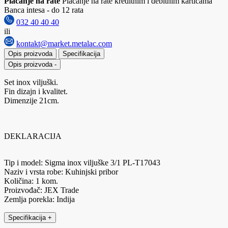
Plaćanje na rate
Plaćanje na rate kreditnim i debitnim karticama
Banca intesa - do 12 rata
032 40 40 40
ili
kontakt@market.metalac.com
Opis proizvoda
Specifikacija
Opis proizvoda
-
Set inox viljuški.
Fin dizajn i kvalitet.
Dimenzije 21cm.
DEKLARACIJA
Tip i model: Sigma inox viljuške 3/1 PL-T17043
Naziv i vrsta robe: Kuhinjski pribor
Količina: 1 kom.
Proizvođač: JEX Trade
Zemlja porekla: Indija
Specifikacija
+