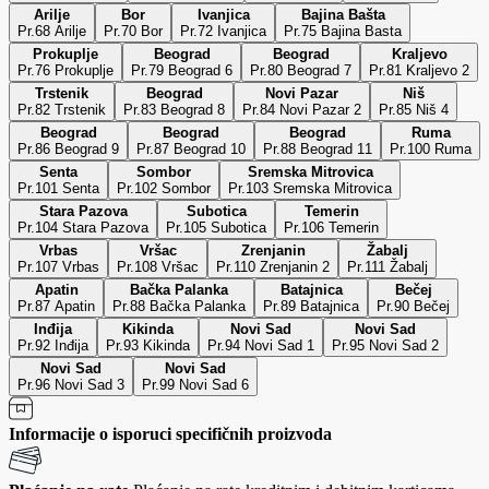
Arilje
Bor
Ivanjica
Bajina Bašta
Pr.68 Arilje
Pr.70 Bor
Pr.72 Ivanjica
Pr.75 Bajina Basta
Prokuplje
Beograd
Beograd
Kraljevo
Pr.76 Prokuplje
Pr.79 Beograd 6
Pr.80 Beograd 7
Pr.81 Kraljevo 2
Trstenik
Beograd
Novi Pazar
Niš
Pr.82 Trstenik
Pr.83 Beograd 8
Pr.84 Novi Pazar 2
Pr.85 Niš 4
Beograd
Beograd
Beograd
Ruma
Pr.86 Beograd 9
Pr.87 Beograd 10
Pr.88 Beograd 11
Pr.100 Ruma
Senta
Sombor
Sremska Mitrovica
Pr.101 Senta
Pr.102 Sombor
Pr.103 Sremska Mitrovica
Stara Pazova
Subotica
Temerin
Pr.104 Stara Pazova
Pr.105 Subotica
Pr.106 Temerin
Vrbas
Vršac
Zrenjanin
Žabalj
Pr.107 Vrbas
Pr.108 Vršac
Pr.110 Zrenjanin 2
Pr.111 Žabalj
Apatin
Bačka Palanka
Batajnica
Bečej
Pr.87 Apatin
Pr.88 Bačka Palanka
Pr.89 Batajnica
Pr.90 Bečej
Inđija
Kikinda
Novi Sad
Novi Sad
Pr.92 Inđija
Pr.93 Kikinda
Pr.94 Novi Sad 1
Pr.95 Novi Sad 2
Novi Sad
Novi Sad
Pr.96 Novi Sad 3
Pr.99 Novi Sad 6
Informacije o isporuci specifičnih proizvoda