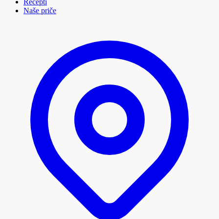
Recepti
Naše priče