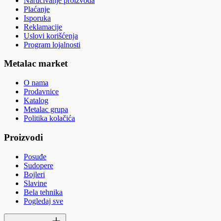
Naručivanje proizvoda
Plaćanje
Isporuka
Reklamacije
Uslovi korišćenja
Program lojalnosti
Metalac market
O nama
Prodavnice
Katalog
Metalac grupa
Politika kolačića
Proizvodi
Posuđe
Sudopere
Bojleri
Slavine
Bela tehnika
Pogledaj sve