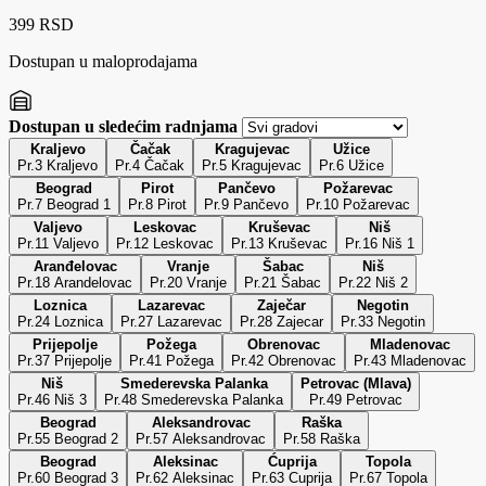
399 RSD
Dostupan u maloprodajama
Dostupan u sledećim radnjama
Kraljevo
Čačak
Kragujevac
Užice
Pr.3 Kraljevo
Pr.4 Čačak
Pr.5 Kragujevac
Pr.6 Užice
Beograd
Pirot
Pančevo
Požarevac
Pr.7 Beograd 1
Pr.8 Pirot
Pr.9 Pančevo
Pr.10 Požarevac
Valjevo
Leskovac
Kruševac
Niš
Pr.11 Valjevo
Pr.12 Leskovac
Pr.13 Kruševac
Pr.16 Niš 1
Aranđelovac
Vranje
Šabac
Niš
Pr.18 Arandelovac
Pr.20 Vranje
Pr.21 Šabac
Pr.22 Niš 2
Loznica
Lazarevac
Zaječar
Negotin
Pr.24 Loznica
Pr.27 Lazarevac
Pr.28 Zajecar
Pr.33 Negotin
Prijepolje
Požega
Obrenovac
Mladenovac
Pr.37 Prijepolje
Pr.41 Požega
Pr.42 Obrenovac
Pr.43 Mladenovac
Niš
Smederevska Palanka
Petrovac (Mlava)
Pr.46 Niš 3
Pr.48 Smederevska Palanka
Pr.49 Petrovac
Beograd
Aleksandrovac
Raška
Pr.55 Beograd 2
Pr.57 Aleksandrovac
Pr.58 Raška
Beograd
Aleksinac
Ćuprija
Topola
Pr.60 Beograd 3
Pr.62 Aleksinac
Pr.63 Cuprija
Pr.67 Topola