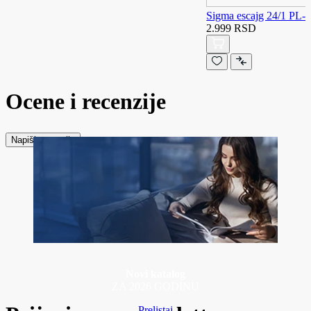
Sigma escajg 24/1 P
2.999 RSD
Ocene i recenzije
Napiši recenziju
Novi katalog
ZA 2026 GODINU
Prelistaj