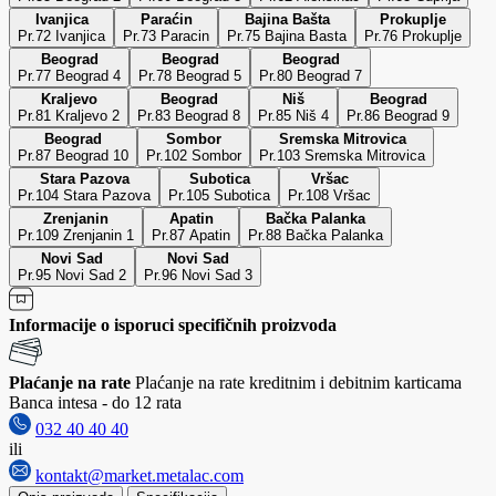
Ivanjica
Paraćin
Bajina Bašta
Prokuplje
Pr.72 Ivanjica
Pr.73 Paracin
Pr.75 Bajina Basta
Pr.76 Prokuplje
Beograd
Beograd
Beograd
Pr.77 Beograd 4
Pr.78 Beograd 5
Pr.80 Beograd 7
Kraljevo
Beograd
Niš
Beograd
Pr.81 Kraljevo 2
Pr.83 Beograd 8
Pr.85 Niš 4
Pr.86 Beograd 9
Beograd
Sombor
Sremska Mitrovica
Pr.87 Beograd 10
Pr.102 Sombor
Pr.103 Sremska Mitrovica
Stara Pazova
Subotica
Vršac
Pr.104 Stara Pazova
Pr.105 Subotica
Pr.108 Vršac
Zrenjanin
Apatin
Bačka Palanka
Pr.109 Zrenjanin 1
Pr.87 Apatin
Pr.88 Bačka Palanka
Novi Sad
Novi Sad
Pr.95 Novi Sad 2
Pr.96 Novi Sad 3
Informacije o isporuci specifičnih proizvoda
Plaćanje na rate
Plaćanje na rate kreditnim i debitnim karticama
Banca intesa - do 12 rata
032 40 40 40
ili
kontakt@market.metalac.com