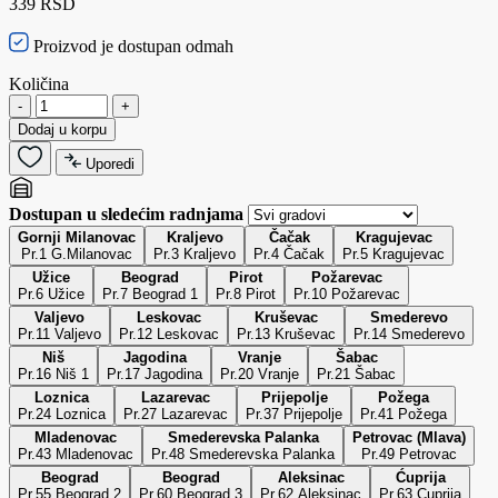
339 RSD
Proizvod je dostupan odmah
Količina
-
+
Dodaj u korpu
Uporedi
Dostupan u sledećim radnjama
Gornji Milanovac
Kraljevo
Čačak
Kragujevac
Pr.1 G.Milanovac
Pr.3 Kraljevo
Pr.4 Čačak
Pr.5 Kragujevac
Užice
Beograd
Pirot
Požarevac
Pr.6 Užice
Pr.7 Beograd 1
Pr.8 Pirot
Pr.10 Požarevac
Valjevo
Leskovac
Kruševac
Smederevo
Pr.11 Valjevo
Pr.12 Leskovac
Pr.13 Kruševac
Pr.14 Smederevo
Niš
Jagodina
Vranje
Šabac
Pr.16 Niš 1
Pr.17 Jagodina
Pr.20 Vranje
Pr.21 Šabac
Loznica
Lazarevac
Prijepolje
Požega
Pr.24 Loznica
Pr.27 Lazarevac
Pr.37 Prijepolje
Pr.41 Požega
Mladenovac
Smederevska Palanka
Petrovac (Mlava)
Pr.43 Mladenovac
Pr.48 Smederevska Palanka
Pr.49 Petrovac
Beograd
Beograd
Aleksinac
Ćuprija
Pr.55 Beograd 2
Pr.60 Beograd 3
Pr.62 Aleksinac
Pr.63 Cuprija