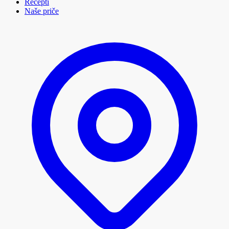
Recepti
Naše priče