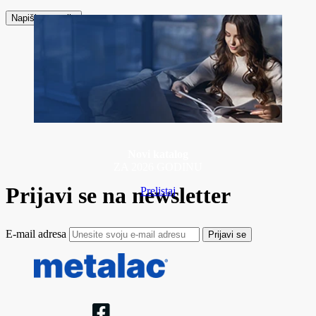
Napiši recenziju
Novi katalog
ZA 2026 GODINU
Prijavi se na newsletter
Prelistaj
E-mail adresa
Prijavi se