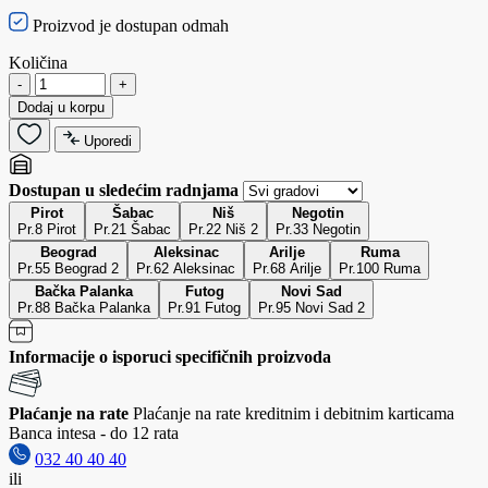
Proizvod je dostupan odmah
Količina
-
+
Dodaj u korpu
Uporedi
Dostupan u sledećim radnjama
Pirot
Šabac
Niš
Negotin
Pr.8 Pirot
Pr.21 Šabac
Pr.22 Niš 2
Pr.33 Negotin
Beograd
Aleksinac
Arilje
Ruma
Pr.55 Beograd 2
Pr.62 Aleksinac
Pr.68 Arilje
Pr.100 Ruma
Bačka Palanka
Futog
Novi Sad
Pr.88 Bačka Palanka
Pr.91 Futog
Pr.95 Novi Sad 2
Informacije o isporuci specifičnih proizvoda
Plaćanje na rate
Plaćanje na rate kreditnim i debitnim karticama
Banca intesa - do 12 rata
032 40 40 40
ili