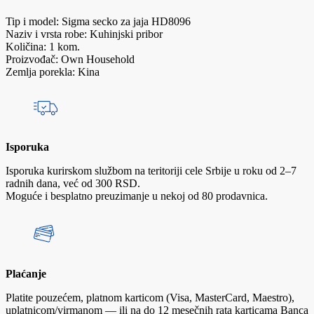
Tip i model: Sigma secko za jaja HD8096
Naziv i vrsta robe: Kuhinjski pribor
Količina: 1 kom.
Proizvođač: Own Household
Zemlja porekla: Kina
Isporuka
Isporuka kurirskom službom na teritoriji cele Srbije u roku od 2–7
radnih dana, već od 300 RSD.
Moguće i besplatno preuzimanje u nekoj od 80 prodavnica.
Plaćanje
Platite pouzećem, platnom karticom (Visa, MasterCard, Maestro),
uplatnicom/virmanom — ili na do 12 mesečnih rata karticama Banca