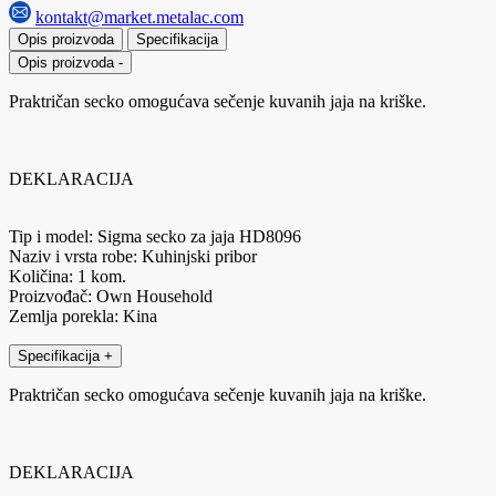
kontakt@market.metalac.com
Opis proizvoda
Specifikacija
Opis proizvoda
-
Praktričan secko omogućava sečenje kuvanih jaja na kriške.
DEKLARACIJA
Tip i model: Sigma secko za jaja HD8096
Naziv i vrsta robe: Kuhinjski pribor
Količina: 1 kom.
Proizvođač: Own Household
Zemlja porekla: Kina
Specifikacija
+
Praktričan secko omogućava sečenje kuvanih jaja na kriške.
DEKLARACIJA