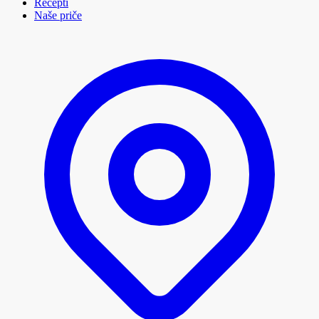
Recepti
Naše priče