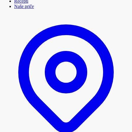
Recepti
Naše priče