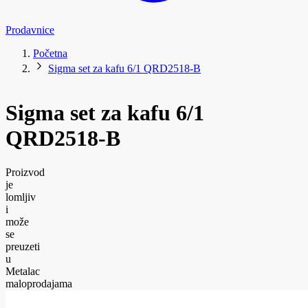
Prodavnice
Početna
Sigma set za kafu 6/1 QRD2518-B
Sigma set za kafu 6/1
QRD2518-B
Proizvod
je
lomljiv
i
može
se
preuzeti
u
Metalac
maloprodajama