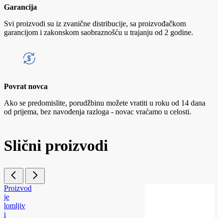
Garancija
Svi proizvodi su iz zvanične distribucije, sa proizvođačkom
garancijom i zakonskom saobraznošću u trajanju od 2 godine.
Povrat novca
Ako se predomislite, porudžbinu možete vratiti u roku od 14 dana
od prijema, bez navođenja razloga - novac vraćamo u celosti.
Slični proizvodi
Proizvod
je
lomljiv
i