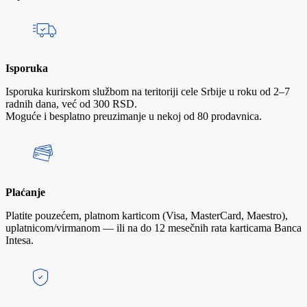
Isporuka
Isporuka kurirskom službom na teritoriji cele Srbije u roku od 2–7
radnih dana, već od 300 RSD.
Moguće i besplatno preuzimanje u nekoj od 80 prodavnica.
Plaćanje
Platite pouzećem, platnom karticom (Visa, MasterCard, Maestro),
uplatnicom/virmanom — ili na do 12 mesečnih rata karticama Banca
Intesa.