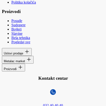
Politika kolačića
Proizvodi
Posuđe
Sudopere
Bojleri
Slavine
Bela tehnika
Pogledaj sve
Uslovi prodaje
Metalac market
Proizvodi
Kontakt centar
032 40 40 40