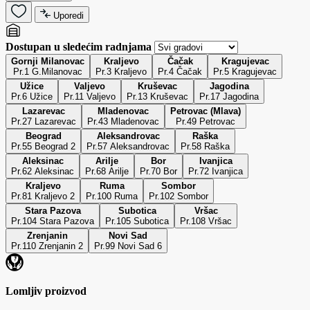
Uporedi
Dostupan u sledećim radnjama
Gornji Milanovac
Kraljevo
Čačak
Kragujevac
Pr.1 G.Milanovac
Pr.3 Kraljevo
Pr.4 Čačak
Pr.5 Kragujevac
Užice
Valjevo
Kruševac
Jagodina
Pr.6 Užice
Pr.11 Valjevo
Pr.13 Kruševac
Pr.17 Jagodina
Lazarevac
Mladenovac
Petrovac (Mlava)
Pr.27 Lazarevac
Pr.43 Mladenovac
Pr.49 Petrovac
Beograd
Aleksandrovac
Raška
Pr.55 Beograd 2
Pr.57 Aleksandrovac
Pr.58 Raška
Aleksinac
Arilje
Bor
Ivanjica
Pr.62 Aleksinac
Pr.68 Arilje
Pr.70 Bor
Pr.72 Ivanjica
Kraljevo
Ruma
Sombor
Pr.81 Kraljevo 2
Pr.100 Ruma
Pr.102 Sombor
Stara Pazova
Subotica
Vršac
Pr.104 Stara Pazova
Pr.105 Subotica
Pr.108 Vršac
Zrenjanin
Novi Sad
Pr.110 Zrenjanin 2
Pr.99 Novi Sad 6
Lomljiv proizvod