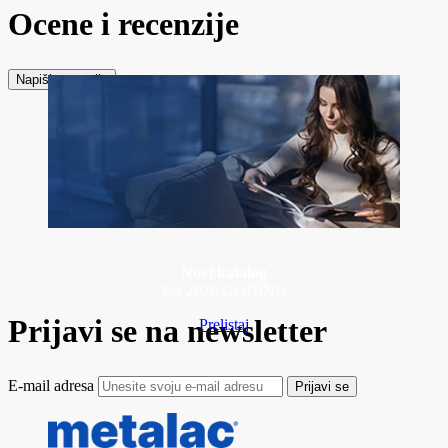
Ocene i recenzije
Napiši recenziju
Novi katalog
ZA 2026 GODINU
Prijavi se na newsletter
Prelistaj
E-mail adresa
Prijavi se