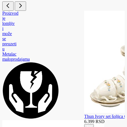
Proizvod
je
lomljiv
i
može
se
preuzeti
u
Metalac
maloprodajama
Thun Ivory set šoljica 6
6.399 RSD