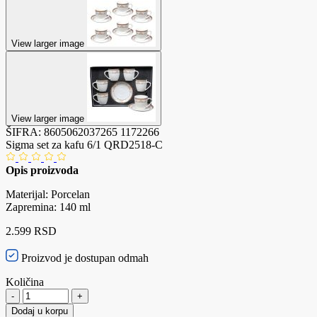
View larger image
View larger image
ŠIFRA:
8605062037265
1172266
Sigma set za kafu 6/1 QRD2518-C
Opis proizvoda
Materijal: Porcelan
Zapremina: 140 ml
2.599 RSD
Proizvod je dostupan odmah
Količina
-
+
Dodaj u korpu