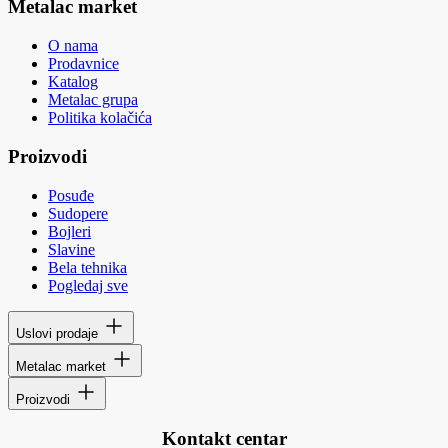
Metalac market
O nama
Prodavnice
Katalog
Metalac grupa
Politika kolačića
Proizvodi
Posuđe
Sudopere
Bojleri
Slavine
Bela tehnika
Pogledaj sve
Uslovi prodaje
Metalac market
Proizvodi
Kontakt centar