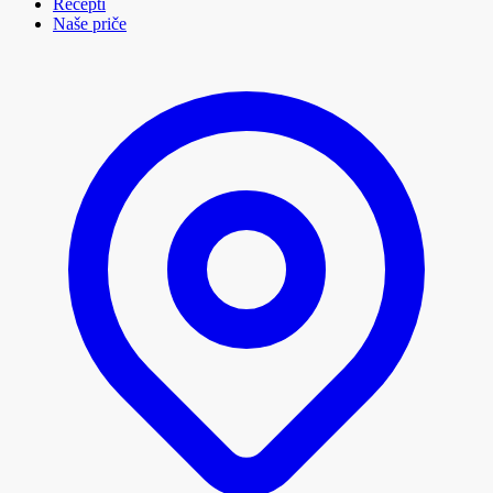
Recepti
Naše priče