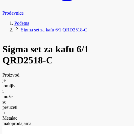
Prodavnice
Početna
Sigma set za kafu 6/1 QRD2518-C
Sigma set za kafu 6/1
QRD2518-C
Proizvod
je
lomljiv
i
može
se
preuzeti
u
Metalac
maloprodajama