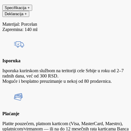
Specifikacija
+
Deklaracija
+
Materijal: Porcelan
Zapremina: 140 ml
Isporuka
Isporuka kurirskom službom na teritoriji cele Srbije u roku od 2–7
radnih dana, već od 300 RSD.
Moguće i besplatno preuzimanje u nekoj od 80 prodavnica.
Plaćanje
Platite pouzećem, platnom karticom (Visa, MasterCard, Maestro),
uplatnicom/virmanom — ili na do 12 mesečnih rata karticama Banca