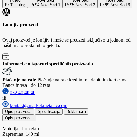
Futog
Novi Sad
Novi Sad
Novi Sad
Pr.91 Futog
Pr.94 Novi Sad 1
Pr.95 Novi Sad 2
Pr.99 Novi Sad 6
Lomljiv proizvod
Ovaj proizvod je lomljiv i može se preuzeti isključivo u jednom od
naših maloprodajnih objekata.
Informacije o isporuci specifičnih proizvoda
Plaćanje na rate
Plaćanje na rate kreditnim i debitnim karticama
Banca intesa - do 12 rata
032 40 40 40
ili
kontakt@market.metalac.com
Opis proizvoda
Specifikacija
Deklaracija
Opis proizvoda
-
Materijal: Porcelan
Zapremina: 140 ml