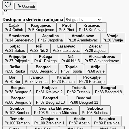
Uporedi
Dostupan u sledećim radnjama
Čačak
Kragujevac
Pirot
Kruševac
Pr.4 Čačak
Pr.5 Kragujevac
Pr.8 Pirot
Pr.13 Kruševac
Smederevo
Jagodina
Aranđelovac
Vranje
Pr.14 Smederevo
Pr.17 Jagodina
Pr.18 Arandelovac
Pr.20 Vranje
Šabac
Niš
Lazarevac
Zaječar
Pr.21 Šabac
Pr.22 Niš 2
Pr.27 Lazarevac
Pr.28 Zajecar
Prijepolje
Požega
Niš
Aleksandrovac
Pr.37 Prijepolje
Pr.41 Požega
Pr.46 Niš 3
Pr.57 Aleksandrovac
Raška
Beograd
Topola
Arilje
Pr.58 Raška
Pr.60 Beograd 3
Pr.67 Topola
Pr.68 Arilje
Bor
Ivanjica
Paraćin
Prokuplje
Pr.70 Bor
Pr.72 Ivanjica
Pr.73 Paracin
Pr.76 Prokuplje
Beograd
Kraljevo
Trstenik
Beograd
Pr.78 Beograd 5
Pr.81 Kraljevo 2
Pr.82 Trstenik
Pr.83 Beograd 8
Beograd
Beograd
Beograd
Pr.86 Beograd 9
Pr.87 Beograd 10
Pr.88 Beograd 11
Sombor
Sremska Mitrovica
Subotica
Pr.102 Sombor
Pr.103 Sremska Mitrovica
Pr.105 Subotica
Temerin
Zrenjanin
Apatin
Batajnica
Pr.106 Temerin
Pr.109 Zrenjanin 1
Pr.87 Apatin
Pr.89 Batajnica