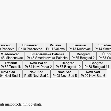
Pančevo
Požarevac
Valjevo
Kruševac
Smeder
9 Pančevo
Pr.10 Požarevac
Pr.11 Valjevo
Pr.13 Kruševac
Pr.14 Sme
Mladenovac
Smederevska Palanka
Beograd
Ćupri
r.43 Mladenovac
Pr.48 Smederevska Palanka
Pr.55 Beograd 2
Pr.63 Cu
Trstenik
Novi Pazar
Beograd
Beograd
Pr.82 Trstenik
Pr.84 Novi Pazar 2
Pr.87 Beograd 10
Pr.88 Beograd 11
Novi Sad
Novi Sad
Novi Sad
Novi Sad
.94 Novi Sad 1
Pr.95 Novi Sad 2
Pr.98 Novi Sad 5
Pr.99 Novi Sad 6
ših maloprodajnih objekata.