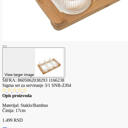
View larger image
ŠIFRA:
8605062038293
1166238
Sigma set za serviranje 3/1 SNB-ZJ04
Opis proizvoda
Materijal: Staklo/Bambus
Činija: 17cm
1.499 RSD