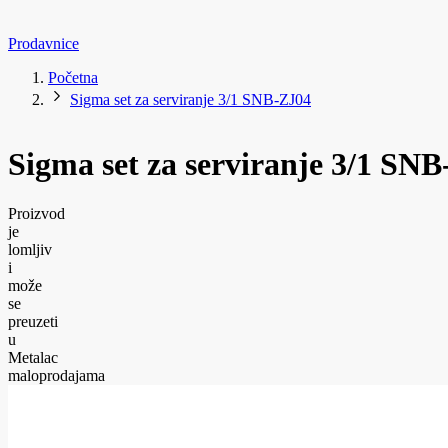
Prodavnice
Početna
Sigma set za serviranje 3/1 SNB-ZJ04
Sigma set za serviranje 3/1 SN
Proizvod
je
lomljiv
i
može
se
preuzeti
u
Metalac
maloprodajama