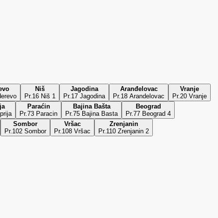
evo
Niš
Jagodina
Aranđelovac
Vranje
derevo
Pr.16 Niš 1
Pr.17 Jagodina
Pr.18 Arandelovac
Pr.20 Vranje
ja
Paraćin
Bajina Bašta
Beograd
prija
Pr.73 Paracin
Pr.75 Bajina Basta
Pr.77 Beograd 4
Sombor
Vršac
Zrenjanin
Pr.102 Sombor
Pr.108 Vršac
Pr.110 Zrenjanin 2