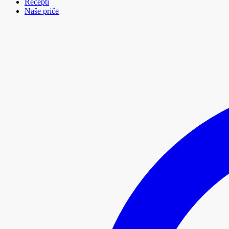
Recepti
Naše priče