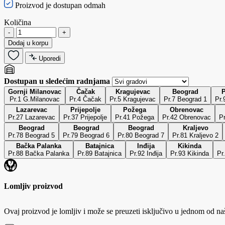
Proizvod je dostupan odmah
Količina
-
+
Dodaj u korpu
Uporedi
Dostupan u sledećim radnjama
Gornji Milanovac
Čačak
Kragujevac
Beograd
Pr.1 G.Milanovac
Pr.4 Čačak
Pr.5 Kragujevac
Pr.7 Beograd 1
Pr.
Lazarevac
Prijepolje
Požega
Obrenovac
Pr.27 Lazarevac
Pr.37 Prijepolje
Pr.41 Požega
Pr.42 Obrenovac
P
Beograd
Beograd
Beograd
Kraljevo
Pr.78 Beograd 5
Pr.79 Beograd 6
Pr.80 Beograd 7
Pr.81 Kraljevo 2
Bačka Palanka
Batajnica
Inđija
Kikinda
Pr.88 Bačka Palanka
Pr.89 Batajnica
Pr.92 Inđija
Pr.93 Kikinda
Pr
Lomljiv proizvod
Ovaj proizvod je lomljiv i može se preuzeti isključivo u jednom od na