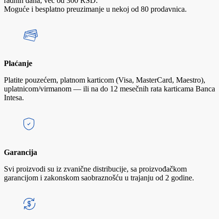
radnih dana, već od 300 RSD.
Moguće i besplatno preuzimanje u nekoj od 80 prodavnica.
Plaćanje
Platite pouzećem, platnom karticom (Visa, MasterCard, Maestro),
uplatnicom/virmanom — ili na do 12 mesečnih rata karticama Banca
Intesa.
Garancija
Svi proizvodi su iz zvanične distribucije, sa proizvođačkom
garancijom i zakonskom saobraznošću u trajanju od 2 godine.