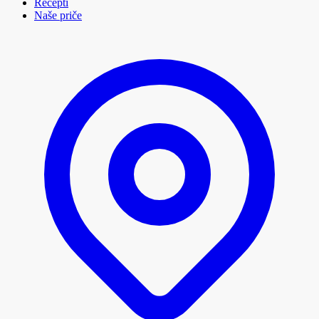
Recepti
Naše priče