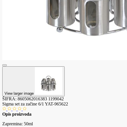
View larger image
ŠIFRA:
8605062016383
1199042
Sigma set za začine 6/1 YAT-965622
Opis proizvoda
Zapremina: 50ml