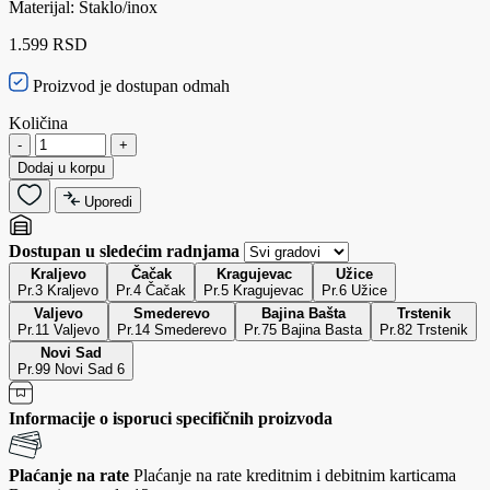
Materijal: Staklo/inox
1.599 RSD
Proizvod je dostupan odmah
Količina
-
+
Dodaj u korpu
Uporedi
Dostupan u sledećim radnjama
Kraljevo
Čačak
Kragujevac
Užice
Pr.3 Kraljevo
Pr.4 Čačak
Pr.5 Kragujevac
Pr.6 Užice
Valjevo
Smederevo
Bajina Bašta
Trstenik
Pr.11 Valjevo
Pr.14 Smederevo
Pr.75 Bajina Basta
Pr.82 Trstenik
Novi Sad
Pr.99 Novi Sad 6
Informacije o isporuci specifičnih proizvoda
Plaćanje na rate
Plaćanje na rate kreditnim i debitnim karticama