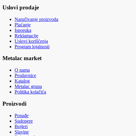
Uslovi prodaje
Naručivanje proizvoda
Plaćanje
Isporuka
Reklamacije
Uslovi korišćenja
Program lojalnosti
Metalac market
O nama
Prodavnice
Katalog
Metalac grupa
Politika kolačića
Proizvodi
Posuđe
Sudopere
Bojleri
Slavine