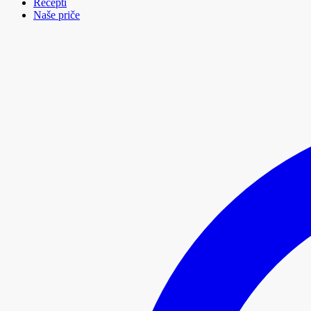
Recepti
Naše priče