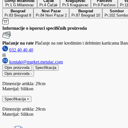
Gornji Milanovac
Čačak
Kragujevac
Pančevo
Va
Pr.1 G.Milanovac
Pr.4 Čačak
Pr.5 Kragujevac
Pr.9 Pančevo
Pr.1
Beograd
Novi Pazar
Beograd
Sombor
Pr.83 Beograd 8
Pr.84 Novi Pazar 2
Pr.87 Beograd 10
Pr.102 Sombo
Informacije o isporuci specifičnih proizvoda
Plaćanje na rate
Plaćanje na rate kreditnim i debitnim karticama Banc
032 40 40 40
ili
kontakt@market.metalac.com
Opis proizvoda
Specifikacija
Opis proizvoda
-
Dimenzije artikla: 29cm
Materijal: Silikon
Specifikacija
+
Dimenzije artikla: 29cm
Materijal: Silikon