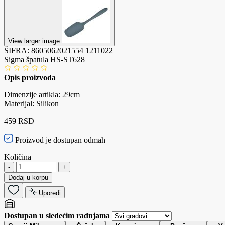
View larger image
ŠIFRA:
8605062021554
1211022
Sigma špatula HS-ST628
Opis proizvoda
Dimenzije artikla: 29cm
Materijal: Silikon
459 RSD
Proizvod je dostupan odmah
Količina
-
+
Dodaj u korpu
Uporedi
Dostupan u sledećim radnjama