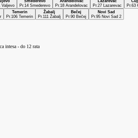
ljevo
Smederevo
Aranđelovac
Lazarevac
Ćup
1 Valjevo
Pr.14 Smederevo
Pr.18 Arandelovac
Pr.27 Lazarevac
Pr.63 
Temerin
Žabalj
Bečej
Novi Sad
r
Pr.106 Temerin
Pr.111 Žabalj
Pr.90 Bečej
Pr.95 Novi Sad 2
a intesa - do 12 rata