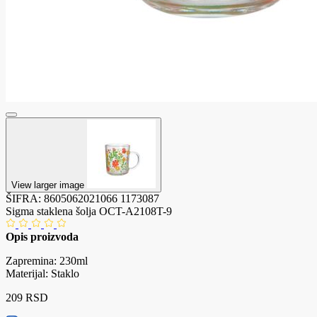
View larger image
ŠIFRA:
8605062021066
1173087
Sigma staklena šolja OCT-A2108T-9
Opis proizvoda
Zapremina: 230ml
Materijal: Staklo
209 RSD