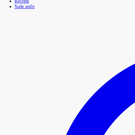
Recepti
Naše priče