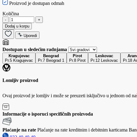
Proizvod je dostupan odmah
Količina
-
+
Dodaj u korpu
Uporedi
Dostupan u sledećim radnjama
Kragujevac
Beograd
Pirot
Leskovac
Aran
Pr.5 Kragujevac
Pr.7 Beograd 1
Pr.8 Pirot
Pr.12 Leskovac
Pr.18 A
Lomljiv proizvod
Ovaj proizvod je lomljiv i može se preuzeti isključivo u jednom od na
Informacije o isporuci specifičnih proizvoda
Plaćanje na rate
Plaćanje na rate kreditnim i debitnim karticama Banc