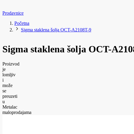
Prodavnice
Početna
Sigma staklena šolja OCT-A2108T-9
Sigma staklena šolja OCT-A210
Proizvod
je
lomljiv
i
može
se
preuzeti
u
Metalac
maloprodajama