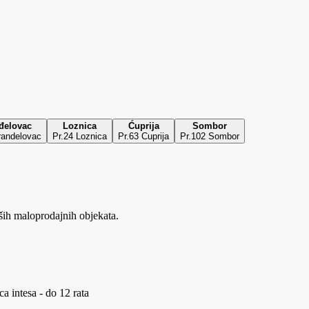
đelovac
Loznica
Ćuprija
Sombor
randelovac
Pr.24 Loznica
Pr.63 Cuprija
Pr.102 Sombor
ših maloprodajnih objekata.
a intesa - do 12 rata