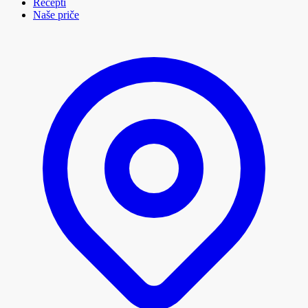
Recepti
Naše priče