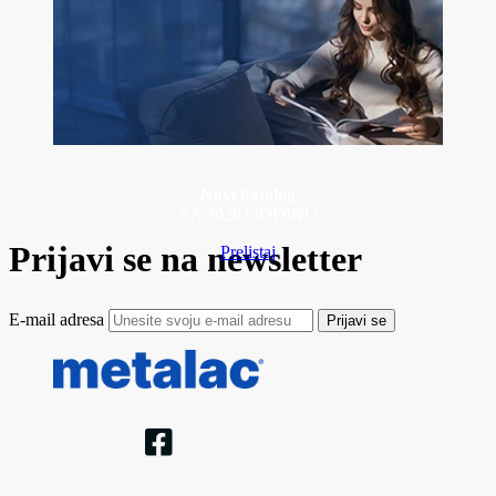
Novi katalog
ZA 2026 GODINU
Prijavi se na newsletter
Prelistaj
E-mail adresa
Prijavi se