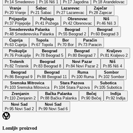
Pr.14 Smederevo
Pr.16 Niš 1
Pr.17 Jagodina
Pr.18 Arandelovac
Vranje
Šabac
Lazarevac
Zaječar
Pr.20 Vranje
Pr.21 Šabac
Pr.27 Lazarevac
Pr.28 Zajecar
Prijepolje
Požega
Obrenovac
Niš
Pr.37 Prijepolje
Pr.41 Požega
Pr.42 Obrenovac
Pr.46 Niš 3
Smederevska Palanka
Beograd
Beograd
Pr.48 Smederevska Palanka
Pr.55 Beograd 2
Pr.60 Beograd 3
Ćuprija
Topola
Bor
Paraćin
Pr.63 Cuprija
Pr.67 Topola
Pr.70 Bor
Pr.73 Paracin
Prokuplje
Beograd
Beograd
Kraljevo
Pr.76 Prokuplje
Pr.78 Beograd 5
Pr.80 Beograd 7
Pr.81 Kraljevo 2
Trstenik
Beograd
Novi Pazar
Niš
Pr.82 Trstenik
Pr.83 Beograd 8
Pr.84 Novi Pazar 2
Pr.85 Niš 4
Beograd
Beograd
Ruma
Sombor
Pr.86 Beograd 9
Pr.88 Beograd 11
Pr.100 Ruma
Pr.102 Sombor
Sremska Mitrovica
Stara Pazova
Subotica
Pr.103 Sremska Mitrovica
Pr.104 Stara Pazova
Pr.105 Subotica
Zrenjanin
Bačka Palanka
Bečej
Inđija
Pr.110 Zrenjanin 2
Pr.88 Bačka Palanka
Pr.90 Bečej
Pr.92 Inđija
Novi Sad
Novi Sad
Pr.95 Novi Sad 2
Pr.99 Novi Sad 6
Lomljiv proizvod