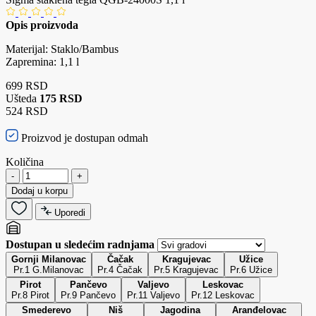
Opis proizvoda
Materijal: Staklo/Bambus
Zapremina: 1,1 l
699 RSD
Ušteda
175 RSD
524 RSD
Proizvod je dostupan odmah
Količina
-
+
Dodaj u korpu
Uporedi
Dostupan u sledećim radnjama
Gornji Milanovac
Čačak
Kragujevac
Užice
Pr.1 G.Milanovac
Pr.4 Čačak
Pr.5 Kragujevac
Pr.6 Užice
Pirot
Pančevo
Valjevo
Leskovac
Pr.8 Pirot
Pr.9 Pančevo
Pr.11 Valjevo
Pr.12 Leskovac
Smederevo
Niš
Jagodina
Aranđelovac