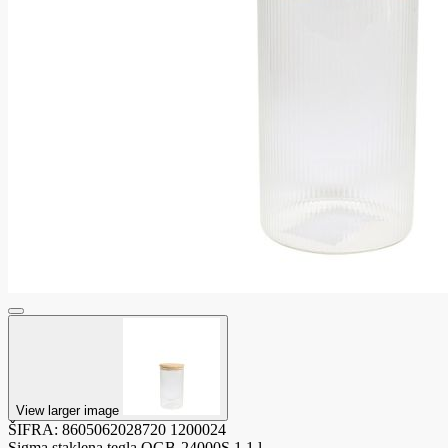
View larger image
ŠIFRA:
8605062028720
1200024
Sigma staklena tegla QGB-24000S 1,1 l