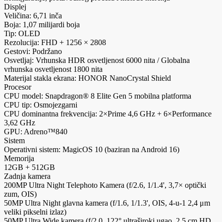
Displej
Veličina: 6,71 inča
Boja: 1,07 milijardi boja
Tip: OLED
Rezolucija: FHD + 1256 × 2808
Gestovi: Podržano
Osvetljaj: Vrhunska HDR osvetljenost 6000 nita / Globalna
vrhunska osvetljenost 1800 nita
Materijal stakla ekrana: HONOR NanoCrystal Shield
Procesor
CPU model: Snapdragon® 8 Elite Gen 5 mobilna platforma
CPU tip: Osmojezgarni
CPU dominantna frekvencija: 2×Prime 4,6 GHz + 6×Performance
3,62 GHz
GPU: Adreno™840
Sistem
Operativni sistem: MagicOS 10 (baziran na Android 16)
Memorija
12GB + 512GB
Zadnja kamera
200MP Ultra Night Telephoto Kamera (f/2.6, 1/1.4', 3,7× optički
zum, OIS)
50MP Ultra Night glavna kamera (f/1.6, 1/1.3', OIS, 4-u-1 2,4 μm
veliki pikselni izlaz)
50MP Ultra Wide kamera (f/2.0, 122° ultraširoki ugao, 2,5 cm HD