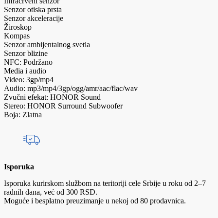
Infracrveni senzor
Senzor otiska prsta
Senzor akceleracije
Žiroskop
Kompas
Senzor ambijentalnog svetla
Senzor blizine
NFC: Podržano
Media i audio
Video: 3gp/mp4
Audio: mp3/mp4/3gp/ogg/amr/aac/flac/wav
Zvučni efekat: HONOR Sound
Stereo: HONOR Surround Subwoofer
Boja: Zlatna
Isporuka
Isporuka kurirskom službom na teritoriji cele Srbije u roku od 2–7
radnih dana, već od 300 RSD.
Moguće i besplatno preuzimanje u nekoj od 80 prodavnica.