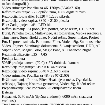
makro fotografija)
Video snimanje: Podrška za 4K 120fps (3840×2160)
Režim fokusiranja: 3,7× optički zum, 100× digitalni zum
Rezolucija fotografije: 16320 × 12288 piksela
Rezolucija video zapisa: 3840 × 2160 piksela
Blic: Zadnji pojedinačni LED blic
Režim snimanja: AI poboljšani portret, Stage režim, HD Super
Burst, Pametni fokus, Multi-video, AI fotografija, Visoka rezolucija,
Time-lapse, Super široki ugao, Noćni režim, Super makro, Portret,
Pro, Usporeni snimak, Panorama, Filter, Vodeni žig, Snimi osmehe,
Video, Tajmer, Skeniranje dokumenta, Slikanje svetlom, HDR, AI
Super Zoom, Magic Color, Magic Pose, AI Enhanced Night
Režim stabilizacije: EIS + OIS
Prednja kamera
50MP prednja kamera (f/2.0) + 3D dubinska kamera
Rezolucija fotografije: 8192 × 6144 piksela
Rezolucija video zapisa: 3840 × 2160 piksela
Video snimanje: Podrška za 4K (3840×2160)
Režim snimanja: Portret, Filter, Hvatanje osmeha, Ogledalska
refleksija, Tajmer, Kontrola gestovima, Voden žig, Noćni režim
Prepoznavanje lica: Podržano 3D otključavanje licem
Baterija
Kapacitet: 6270 mAh (tipična vrednost), 6090 mAh (nazivna
vrednost)
Tip: Litijum-polimerska baterija (HONOR sledeće generacije