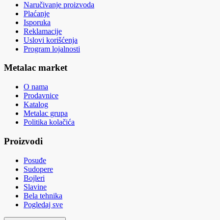
Naručivanje proizvoda
Plaćanje
Isporuka
Reklamacije
Uslovi korišćenja
Program lojalnosti
Metalac market
O nama
Prodavnice
Katalog
Metalac grupa
Politika kolačića
Proizvodi
Posuđe
Sudopere
Bojleri
Slavine
Bela tehnika
Pogledaj sve