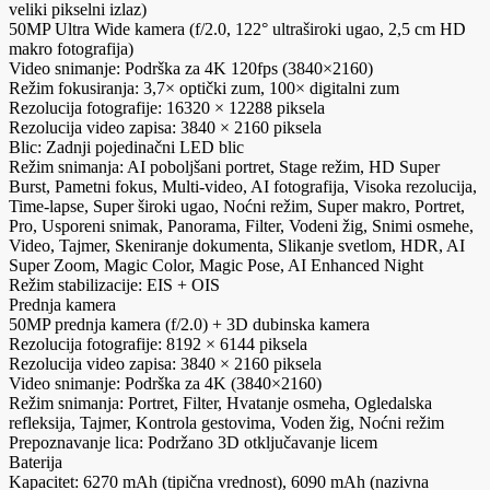
veliki pikselni izlaz)
50MP Ultra Wide kamera (f/2.0, 122° ultraširoki ugao, 2,5 cm HD
makro fotografija)
Video snimanje: Podrška za 4K 120fps (3840×2160)
Režim fokusiranja: 3,7× optički zum, 100× digitalni zum
Rezolucija fotografije: 16320 × 12288 piksela
Rezolucija video zapisa: 3840 × 2160 piksela
Blic: Zadnji pojedinačni LED blic
Režim snimanja: AI poboljšani portret, Stage režim, HD Super
Burst, Pametni fokus, Multi-video, AI fotografija, Visoka rezolucija,
Time-lapse, Super široki ugao, Noćni režim, Super makro, Portret,
Pro, Usporeni snimak, Panorama, Filter, Vodeni žig, Snimi osmehe,
Video, Tajmer, Skeniranje dokumenta, Slikanje svetlom, HDR, AI
Super Zoom, Magic Color, Magic Pose, AI Enhanced Night
Režim stabilizacije: EIS + OIS
Prednja kamera
50MP prednja kamera (f/2.0) + 3D dubinska kamera
Rezolucija fotografije: 8192 × 6144 piksela
Rezolucija video zapisa: 3840 × 2160 piksela
Video snimanje: Podrška za 4K (3840×2160)
Režim snimanja: Portret, Filter, Hvatanje osmeha, Ogledalska
refleksija, Tajmer, Kontrola gestovima, Voden žig, Noćni režim
Prepoznavanje lica: Podržano 3D otključavanje licem
Baterija
Kapacitet: 6270 mAh (tipična vrednost), 6090 mAh (nazivna