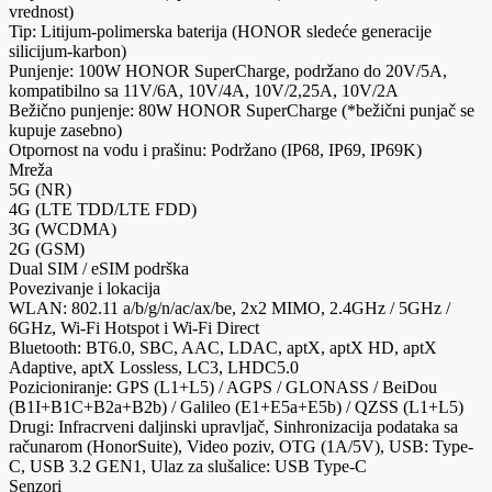
vrednost)
Tip: Litijum-polimerska baterija (HONOR sledeće generacije
silicijum-karbon)
Punjenje: 100W HONOR SuperCharge, podržano do 20V/5A,
kompatibilno sa 11V/6A, 10V/4A, 10V/2,25A, 10V/2A
Bežično punjenje: 80W HONOR SuperCharge (*bežični punjač se
kupuje zasebno)
Otpornost na vodu i prašinu: Podržano (IP68, IP69, IP69K)
Mreža
5G (NR)
4G (LTE TDD/LTE FDD)
3G (WCDMA)
2G (GSM)
Dual SIM / eSIM podrška
Povezivanje i lokacija
WLAN: 802.11 a/b/g/n/ac/ax/be, 2x2 MIMO, 2.4GHz / 5GHz /
6GHz, Wi-Fi Hotspot i Wi-Fi Direct
Bluetooth: BT6.0, SBC, AAC, LDAC, aptX, aptX HD, aptX
Adaptive, aptX Lossless, LC3, LHDC5.0
Pozicioniranje: GPS (L1+L5) / AGPS / GLONASS / BeiDou
(B1I+B1C+B2a+B2b) / Galileo (E1+E5a+E5b) / QZSS (L1+L5)
Drugi: Infracrveni daljinski upravljač, Sinhronizacija podataka sa
računarom (HonorSuite), Video poziv, OTG (1A/5V), USB: Type-
C, USB 3.2 GEN1, Ulaz za slušalice: USB Type-C
Senzori