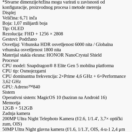
*Stvarne dimenzije/težina mogu varirati u zavisnosti od
konfiguracije, proizvodnog procesa i metode merenja
Displej
Veličina: 6,71 inča
Boja: 1,07 milijardi boja
Tip: OLED
Rezolucija: FHD + 1256 × 2808
Gestovi: Podržano
Osvetljaj: Vrhunska HDR osvetljenost 6000 nita / Globalna
vrhunska osvetljenost 1800 nita
Materijal stakla ekrana: HONOR NanoCrystal Shield
Procesor
CPU model: Snapdragon® 8 Elite Gen 5 mobilna platforma
CPU tip: Osmojezgarni
CPU dominantna frekvencija: 2×Prime 4,6 GHz + 6×Performance
3,62 GHz
GPU: Adreno™840
Sistem
Operativni sistem: MagicOS 10 (baziran na Android 16)
Memorija
12GB + 512GB
Zadnja kamera
200MP Ultra Night Telephoto Kamera (f/2.6, 1/1.4', 3,7× optički
zum, OIS)
50MP Ultra Night glavna kamera (f/1.6, 1/1.3', OIS, 4-u-1 2,4 μm