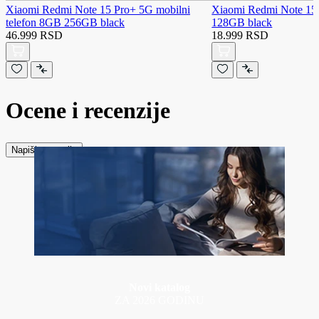
Xiaomi Redmi Note 15 Pro+ 5G mobilni
Xiaomi Redmi Note 15 
telefon 8GB 256GB black
128GB black
46.999 RSD
18.999 RSD
Ocene i recenzije
Napiši recenziju
Novi katalog
ZA 2026 GODINU