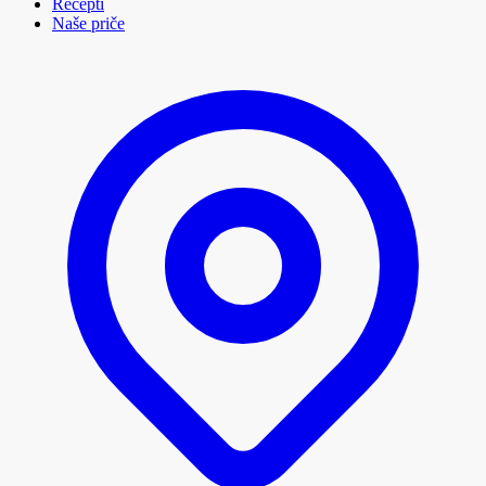
Recepti
Naše priče