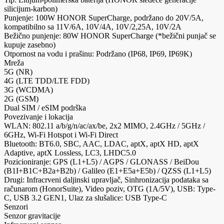
silicijum-karbon)
Punjenje: 100W HONOR SuperCharge, podržano do 20V/5A,
kompatibilno sa 11V/6A, 10V/4A, 10V/2,25A, 10V/2A
Bežično punjenje: 80W HONOR SuperCharge (*bežični punjač se
kupuje zasebno)
Otpornost na vodu i prašinu: Podržano (IP68, IP69, IP69K)
Mreža
5G (NR)
4G (LTE TDD/LTE FDD)
3G (WCDMA)
2G (GSM)
Dual SIM / eSIM podrška
Povezivanje i lokacija
WLAN: 802.11 a/b/g/n/ac/ax/be, 2x2 MIMO, 2.4GHz / 5GHz /
6GHz, Wi-Fi Hotspot i Wi-Fi Direct
Bluetooth: BT6.0, SBC, AAC, LDAC, aptX, aptX HD, aptX
Adaptive, aptX Lossless, LC3, LHDC5.0
Pozicioniranje: GPS (L1+L5) / AGPS / GLONASS / BeiDou
(B1I+B1C+B2a+B2b) / Galileo (E1+E5a+E5b) / QZSS (L1+L5)
Drugi: Infracrveni daljinski upravljač, Sinhronizacija podataka sa
računarom (HonorSuite), Video poziv, OTG (1A/5V), USB: Type-
C, USB 3.2 GEN1, Ulaz za slušalice: USB Type-C
Senzori
Senzor gravitacije