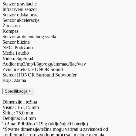
Senzor gravitacije
Infracrveni senzor
Senzor otiska prsta
Senzor akceleracije
Žiroskop
Kompas
Senzor ambijentalnog svetla
Senzor blizine
NFC: Podržano
Media i audio
Video: 3gp/mp4
Audio: mp3/mp4/3gp/ogg/amr/aac/flac/wav
Zvučni efekat: HONOR Sound
Stereo: HONOR Surround Subwoofer
Boja: Zlatna
Specifikacija
+
Dimenzije i težina
Visina: 161,15 mm
Širina: 75,0 mm
Debljina: 8,4 mm
Težina: Približno 219 g (uključujući bateriju)
*Stvarne dimenzije/težina mogu varirati u zavisnosti od
konfiguracije, proizvodnog procesa i metode merenja