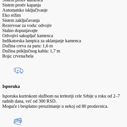
Sistem protiv kapanja
Automatsko isključivanje
Eko režim
Sistem zaključavanja
Rezervoar za vodu: odvojiv
Stalno dopunjavajte
Odvojivi sakupljač kamenca
Indikatorska lampica za uklanjanje kamenca
Dužina creva za paru: 1,6 m
Dužina priključnog kabla: 1,7 m
Boja: crvena/bela
Isporuka
Isporuka kurirskom službom na teritoriji cele Srbije u roku od 2–7
radnih dana, već od 300 RSD.
Moguće i besplatno preuzimanje u nekoj od 80 prodavnica.