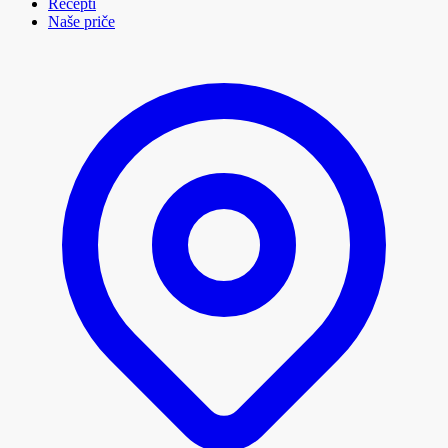
Recepti
Naše priče