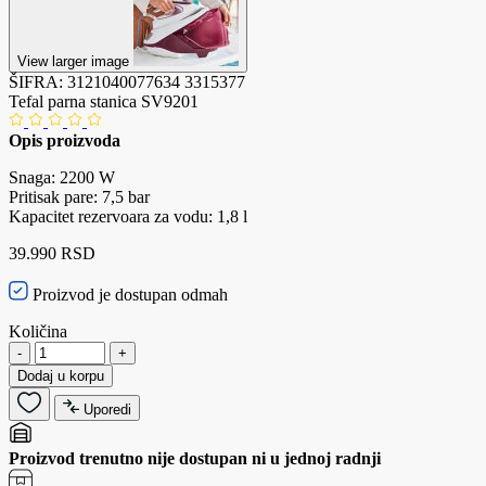
View larger image
ŠIFRA:
3121040077634
3315377
Tefal parna stanica SV9201
Opis proizvoda
Snaga: 2200 W
Pritisak pare: 7,5 bar
Kapacitet rezervoara za vodu: 1,8 l
39.990 RSD
Proizvod je dostupan odmah
Količina
-
+
Dodaj u korpu
Uporedi
Proizvod trenutno nije dostupan ni u jednoj radnji