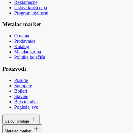
Reklamacije
Uslovi korišćenja
Program lojalnosti
Metalac market
O nama
Prodavnice
Katalog
Metalac grupa
Politika kolačića
Proizvodi
Posuđe
Sudopere
Bojleri
Slavine
Bela tehnika
Pogledaj sve
Uslovi prodaje
Metalac market