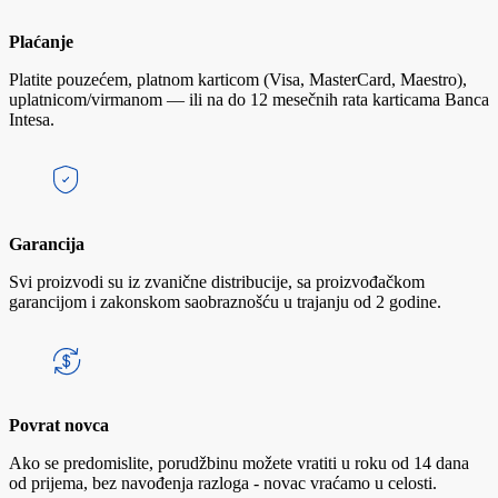
Plaćanje
Platite pouzećem, platnom karticom (Visa, MasterCard, Maestro),
uplatnicom/virmanom — ili na do 12 mesečnih rata karticama Banca
Intesa.
Garancija
Svi proizvodi su iz zvanične distribucije, sa proizvođačkom
garancijom i zakonskom saobraznošću u trajanju od 2 godine.
Povrat novca
Ako se predomislite, porudžbinu možete vratiti u roku od 14 dana
od prijema, bez navođenja razloga - novac vraćamo u celosti.