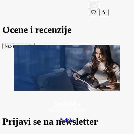
Ocene i recenzije
Napiši recenziju
Novi katalog
ZA 2026 GODINU
Prijavi se na newsletter
Prelistaj