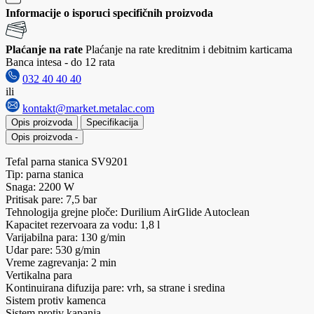
Informacije o isporuci specifičnih proizvoda
Plaćanje na rate
Plaćanje na rate kreditnim i debitnim karticama
Banca intesa - do 12 rata
032 40 40 40
ili
kontakt@market.metalac.com
Opis proizvoda
Specifikacija
Opis proizvoda
-
Tefal parna stanica SV9201
Tip: parna stanica
Snaga: 2200 W
Pritisak pare: 7,5 bar
Tehnologija grejne ploče: Durilium AirGlide Autoclean
Kapacitet rezervoara za vodu: 1,8 l
Varijabilna para: 130 g/min
Udar pare: 530 g/min
Vreme zagrevanja: 2 min
Vertikalna para
Kontinuirana difuzija pare: vrh, sa strane i sredina
Sistem protiv kamenca
Sistem protiv kapanja