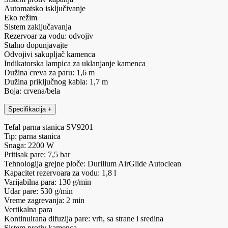
Automatsko isključivanje
Eko režim
Sistem zaključavanja
Rezervoar za vodu: odvojiv
Stalno dopunjavajte
Odvojivi sakupljač kamenca
Indikatorska lampica za uklanjanje kamenca
Dužina creva za paru: 1,6 m
Dužina priključnog kabla: 1,7 m
Boja: crvena/bela
Specifikacija
+
Tefal parna stanica SV9201
Tip: parna stanica
Snaga: 2200 W
Pritisak pare: 7,5 bar
Tehnologija grejne ploče: Durilium AirGlide Autoclean
Kapacitet rezervoara za vodu: 1,8 l
Varijabilna para: 130 g/min
Udar pare: 530 g/min
Vreme zagrevanja: 2 min
Vertikalna para
Kontinuirana difuzija pare: vrh, sa strane i sredina
Sistem protiv kamenca