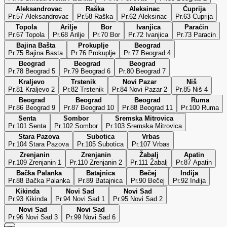
Aleksandrovac
Raška
Aleksinac
Ćuprija
Pr.57 Aleksandrovac
Pr.58 Raška
Pr.62 Aleksinac
Pr.63 Cuprija
Topola
Arilje
Bor
Ivanjica
Paraćin
Pr.67 Topola
Pr.68 Arilje
Pr.70 Bor
Pr.72 Ivanjica
Pr.73 Paracin
Bajina Bašta
Prokuplje
Beograd
Pr.75 Bajina Basta
Pr.76 Prokuplje
Pr.77 Beograd 4
Beograd
Beograd
Beograd
Pr.78 Beograd 5
Pr.79 Beograd 6
Pr.80 Beograd 7
Kraljevo
Trstenik
Novi Pazar
Niš
Pr.81 Kraljevo 2
Pr.82 Trstenik
Pr.84 Novi Pazar 2
Pr.85 Niš 4
Beograd
Beograd
Beograd
Ruma
Pr.86 Beograd 9
Pr.87 Beograd 10
Pr.88 Beograd 11
Pr.100 Ruma
Senta
Sombor
Sremska Mitrovica
Pr.101 Senta
Pr.102 Sombor
Pr.103 Sremska Mitrovica
Stara Pazova
Subotica
Vrbas
Pr.104 Stara Pazova
Pr.105 Subotica
Pr.107 Vrbas
Zrenjanin
Zrenjanin
Žabalj
Apatin
Pr.109 Zrenjanin 1
Pr.110 Zrenjanin 2
Pr.111 Žabalj
Pr.87 Apatin
Bačka Palanka
Batajnica
Bečej
Inđija
Pr.88 Bačka Palanka
Pr.89 Batajnica
Pr.90 Bečej
Pr.92 Inđija
Kikinda
Novi Sad
Novi Sad
Pr.93 Kikinda
Pr.94 Novi Sad 1
Pr.95 Novi Sad 2
Novi Sad
Novi Sad
Pr.96 Novi Sad 3
Pr.99 Novi Sad 6