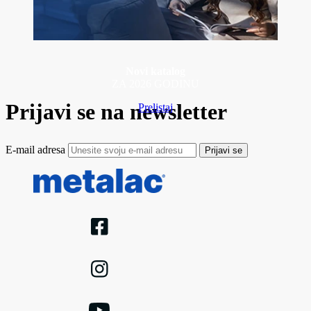
Novi katalog
ZA 2026 GODINU
Prijavi se na newsletter
Prelistaj
E-mail adresa
Prijavi se