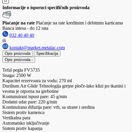
Informacije o isporuci specifičnih proizvoda
Plaćanje na rate
Plaćanje na rate kreditnim i debitnim karticama
Banca intesa - do 12 rata
032 40 40 40
ili
kontakt@market.metalac.com
Opis proizvoda
Specifikacija
Opis proizvoda
-
Tefal pegla FV5735
Snaga: 2500 W
Kapacitet rezervoara za vodu: 270 ml
Durilium Air Glide Tehnologija grejne ploče-lako klizi po tkanini i
veoma je otporna na grebotine
Kontunuirani ispust pare: 45 g/min
Dodatni udar pare: 220 g/min
Kontinuirana difuzija pare: vrh, sa strane i sredina
Sistem protiv kamenca
Vertikalna para
Automatsko isključivanje
Sistem protiv kapanja