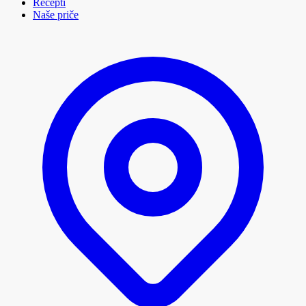
Recepti
Naše priče