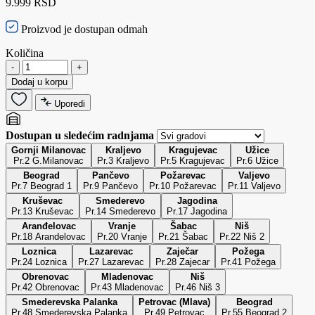
9.999 RSD
Proizvod je dostupan odmah
Količina
-
+
Dodaj u korpu
Uporedi
Dostupan u sledećim radnjama
Gornji Milanovac
Kraljevo
Kragujevac
Užice
Pr.2 G.Milanovac
Pr.3 Kraljevo
Pr.5 Kragujevac
Pr.6 Užice
Beograd
Pančevo
Požarevac
Valjevo
Pr.7 Beograd 1
Pr.9 Pančevo
Pr.10 Požarevac
Pr.11 Valjevo
Kruševac
Smederevo
Jagodina
Pr.13 Kruševac
Pr.14 Smederevo
Pr.17 Jagodina
Aranđelovac
Vranje
Šabac
Niš
Pr.18 Arandelovac
Pr.20 Vranje
Pr.21 Šabac
Pr.22 Niš 2
Loznica
Lazarevac
Zaječar
Požega
Pr.24 Loznica
Pr.27 Lazarevac
Pr.28 Zajecar
Pr.41 Požega
Obrenovac
Mladenovac
Niš
Pr.42 Obrenovac
Pr.43 Mladenovac
Pr.46 Niš 3
Smederevska Palanka
Petrovac (Mlava)
Beograd
Pr.48 Smederevska Palanka
Pr.49 Petrovac
Pr.55 Beograd 2