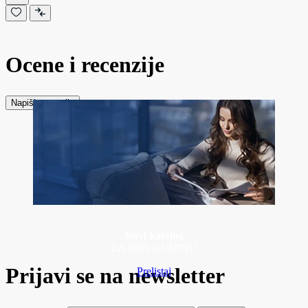
Ocene i recenzije
Napiši recenziju
Novi katalog
ZA 2026 GODINU
Prijavi se na newsletter
Prelistaj