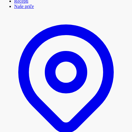
Recepti
Naše priče