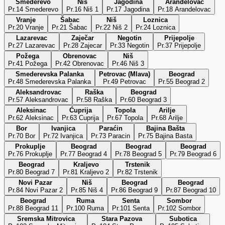
Smederevo
Niš
Jagodina
Aranđelovac
Pr.14 Smederevo
Pr.16 Niš 1
Pr.17 Jagodina
Pr.18 Arandelovac
Vranje
Šabac
Niš
Loznica
Pr.20 Vranje
Pr.21 Šabac
Pr.22 Niš 2
Pr.24 Loznica
Lazarevac
Zaječar
Negotin
Prijepolje
Pr.27 Lazarevac
Pr.28 Zajecar
Pr.33 Negotin
Pr.37 Prijepolje
Požega
Obrenovac
Niš
Pr.41 Požega
Pr.42 Obrenovac
Pr.46 Niš 3
Smederevska Palanka
Petrovac (Mlava)
Beograd
Pr.48 Smederevska Palanka
Pr.49 Petrovac
Pr.55 Beograd 2
Aleksandrovac
Raška
Beograd
Pr.57 Aleksandrovac
Pr.58 Raška
Pr.60 Beograd 3
Aleksinac
Ćuprija
Topola
Arilje
Pr.62 Aleksinac
Pr.63 Cuprija
Pr.67 Topola
Pr.68 Arilje
Bor
Ivanjica
Paraćin
Bajina Bašta
Pr.70 Bor
Pr.72 Ivanjica
Pr.73 Paracin
Pr.75 Bajina Basta
Prokuplje
Beograd
Beograd
Beograd
Pr.76 Prokuplje
Pr.77 Beograd 4
Pr.78 Beograd 5
Pr.79 Beograd 6
Beograd
Kraljevo
Trstenik
Pr.80 Beograd 7
Pr.81 Kraljevo 2
Pr.82 Trstenik
Novi Pazar
Niš
Beograd
Beograd
Pr.84 Novi Pazar 2
Pr.85 Niš 4
Pr.86 Beograd 9
Pr.87 Beograd 10
Beograd
Ruma
Senta
Sombor
Pr.88 Beograd 11
Pr.100 Ruma
Pr.101 Senta
Pr.102 Sombor
Sremska Mitrovica
Stara Pazova
Subotica