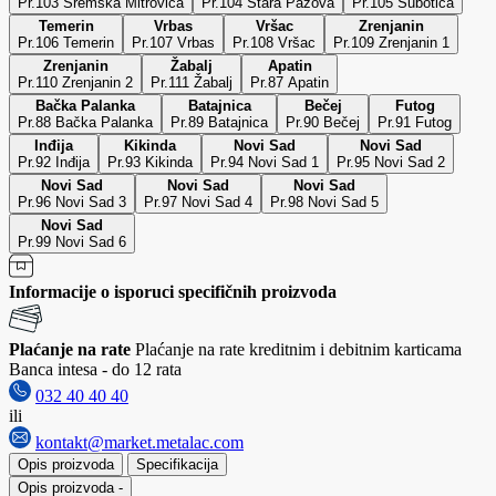
Pr.103 Sremska Mitrovica
Pr.104 Stara Pazova
Pr.105 Subotica
Temerin
Vrbas
Vršac
Zrenjanin
Pr.106 Temerin
Pr.107 Vrbas
Pr.108 Vršac
Pr.109 Zrenjanin 1
Zrenjanin
Žabalj
Apatin
Pr.110 Zrenjanin 2
Pr.111 Žabalj
Pr.87 Apatin
Bačka Palanka
Batajnica
Bečej
Futog
Pr.88 Bačka Palanka
Pr.89 Batajnica
Pr.90 Bečej
Pr.91 Futog
Inđija
Kikinda
Novi Sad
Novi Sad
Pr.92 Inđija
Pr.93 Kikinda
Pr.94 Novi Sad 1
Pr.95 Novi Sad 2
Novi Sad
Novi Sad
Novi Sad
Pr.96 Novi Sad 3
Pr.97 Novi Sad 4
Pr.98 Novi Sad 5
Novi Sad
Pr.99 Novi Sad 6
Informacije o isporuci specifičnih proizvoda
Plaćanje na rate
Plaćanje na rate kreditnim i debitnim karticama
Banca intesa - do 12 rata
032 40 40 40
ili
kontakt@market.metalac.com
Opis proizvoda
Specifikacija
Opis proizvoda
-