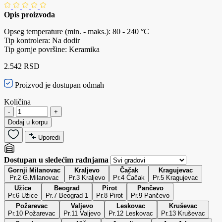
Opis proizvoda
Opseg temperature (min. - maks.): 80 - 240 °C
Tip kontrolera: Na dodir
Tip gornje površine: Keramika
2.542 RSD
Proizvod je dostupan odmah
Količina
-
+
Dodaj u korpu
Uporedi
Dostupan u sledećim radnjama
Gornji Milanovac
Kraljevo
Čačak
Kragujevac
Pr.2 G.Milanovac
Pr.3 Kraljevo
Pr.4 Čačak
Pr.5 Kragujevac
Užice
Beograd
Pirot
Pančevo
Pr.6 Užice
Pr.7 Beograd 1
Pr.8 Pirot
Pr.9 Pančevo
Požarevac
Valjevo
Leskovac
Kruševac
Pr.10 Požarevac
Pr.11 Valjevo
Pr.12 Leskovac
Pr.13 Kruševac