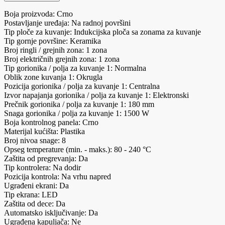
Boja proizvoda: Crno
Postavljanje uređaja: Na radnoj površini
Tip ploče za kuvanje: Indukcijska ploča sa zonama za kuvanje
Tip gornje površine: Keramika
Broj ringli / grejnih zona: 1 zona
Broj električnih grejnih zona: 1 zona
Tip gorionika / polja za kuvanje 1: Normalna
Oblik zone kuvanja 1: Okrugla
Pozicija gorionika / polja za kuvanje 1: Centralna
Izvor napajanja gorionika / polja za kuvanje 1: Elektronski
Prečnik gorionika / polja za kuvanje 1: 180 mm
Snaga gorionika / polja za kuvanje 1: 1500 W
Boja kontrolnog panela: Crno
Materijal kućišta: Plastika
Broj nivoa snage: 8
Opseg temperature (min. - maks.): 80 - 240 °C
Zaštita od pregrevanja: Da
Tip kontrolera: Na dodir
Pozicija kontrola: Na vrhu napred
Ugrađeni ekrani: Da
Tip ekrana: LED
Zaštita od dece: Da
Automatsko isključivanje: Da
Ugrađena kapuljača: Ne