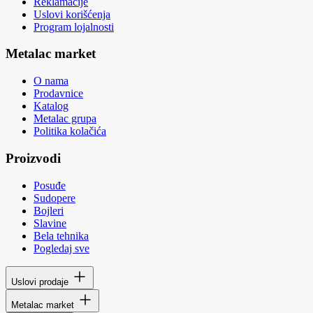
Reklamacije
Uslovi korišćenja
Program lojalnosti
Metalac market
O nama
Prodavnice
Katalog
Metalac grupa
Politika kolačića
Proizvodi
Posuđe
Sudopere
Bojleri
Slavine
Bela tehnika
Pogledaj sve
Uslovi prodaje
Metalac market