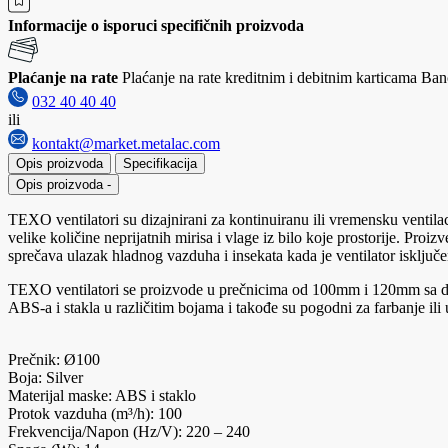
Informacije o isporuci specifičnih proizvoda
Plaćanje na rate
Plaćanje na rate kreditnim i debitnim karticama Banc
032 40 40 40
ili
kontakt@market.metalac.com
Opis proizvoda
Specifikacija
Opis proizvoda
-
TEXO ventilatori su dizajnirani za kontinuiranu ili vremensku ventilac
velike količine neprijatnih mirisa i vlage iz bilo koje prostorije. 
sprečava ulazak hladnog vazduha i insekata kada je ventilator isključe
TEXO ventilatori se proizvode u prečnicima od 100mm i 120mm sa difuz
ABS-a i stakla u različitim bojama i takođe su pogodni za farbanje ili 
Prečnik: Ø100
Boja: Silver
Materijal maske: ABS i staklo
Protok vazduha (m³/h): 100
Frekvencija/Napon (Hz/V): 220 – 240