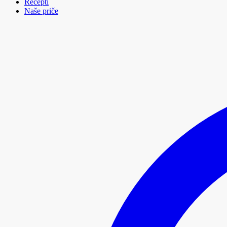
Recepti
Naše priče