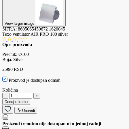
View larger image
ŠIFRA:
8605065450672
1620045
Texo ventilator AIR PRO 100 silver
Opis proizvoda
Prečnik: Ø100
Boja: Silver
2.990 RSD
Proizvod je dostupan odmah
Količina
-
+
Dodaj u korpu
Uporedi
Proizvod trenutno nije dostupan ni u jednoj radnji