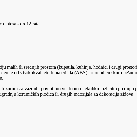
a intesa - do 12 rata
iju malih ili srednjih prostora (kupatila, kuhinje, hodnici i drugi pro
Proizveden je od visokokvalitetnih materijala (ABS) i opremljen skoro b
n.
orom za vazduh, povratnim ventilom i nekoliko različitih prednjih pane
ugradnju keramičkih pločica ili drugih materijala za dekoraciju zidova.