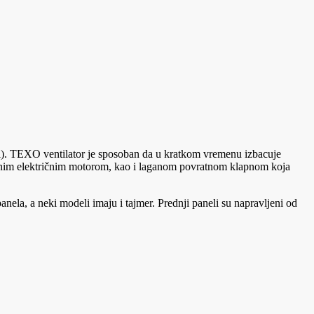
stori). TEXO ventilator je sposoban da u kratkom vremenu izbacuje
ešumnim električnim motorom, kao i laganom povratnom klapnom koja
la, a neki modeli imaju i tajmer. Prednji paneli su napravljeni od