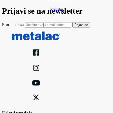
ZA 2026 GODINU
Prijavi se na newsletter
Prelistaj
E-mail adresa
Prijavi se
Uslovi prodaje