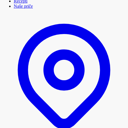
Recepti
Naše priče