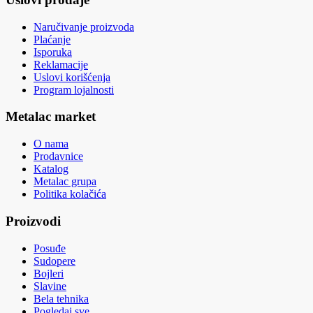
Naručivanje proizvoda
Plaćanje
Isporuka
Reklamacije
Uslovi korišćenja
Program lojalnosti
Metalac market
O nama
Prodavnice
Katalog
Metalac grupa
Politika kolačića
Proizvodi
Posuđe
Sudopere
Bojleri
Slavine
Bela tehnika
Pogledaj sve