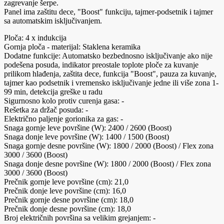
zagrevanje šerpe.
Panel ima zaštitu dece, "Boost" funkciju, tajmer-podsetnik i tajmer
sa automatskim isključivanjem.
Ploča: 4 x indukcija
Gornja ploča - materijal: Staklena keramika
Dodatne funkcije: Automatsko bezbednosno isključivanje ako nije
podešena posuda, indikator preostale toplote ploče za kuvanje
prilikom hlađenja, zaštita dece, funkcija "Boost", pauza za kuvanje,
tajmer kao podsetnik i vremensko isključivanje jedne ili više zona 1-
99 min, detekcija greške u radu
Sigurnosno kolo protiv curenja gasa: -
Rešetka za držač posuda: -
Električno paljenje gorionika za gas: -
Snaga gornje leve površine (W): 2400 / 2600 (Boost)
Snaga donje leve površine (W): 1400 / 1500 (Boost)
Snaga gornje desne površine (W): 1800 / 2000 (Boost) / Flex zona
3000 / 3600 (Boost)
Snaga donje desne površine (W): 1800 / 2000 (Boost) / Flex zona
3000 / 3600 (Boost)
Prečnik gornje leve površine (cm): 21,0
Prečnik donje leve površine (cm): 16,0
Prečnik gornje desne površine (cm): 18,0
Prečnik donje desne površine (cm): 18,0
Broj električnih površina sa velikim grejanjem: -