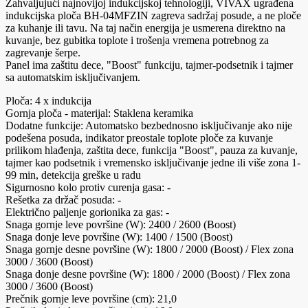
Zahvaljujući najnovijoj indukcijskoj tehnologiji, VIVAX ugrađena
indukcijska ploča BH-04MFZIN zagreva sadržaj posude, a ne ploče
za kuhanje ili tavu. Na taj način energija je usmerena direktno na
kuvanje, bez gubitka toplote i trošenja vremena potrebnog za
zagrevanje šerpe.
Panel ima zaštitu dece, "Boost" funkciju, tajmer-podsetnik i tajmer
sa automatskim isključivanjem.
Ploča: 4 x indukcija
Gornja ploča - materijal: Staklena keramika
Dodatne funkcije: Automatsko bezbednosno isključivanje ako nije
podešena posuda, indikator preostale toplote ploče za kuvanje
prilikom hlađenja, zaštita dece, funkcija "Boost", pauza za kuvanje,
tajmer kao podsetnik i vremensko isključivanje jedne ili više zona 1-
99 min, detekcija greške u radu
Sigurnosno kolo protiv curenja gasa: -
Rešetka za držač posuda: -
Električno paljenje gorionika za gas: -
Snaga gornje leve površine (W): 2400 / 2600 (Boost)
Snaga donje leve površine (W): 1400 / 1500 (Boost)
Snaga gornje desne površine (W): 1800 / 2000 (Boost) / Flex zona
3000 / 3600 (Boost)
Snaga donje desne površine (W): 1800 / 2000 (Boost) / Flex zona
3000 / 3600 (Boost)
Prečnik gornje leve površine (cm): 21,0