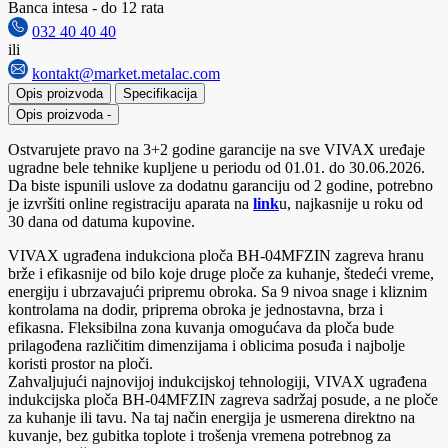
Banca intesa - do 12 rata
032 40 40 40
ili
kontakt@market.metalac.com
Opis proizvoda
Specifikacija
Opis proizvoda
-
Ostvarujete pravo na 3+2 godine garancije na sve VIVAX uređaje
ugradne bele tehnike kupljene u periodu od 01.01. do 30.06.2026.
Da biste ispunili uslove za dodatnu garanciju od 2 godine, potrebno
je izvršiti online registraciju aparata na
link
u, najkasnije u roku od
30 dana od datuma kupovine.
VIVAX ugrađena indukciona ploča BH-04MFZIN zagreva hranu
brže i efikasnije od bilo koje druge ploče za kuhanje, štedeći vreme,
energiju i ubrzavajući pripremu obroka. Sa 9 nivoa snage i kliznim
kontrolama na dodir, priprema obroka je jednostavna, brza i
efikasna. Fleksibilna zona kuvanja omogućava da ploča bude
prilagođena različitim dimenzijama i oblicima posuđa i najbolje
koristi prostor na ploči.
Zahvaljujući najnovijoj indukcijskoj tehnologiji, VIVAX ugrađena
indukcijska ploča BH-04MFZIN zagreva sadržaj posude, a ne ploče
za kuhanje ili tavu. Na taj način energija je usmerena direktno na
kuvanje, bez gubitka toplote i trošenja vremena potrebnog za