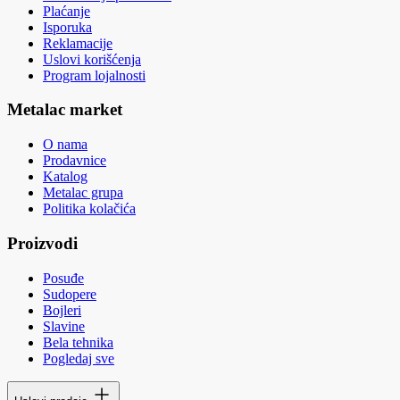
Plaćanje
Isporuka
Reklamacije
Uslovi korišćenja
Program lojalnosti
Metalac market
O nama
Prodavnice
Katalog
Metalac grupa
Politika kolačića
Proizvodi
Posuđe
Sudopere
Bojleri
Slavine
Bela tehnika
Pogledaj sve