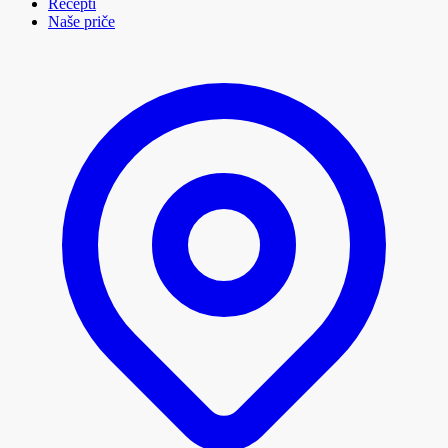
Recepti
Naše priče