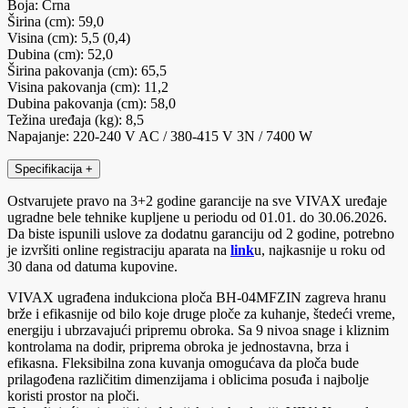
Boja: Crna
Širina (cm): 59,0
Visina (cm): 5,5 (0,4)
Dubina (cm): 52,0
Širina pakovanja (cm): 65,5
Visina pakovanja (cm): 11,2
Dubina pakovanja (cm): 58,0
Težina uređaja (kg): 8,5
Napajanje: 220-240 V AC / 380-415 V 3N / 7400 W
Specifikacija
+
Ostvarujete pravo na 3+2 godine garancije na sve VIVAX uređaje
ugradne bele tehnike kupljene u periodu od 01.01. do 30.06.2026.
Da biste ispunili uslove za dodatnu garanciju od 2 godine, potrebno
je izvršiti online registraciju aparata na
link
u, najkasnije u roku od
30 dana od datuma kupovine.
VIVAX ugrađena indukciona ploča BH-04MFZIN zagreva hranu
brže i efikasnije od bilo koje druge ploče za kuhanje, štedeći vreme,
energiju i ubrzavajući pripremu obroka. Sa 9 nivoa snage i kliznim
kontrolama na dodir, priprema obroka je jednostavna, brza i
efikasna. Fleksibilna zona kuvanja omogućava da ploča bude
prilagođena različitim dimenzijama i oblicima posuđa i najbolje
koristi prostor na ploči.