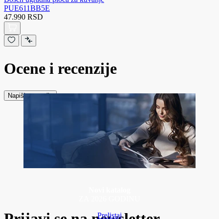
PUE611BB5E
47.990 RSD
Ocene i recenzije
Napiši recenziju
Novi katalog
ZA 2026 GODINU
Prijavi se na newsletter
Prelistaj