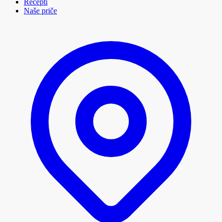
Recepti
Naše priče