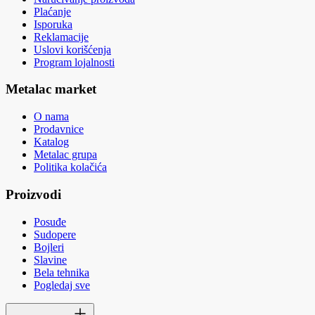
Plaćanje
Isporuka
Reklamacije
Uslovi korišćenja
Program lojalnosti
Metalac market
O nama
Prodavnice
Katalog
Metalac grupa
Politika kolačića
Proizvodi
Posuđe
Sudopere
Bojleri
Slavine
Bela tehnika
Pogledaj sve