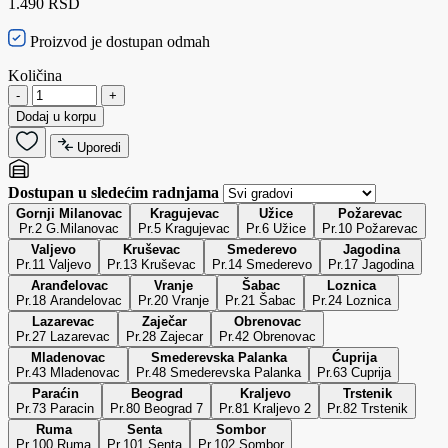
1.490 RSD
Proizvod je dostupan odmah
Količina
-
+
Dodaj u korpu
Uporedi
Dostupan u sledećim radnjama
Gornji Milanovac
Kragujevac
Užice
Požarevac
Pr.2 G.Milanovac
Pr.5 Kragujevac
Pr.6 Užice
Pr.10 Požarevac
Valjevo
Kruševac
Smederevo
Jagodina
Pr.11 Valjevo
Pr.13 Kruševac
Pr.14 Smederevo
Pr.17 Jagodina
Aranđelovac
Vranje
Šabac
Loznica
Pr.18 Arandelovac
Pr.20 Vranje
Pr.21 Šabac
Pr.24 Loznica
Lazarevac
Zaječar
Obrenovac
Pr.27 Lazarevac
Pr.28 Zajecar
Pr.42 Obrenovac
Mladenovac
Smederevska Palanka
Ćuprija
Pr.43 Mladenovac
Pr.48 Smederevska Palanka
Pr.63 Cuprija
Paraćin
Beograd
Kraljevo
Trstenik
Pr.73 Paracin
Pr.80 Beograd 7
Pr.81 Kraljevo 2
Pr.82 Trstenik
Ruma
Senta
Sombor
Pr.100 Ruma
Pr.101 Senta
Pr.102 Sombor