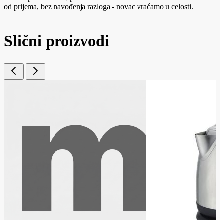
od prijema, bez navođenja razloga - novac vraćamo u celosti.
Slični proizvodi