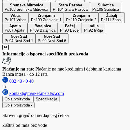
Sremska Mitrovica
Stara Pazova
Subotica
Pr.103 Sremska Mitrovica
Pr.104 Stara Pazova
Pr.105 Subotica
Vrbas
Zrenjanin
Zrenjanin
Žabalj
Pr.107 Vrbas
Pr.109 Zrenjanin 1
Pr.110 Zrenjanin 2
Pr.111 Žabalj
Apatin
Batajnica
Bečej
Inđija
Pr.87 Apatin
Pr.89 Batajnica
Pr.90 Bečej
Pr.92 Inđija
Novi Sad
Novi Sad
Pr.94 Novi Sad 1
Pr.99 Novi Sad 6
Informacije o isporuci specifičnih proizvoda
Plaćanje na rate
Plaćanje na rate kreditnim i debitnim karticama
Banca intesa - do 12 rata
032 40 40 40
ili
kontakt@market.metalac.com
Opis proizvoda
Specifikacija
Opis proizvoda
-
Skriveni grejač od nerđajućeg čelika
Zaštita od rada bez vode