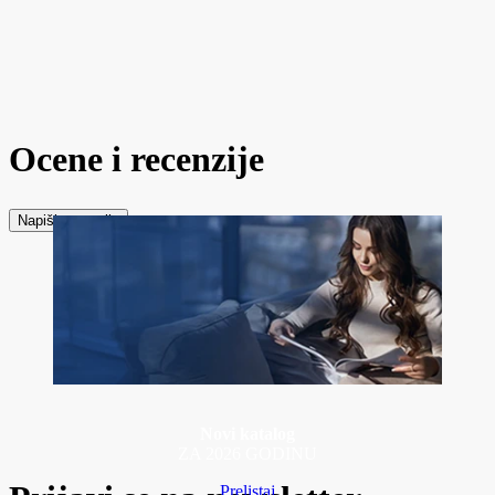
Ocene i recenzije
Napiši recenziju
Novi katalog
ZA 2026 GODINU
Prelistaj