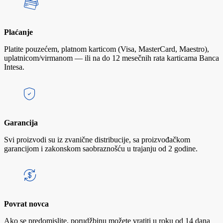
Plaćanje
Platite pouzećem, platnom karticom (Visa, MasterCard, Maestro),
uplatnicom/virmanom — ili na do 12 mesečnih rata karticama Banca
Intesa.
Garancija
Svi proizvodi su iz zvanične distribucije, sa proizvođačkom
garancijom i zakonskom saobraznošću u trajanju od 2 godine.
Povrat novca
Ako se predomislite, porudžbinu možete vratiti u roku od 14 dana