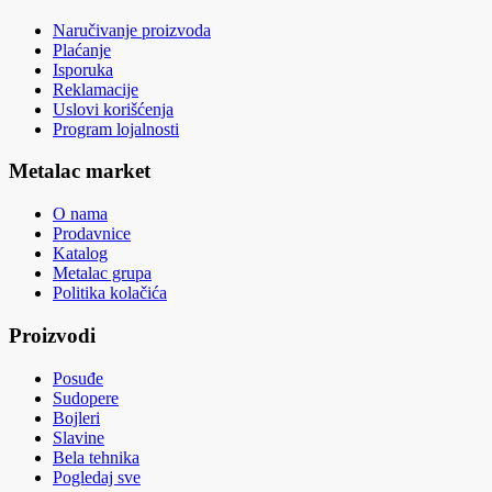
Naručivanje proizvoda
Plaćanje
Isporuka
Reklamacije
Uslovi korišćenja
Program lojalnosti
Metalac market
O nama
Prodavnice
Katalog
Metalac grupa
Politika kolačića
Proizvodi
Posuđe
Sudopere
Bojleri
Slavine
Bela tehnika
Pogledaj sve