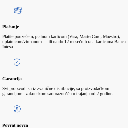
Plaćanje
Platite pouzećem, platnom karticom (Visa, MasterCard, Maestro),
uplatnicom/virmanom — ili na do 12 mesečnih rata karticama Banca
Intesa.
Garancija
Svi proizvodi su iz zvanične distribucije, sa proizvođačkom
garancijom i zakonskom saobraznošću u trajanju od 2 godine.
Povrat novca