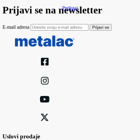
Prijavi se na newsletter
Prelistaj
E-mail adresa
Prijavi se
Uslovi prodaje