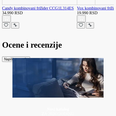
Candy kombinovani frižider CCG1L314ES
Vox kombinovani friž
34.990 RSD
19.990 RSD
Ocene i recenzije
Napiši recenziju
Novi katalog
ZA 2026 GODINU