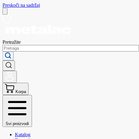
Preskoči na sadržaj
Pretražite
Korpa
Svi proizvodi
Katalog