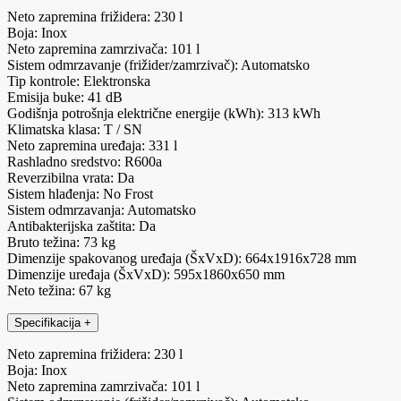
Neto zapremina frižidera: 230 l
Boja: Inox
Neto zapremina zamrzivača: 101 l
Sistem odmrzavanje (frižider/zamrzivač): Automatsko
Tip kontrole: Elektronska
Emisija buke: 41 dB
Godišnja potrošnja električne energije (kWh): 313 kWh
Klimatska klasa: T / SN
Neto zapremina uređaja: 331 l
Rashladno sredstvo: R600a
Reverzibilna vrata: Da
Sistem hlađenja: No Frost
Sistem odmrzavanja: Automatsko
Antibakterijska zaštita: Da
Bruto težina: 73 kg
Dimenzije spakovanog uređaja (ŠxVxD): 664x1916x728 mm
Dimenzije uređaja (ŠxVxD): 595x1860x650 mm
Neto težina: 67 kg
Specifikacija
+
Neto zapremina frižidera: 230 l
Boja: Inox
Neto zapremina zamrzivača: 101 l