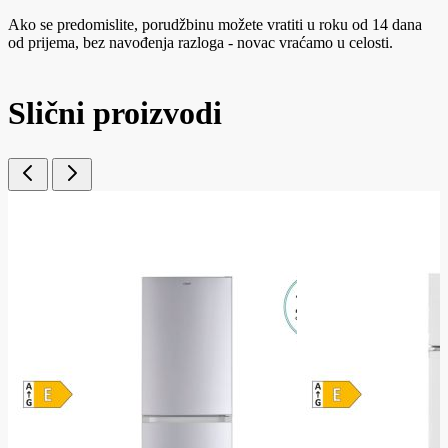
Ako se predomislite, porudžbinu možete vratiti u roku od 14 dana
od prijema, bez navođenja razloga - novac vraćamo u celosti.
Slični proizvodi