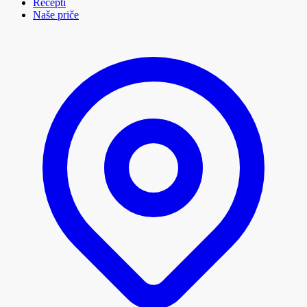
Recepti
Naše priče