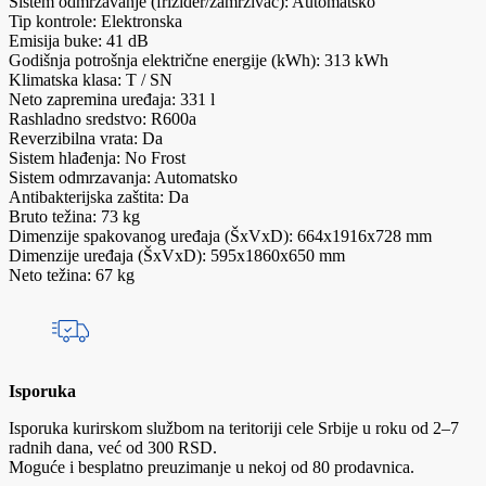
Sistem odmrzavanje (frižider/zamrzivač): Automatsko
Tip kontrole: Elektronska
Emisija buke: 41 dB
Godišnja potrošnja električne energije (kWh): 313 kWh
Klimatska klasa: T / SN
Neto zapremina uređaja: 331 l
Rashladno sredstvo: R600a
Reverzibilna vrata: Da
Sistem hlađenja: No Frost
Sistem odmrzavanja: Automatsko
Antibakterijska zaštita: Da
Bruto težina: 73 kg
Dimenzije spakovanog uređaja (ŠxVxD): 664x1916x728 mm
Dimenzije uređaja (ŠxVxD): 595x1860x650 mm
Neto težina: 67 kg
Isporuka
Isporuka kurirskom službom na teritoriji cele Srbije u roku od 2–7
radnih dana, već od 300 RSD.
Moguće i besplatno preuzimanje u nekoj od 80 prodavnica.