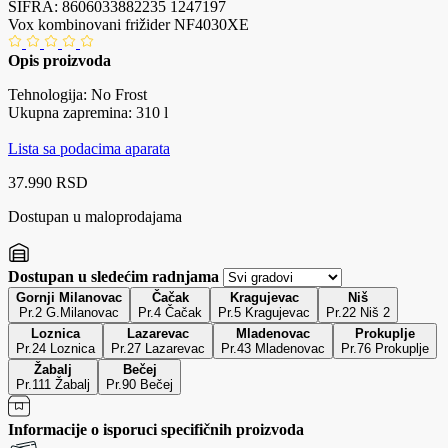
ŠIFRA:
8606033882235
1247197
Vox kombinovani frižider NF4030XE
Opis proizvoda
Tehnologija: No Frost
Ukupna zapremina: 310 l
Lista sa podacima aparata
37.990 RSD
Dostupan u maloprodajama
Dostupan u sledećim radnjama
Gornji Milanovac
Čačak
Kragujevac
Niš
Pr.2 G.Milanovac
Pr.4 Čačak
Pr.5 Kragujevac
Pr.22 Niš 2
Loznica
Lazarevac
Mladenovac
Prokuplje
Pr.24 Loznica
Pr.27 Lazarevac
Pr.43 Mladenovac
Pr.76 Prokuplje
Žabalj
Bečej
Pr.111 Žabalj
Pr.90 Bečej
Informacije o isporuci specifičnih proizvoda