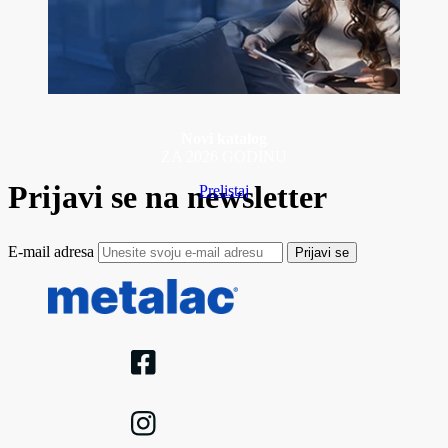
Novi katalog
ZA 2026 GODINU
Prijavi se na newsletter
Prelistaj
E-mail adresa
Prijavi se