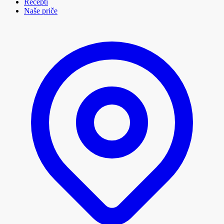
Recepti
Naše priče