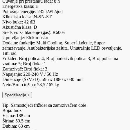
Čuvanje pri prestanku rada: 8 h
Energetska klasa: E
Potrošnja energije: 235 kWh/god
Klimatska klasa: N-SN-ST
Nivo buke: 42 dB
Akustična klasa: D
Sredstvo za hlađenje (gas): R600a
Upravljanje: Elektronsko
Dodatne funkcije: Multi Cooling, Super hlađenje, Super
zamrzavanje, Antibakterijska zaštita, Unutrašnje LED osvetljenje,
Tihi rad
Frižider: Broj polica: 4; Broj podesivih polica: 3; Broj polica na
vratima: 5; Broj fioka: 1
Zamrzivač: Broj fioka: 3
Napajanje: 220-240 V / 50 Hz
Dimenzije (ŠxVxD): 595 x 1880 x 630 mm
Neto/Bruto težina: 58,5 / 65 kg
Specifikacija
+
Tip: Samostojeći frižider sa zamrzivačem dole
Boja: Inox
Visina: 188 cm
Širina: 59,5 cm
Dubina: 63 cm