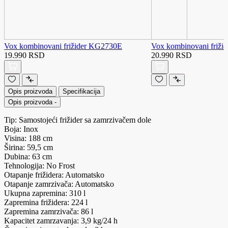
Vox kombinovani frižider KG2730E
Vox kombinovani friž
19.990 RSD
20.990 RSD
Opis proizvoda
Specifikacija
Opis proizvoda
-
Tip: Samostojeći frižider sa zamrzivačem dole
Boja: Inox
Visina: 188 cm
Širina: 59,5 cm
Dubina: 63 cm
Tehnologija: No Frost
Otapanje frižidera: Automatsko
Otapanje zamrzivača: Automatsko
Ukupna zapremina: 310 l
Zapremina frižidera: 224 l
Zapremina zamrzivača: 86 l
Kapacitet zamrzavanja: 3,9 kg/24 h