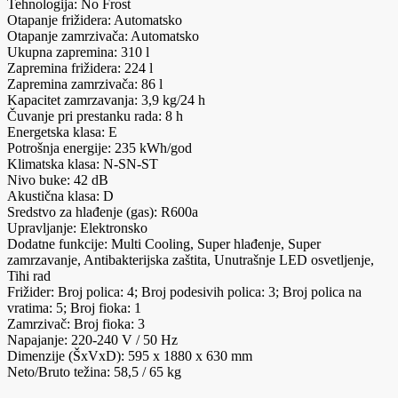
Tehnologija: No Frost
Otapanje frižidera: Automatsko
Otapanje zamrzivača: Automatsko
Ukupna zapremina: 310 l
Zapremina frižidera: 224 l
Zapremina zamrzivača: 86 l
Kapacitet zamrzavanja: 3,9 kg/24 h
Čuvanje pri prestanku rada: 8 h
Energetska klasa: E
Potrošnja energije: 235 kWh/god
Klimatska klasa: N-SN-ST
Nivo buke: 42 dB
Akustična klasa: D
Sredstvo za hlađenje (gas): R600a
Upravljanje: Elektronsko
Dodatne funkcije: Multi Cooling, Super hlađenje, Super
zamrzavanje, Antibakterijska zaštita, Unutrašnje LED osvetljenje,
Tihi rad
Frižider: Broj polica: 4; Broj podesivih polica: 3; Broj polica na
vratima: 5; Broj fioka: 1
Zamrzivač: Broj fioka: 3
Napajanje: 220-240 V / 50 Hz
Dimenzije (ŠxVxD): 595 x 1880 x 630 mm
Neto/Bruto težina: 58,5 / 65 kg