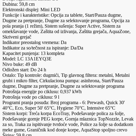
Dubina: 59,8 cm
Elektronski displej: Mini LED
Funkcije i karakteristike: Opcija za tablete, Start/Pauza dugme,
Dugme za pretpranje, Dugme za selektovanje programa, Opcija za
pola pranja (1 režim), Sistem sušenja: Super Active, Sistem za
omekšavanje vode, Zaštita od izlivanja, Zaštita grejača, AquaZone,
Skriveni grejač
Indikator preostalog vremena: Da
Indikator za so/tečnost za ispiranje: Da/Da
Kapacitet punjenja: 13 kompleta
Model: LC 13A1EYQ3E
Nivo buke: 49 dB
Odložen start: Do 24 h
Ostalo: Tip kontrole: dugmići, Tip glavnog filtera: metalni, Metalni
grubi i mikro filter, Cirkulaciona pumpa: asinhrona, Start/Pauza
dugme, Dugme za pretpranje, Dugme za selektovanje programa
Potrošnja energije po ciklusu: 0,937 kWh
Potrošnja vode po ciklusu: 9 l
Programi pranja posuđa: Broj programa - 6: Prewash, Quick 30'
40°C, Eco, Super 50' 65°C, Hygiene 70°C, Intensive 65°C
Sistem korpi: Treća korpa EcoTray, Podešavanje polica za šolje,
Podešavanje gornje PEG korpe, Gornja mlaznica TopNozzle, Levak
za so, Traka za ispitivanje tvrdoće vode, Police za šolje sa dodatkom
meke gume, Graničnik kod donje korpe, AquaStop spoljno crevo
Širina: 59,8 cm