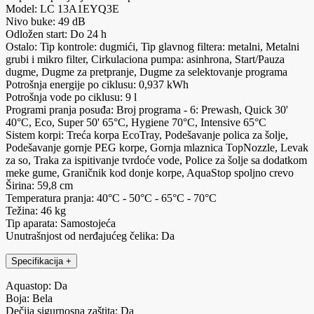
Model: LC 13A1EYQ3E
Nivo buke: 49 dB
Odložen start: Do 24 h
Ostalo: Tip kontrole: dugmići, Tip glavnog filtera: metalni, Metalni
grubi i mikro filter, Cirkulaciona pumpa: asinhrona, Start/Pauza
dugme, Dugme za pretpranje, Dugme za selektovanje programa
Potrošnja energije po ciklusu: 0,937 kWh
Potrošnja vode po ciklusu: 9 l
Programi pranja posuđa: Broj programa - 6: Prewash, Quick 30'
40°C, Eco, Super 50' 65°C, Hygiene 70°C, Intensive 65°C
Sistem korpi: Treća korpa EcoTray, Podešavanje polica za šolje,
Podešavanje gornje PEG korpe, Gornja mlaznica TopNozzle, Levak
za so, Traka za ispitivanje tvrdoće vode, Police za šolje sa dodatkom
meke gume, Graničnik kod donje korpe, AquaStop spoljno crevo
Širina: 59,8 cm
Temperatura pranja: 40°C - 50°C - 65°C - 70°C
Težina: 46 kg
Tip aparata: Samostojeća
Unutrašnjost od nerđajućeg čelika: Da
Specifikacija
+
Aquastop: Da
Boja: Bela
Dečija sigurnosna zaštita: Da