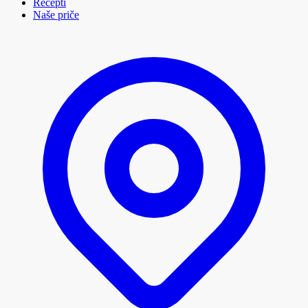
Recepti
Naše priče