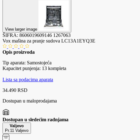
View larger image
ŠIFRA:
8606019609146
1267063
Vox mašina za pranje sudova LC13A1EYQ3E
Opis proizvoda
Tip aparata: Samostojeća
Kapacitet punjenja: 13 kompleta
Lista sa podacima aparata
34.490 RSD
Dostupan u maloprodajama
Dostupan u sledećim radnjama
Valjevo
Pr.11 Valjevo