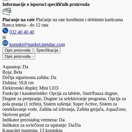
Informacije o isporuci specifičnih proizvoda
Plaćanje na rate
Plaćanje na rate kreditnim i debitnim karticama
Banca intesa - do 12 rata
032 40 40 40
ili
kontakt@market.metalac.com
Opis proizvoda
Specifikacija
Opis proizvoda
-
Aquastop: Da
Boja: Bela
Dečija sigurnosna zaštita: Da
Dubina: 59,8 cm
Elektronski displej: Mini LED
Funkcije i karakteristike: Opcija za tablete, Start/Pauza dugme,
Dugme za pretpranje, Dugme za selektovanje programa, Opcija za
pola pranja (1 režim), Sistem sušenja: Super Active, Sistem za
omekšavanje vode, Zaštita od izlivanja, Zaštita grejača, AquaZone,
Skriveni grejač
Indikator preostalog vremena: Da
Indikator za so/tečnost za ispiranje: Da/Da
Kapacitet punjenja: 13 kompleta