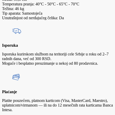
Temperatura pranja: 40°C - 50°C - 65°C - 70°C
Težina: 46 kg
Tip aparata: Samostojeća
Unutrašnjost od nerđajućeg čelika: Da
Isporuka
Isporuka kurirskom službom na teritoriji cele Srbije u roku od 2–7
radnih dana, već od 300 RSD.
Moguće i besplatno preuzimanje u nekoj od 80 prodavnica.
Plaćanje
Platite pouzećem, platnom karticom (Visa, MasterCard, Maestro),
uplatnicom/virmanom — ili na do 12 mesečnih rata karticama Banca
Intesa.