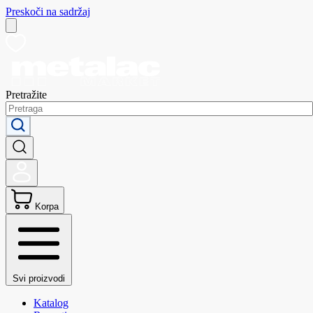
Preskoči na sadržaj
Pretražite
Korpa
Svi proizvodi
Katalog