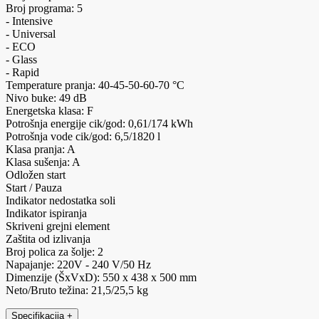
Broj programa: 5
- Intensive
- Universal
- ECO
- Glass
- Rapid
Temperature pranja: 40-45-50-60-70 °C
Nivo buke: 49 dB
Energetska klasa: F
Potrošnja energije cik/god: 0,61/174 kWh
Potrošnja vode cik/god: 6,5/1820 l
Klasa pranja: A
Klasa sušenja: A
Odložen start
Start / Pauza
Indikator nedostatka soli
Indikator ispiranja
Skriveni grejni element
Zaštita od izlivanja
Broj polica za šolje: 2
Napajanje: 220V - 240 V/50 Hz
Dimenzije (ŠxVxD): 550 x 438 x 500 mm
Neto/Bruto težina: 21,5/25,5 kg
Specifikacija
+