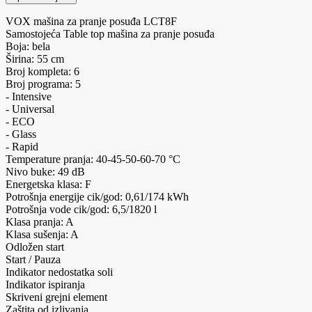
VOX mašina za pranje posuđa LCT8F
Samostojeća Table top mašina za pranje posuđa
Boja: bela
Širina: 55 cm
Broj kompleta: 6
Broj programa: 5
- Intensive
- Universal
- ECO
- Glass
- Rapid
Temperature pranja: 40-45-50-60-70 °C
Nivo buke: 49 dB
Energetska klasa: F
Potrošnja energije cik/god: 0,61/174 kWh
Potrošnja vode cik/god: 6,5/1820 l
Klasa pranja: A
Klasa sušenja: A
Odložen start
Start / Pauza
Indikator nedostatka soli
Indikator ispiranja
Skriveni grejni element
Zaštita od izlivanja