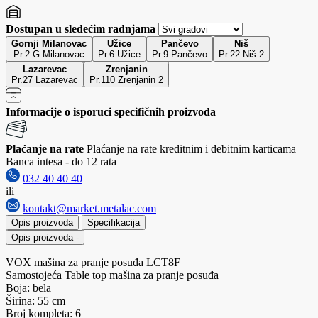
Dostupan u sledećim radnjama
Gornji Milanovac
Užice
Pančevo
Niš
Pr.2 G.Milanovac
Pr.6 Užice
Pr.9 Pančevo
Pr.22 Niš 2
Lazarevac
Zrenjanin
Pr.27 Lazarevac
Pr.110 Zrenjanin 2
Informacije o isporuci specifičnih proizvoda
Plaćanje na rate
Plaćanje na rate kreditnim i debitnim karticama
Banca intesa - do 12 rata
032 40 40 40
ili
kontakt@market.metalac.com
Opis proizvoda
Specifikacija
Opis proizvoda
-
VOX mašina za pranje posuđa LCT8F
Samostojeća Table top mašina za pranje posuđa
Boja: bela
Širina: 55 cm
Broj kompleta: 6