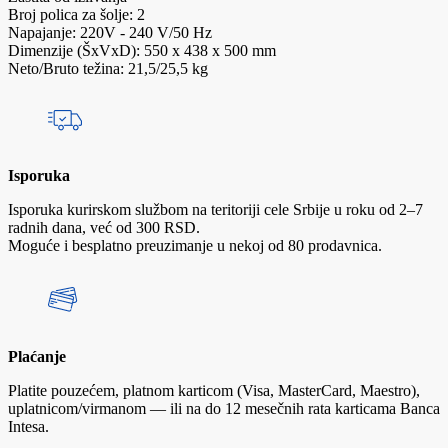
Broj polica za šolje: 2
Napajanje: 220V - 240 V/50 Hz
Dimenzije (ŠxVxD): 550 x 438 x 500 mm
Neto/Bruto težina: 21,5/25,5 kg
Isporuka
Isporuka kurirskom službom na teritoriji cele Srbije u roku od 2–7
radnih dana, već od 300 RSD.
Moguće i besplatno preuzimanje u nekoj od 80 prodavnica.
Plaćanje
Platite pouzećem, platnom karticom (Visa, MasterCard, Maestro),
uplatnicom/virmanom — ili na do 12 mesečnih rata karticama Banca
Intesa.