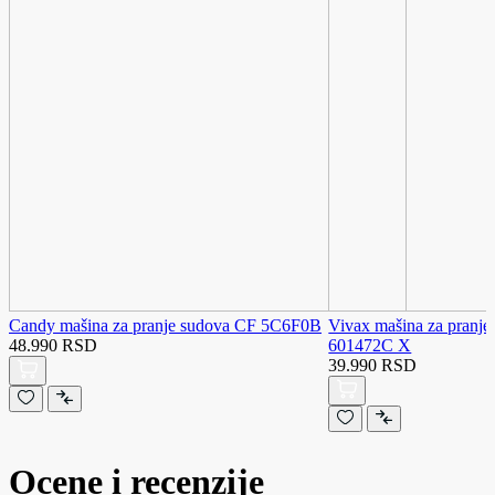
Candy mašina za pranje sudova CF 5C6F0B
Vivax mašina za pranj
48.990 RSD
601472C X
39.990 RSD
Ocene i recenzije