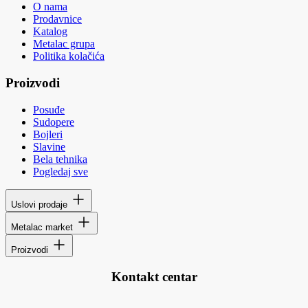
O nama
Prodavnice
Katalog
Metalac grupa
Politika kolačića
Proizvodi
Posuđe
Sudopere
Bojleri
Slavine
Bela tehnika
Pogledaj sve
Uslovi prodaje
Metalac market
Proizvodi
Kontakt centar