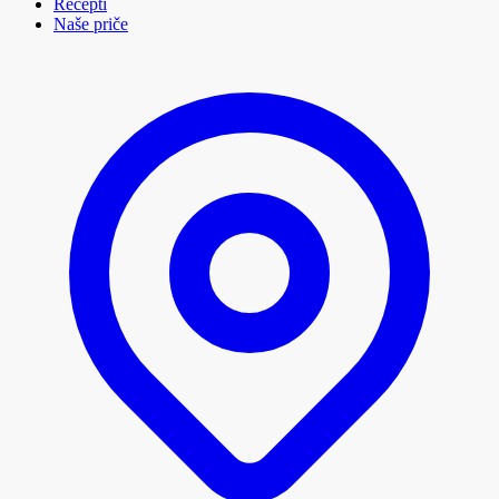
Recepti
Naše priče