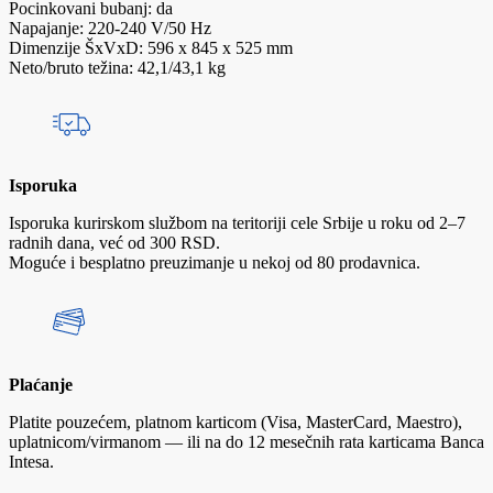
Pocinkovani bubanj: da
Napajanje: 220-240 V/50 Hz
Dimenzije ŠxVxD: 596 x 845 x 525 mm
Neto/bruto težina: 42,1/43,1 kg
Isporuka
Isporuka kurirskom službom na teritoriji cele Srbije u roku od 2–7
radnih dana, već od 300 RSD.
Moguće i besplatno preuzimanje u nekoj od 80 prodavnica.
Plaćanje
Platite pouzećem, platnom karticom (Visa, MasterCard, Maestro),
uplatnicom/virmanom — ili na do 12 mesečnih rata karticama Banca
Intesa.