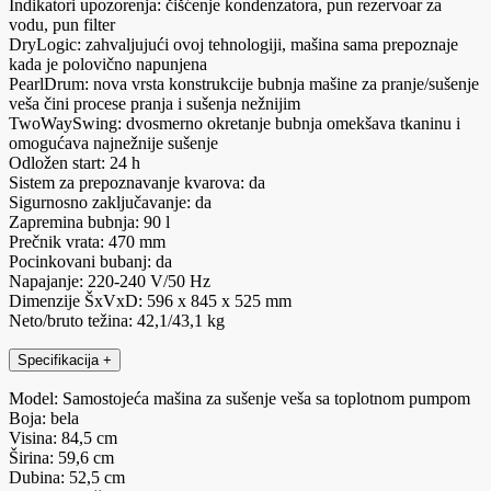
Indikatori upozorenja: čišćenje kondenzatora, pun rezervoar za
vodu, pun filter
DryLogic: zahvaljujući ovoj tehnologiji, mašina sama prepoznaje
kada je polovično napunjena
PearlDrum: nova vrsta konstrukcije bubnja mašine za pranje/sušenje
veša čini procese pranja i sušenja nežnijim
TwoWaySwing: dvosmerno okretanje bubnja omekšava tkaninu i
omogućava najnežnije sušenje
Odložen start: 24 h
Sistem za prepoznavanje kvarova: da
Sigurnosno zaključavanje: da
Zapremina bubnja: 90 l
Prečnik vrata: 470 mm
Pocinkovani bubanj: da
Napajanje: 220-240 V/50 Hz
Dimenzije ŠxVxD: 596 x 845 x 525 mm
Neto/bruto težina: 42,1/43,1 kg
Specifikacija
+
Model: Samostojeća mašina za sušenje veša sa toplotnom pumpom
Boja: bela
Visina: 84,5 cm
Širina: 59,6 cm
Dubina: 52,5 cm