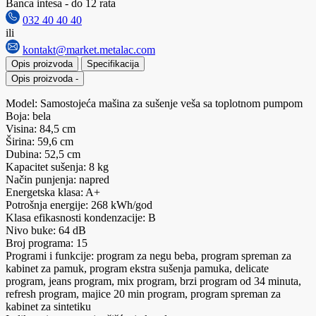
Banca intesa - do 12 rata
032 40 40 40
ili
kontakt@market.metalac.com
Opis proizvoda
Specifikacija
Opis proizvoda
-
Model: Samostojeća mašina za sušenje veša sa toplotnom pumpom
Boja: bela
Visina: 84,5 cm
Širina: 59,6 cm
Dubina: 52,5 cm
Kapacitet sušenja: 8 kg
Način punjenja: napred
Energetska klasa: A+
Potrošnja energije: 268 kWh/god
Klasa efikasnosti kondenzacije: B
Nivo buke: 64 dB
Broj programa: 15
Programi i funkcije: program za negu beba, program spreman za
kabinet za pamuk, program ekstra sušenja pamuka, delicate
program, jeans program, mix program, brzi program od 34 minuta,
refresh program, majice 20 min program, program spreman za
kabinet za sintetiku