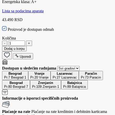
Energetska klasa: A+
Lista sa podacima aparata
43.490 RSD
Proizvod je dostupan odmah
Količina
-
+
Dodaj u korpu
Uporedi
Dostupan u sledećim radnjama
Beograd
Vranje
Lazarevac
Paraćin
Pr.7 Beograd 1
Pr.20 Vranje
Pr.27 Lazarevac
Pr.73 Paracin
Beograd
Zrenjanin
Batajnica
Pr.80 Beograd 7
Pr.109 Zrenjanin 1
Pr.89 Batajnica
Informacije o isporuci specifičnih proizvoda
Plaćanje na rate
Plaćanje na rate kreditnim i debitnim karticama