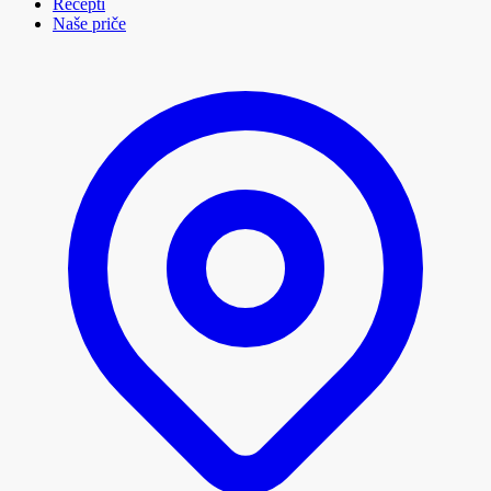
Recepti
Naše priče