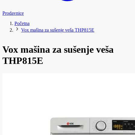
Prodavnice
Početna
Vox mašina za sušenje veša THP815E
Vox mašina za sušenje veša
THP815E