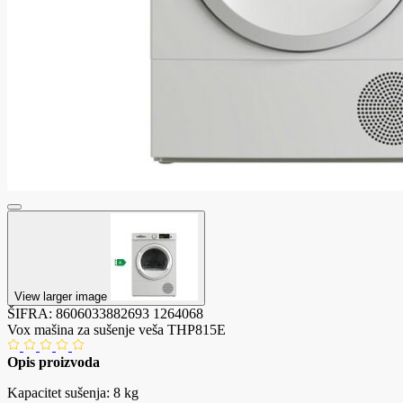
View larger image
ŠIFRA:
8606033882693
1264068
Vox mašina za sušenje veša THP815E
Opis proizvoda
Kapacitet sušenja: 8 kg