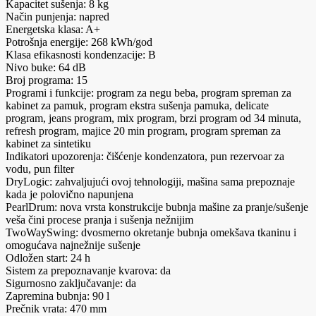
Kapacitet sušenja: 8 kg
Način punjenja: napred
Energetska klasa: A+
Potrošnja energije: 268 kWh/god
Klasa efikasnosti kondenzacije: B
Nivo buke: 64 dB
Broj programa: 15
Programi i funkcije: program za negu beba, program spreman za
kabinet za pamuk, program ekstra sušenja pamuka, delicate
program, jeans program, mix program, brzi program od 34 minuta,
refresh program, majice 20 min program, program spreman za
kabinet za sintetiku
Indikatori upozorenja: čišćenje kondenzatora, pun rezervoar za
vodu, pun filter
DryLogic: zahvaljujući ovoj tehnologiji, mašina sama prepoznaje
kada je polovično napunjena
PearlDrum: nova vrsta konstrukcije bubnja mašine za pranje/sušenje
veša čini procese pranja i sušenja nežnijim
TwoWaySwing: dvosmerno okretanje bubnja omekšava tkaninu i
omogućava najnežnije sušenje
Odložen start: 24 h
Sistem za prepoznavanje kvarova: da
Sigurnosno zaključavanje: da
Zapremina bubnja: 90 l
Prečnik vrata: 470 mm