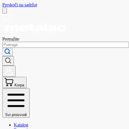
Preskoči na sadržaj
Pretražite
Korpa
Svi proizvodi
Katalog