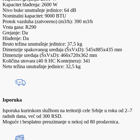
Kapacitet hlađenja: 2600 W
Nivo buke unutrašnje jedinice: 64 dB
Nominalni kapacitet: 9000 BTU
Protok vazduha (zatvoreno) (m3/h): 390 m3/h
Vrsta gasa: R290
Grejanje: Da
Hlađenje: Da
Bruto težina unutrašnje jedinice: 37,5 kg
Dimenzije spakovanog uređaja (ŠxVxD): 545x885x435 mm
Dimenzije uređaja (ŠxVxD): 466x720x362 mm
Količina utovara (40 ft HC Kontejnera): 341
Neto težina unutrašnje jedinice: 32,5 kg
Isporuka
Isporuka kurirskom službom na teritoriji cele Srbije u roku od 2–7
radnih dana, već od 300 RSD.
Moguće i besplatno preuzimanje u nekoj od 80 prodavnica.