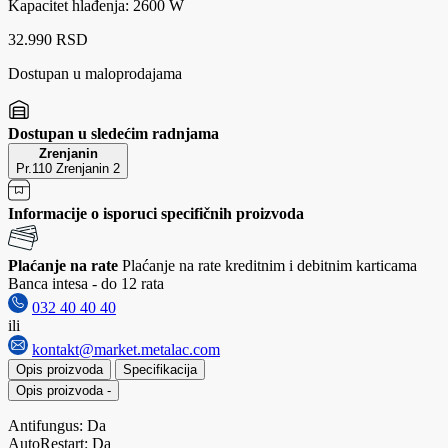
Kapacitet hlađenja: 2600 W
32.990 RSD
Dostupan u maloprodajama
Dostupan u sledećim radnjama
Zrenjanin
Pr.110 Zrenjanin 2
Informacije o isporuci specifičnih proizvoda
Plaćanje na rate
Plaćanje na rate kreditnim i debitnim karticama
Banca intesa - do 12 rata
032 40 40 40
ili
kontakt@market.metalac.com
Opis proizvoda
Specifikacija
Opis proizvoda
-
Antifungus: Da
AutoRestart: Da