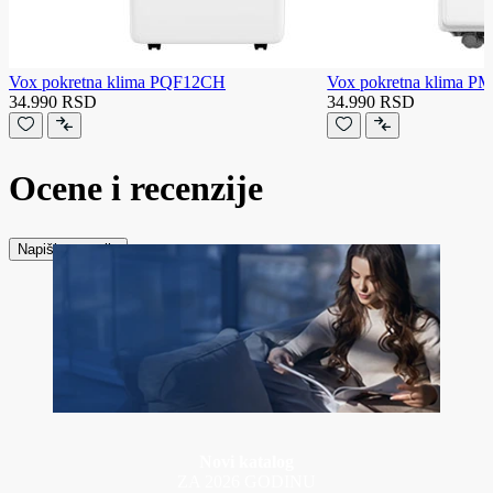
Vox pokretna klima PQF12CH
Vox pokretna klima P
34.990 RSD
34.990 RSD
Ocene i recenzije
Napiši recenziju
Novi katalog
ZA 2026 GODINU