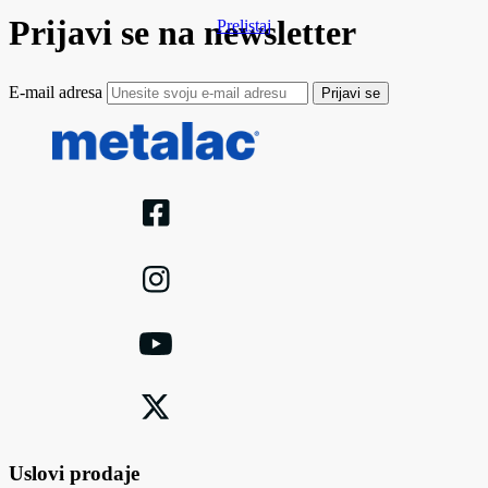
Prijavi se na newsletter
Prelistaj
E-mail adresa
Prijavi se
Uslovi prodaje