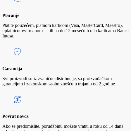
Plaćanje
Platite pouzećem, platnom karticom (Visa, MasterCard, Maestro),
uplatnicom/virmanom — ili na do 12 mesečnih rata karticama Banca
Intesa.
Garancija
Svi proizvodi su iz zvanične distribucije, sa proizvođačkom
garancijom i zakonskom saobraznošću u trajanju od 2 godine.
Povrat novca
Ako se predomislite, porudžbinu možete vratiti u roku od 14 dana