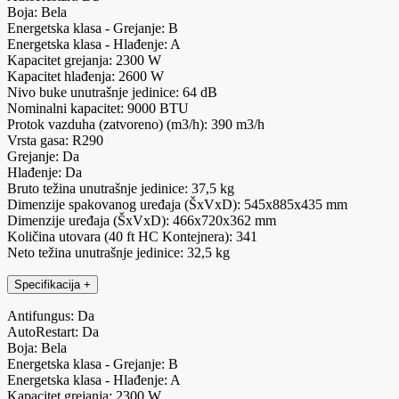
Boja: Bela
Energetska klasa - Grejanje: B
Energetska klasa - Hlađenje: A
Kapacitet grejanja: 2300 W
Kapacitet hlađenja: 2600 W
Nivo buke unutrašnje jedinice: 64 dB
Nominalni kapacitet: 9000 BTU
Protok vazduha (zatvoreno) (m3/h): 390 m3/h
Vrsta gasa: R290
Grejanje: Da
Hlađenje: Da
Bruto težina unutrašnje jedinice: 37,5 kg
Dimenzije spakovanog uređaja (ŠxVxD): 545x885x435 mm
Dimenzije uređaja (ŠxVxD): 466x720x362 mm
Količina utovara (40 ft HC Kontejnera): 341
Neto težina unutrašnje jedinice: 32,5 kg
Specifikacija
+
Antifungus: Da
AutoRestart: Da
Boja: Bela
Energetska klasa - Grejanje: B
Energetska klasa - Hlađenje: A
Kapacitet grejanja: 2300 W