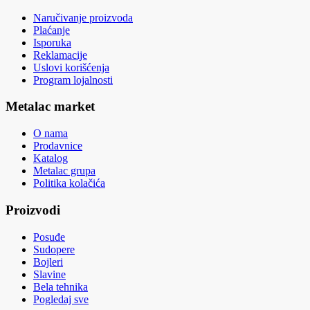
Naručivanje proizvoda
Plaćanje
Isporuka
Reklamacije
Uslovi korišćenja
Program lojalnosti
Metalac market
O nama
Prodavnice
Katalog
Metalac grupa
Politika kolačića
Proizvodi
Posuđe
Sudopere
Bojleri
Slavine
Bela tehnika
Pogledaj sve