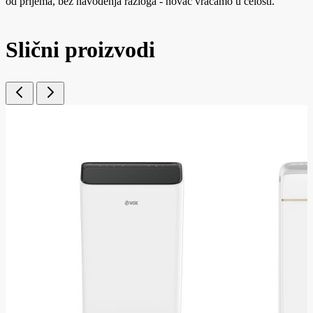
od prijema, bez navođenja razloga - novac vraćamo u celosti.
Slični proizvodi