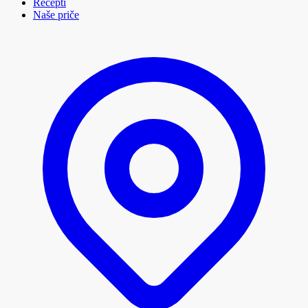
Recepti
Naše priče