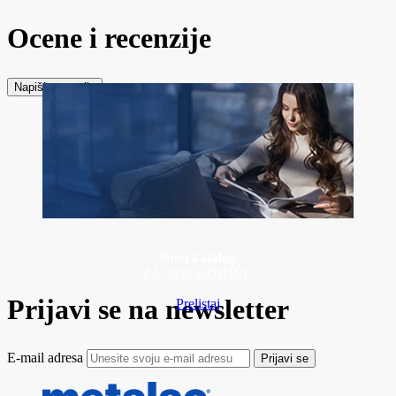
Ocene i recenzije
Napiši recenziju
Novi katalog
ZA 2026 GODINU
Prijavi se na newsletter
Prelistaj
E-mail adresa
Prijavi se