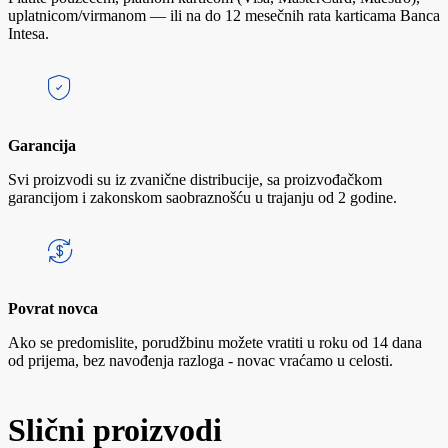
uplatnicom/virmanom — ili na do 12 mesečnih rata karticama Banca
Intesa.
Garancija
Svi proizvodi su iz zvanične distribucije, sa proizvođačkom
garancijom i zakonskom saobraznošću u trajanju od 2 godine.
Povrat novca
Ako se predomislite, porudžbinu možete vratiti u roku od 14 dana
od prijema, bez navođenja razloga - novac vraćamo u celosti.
Slični proizvodi