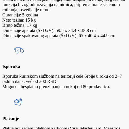
funkcija brzog odmrzavanja namirnica, priprema hrane sistemom
rotiranja, osvetljenje rerne
Garancija: 5 godina
Neto težina: 15 kg
Bruto težina: 17 kg
Dimenzije aparata (ŠxDxV): 59.5 x 34.4 x 38.8 cm
Dimenzije spakovanog aparata (ŠxDxV): 65 x 40.4 x 44.9 cm
Isporuka
Isporuka kurirskom službom na teritoriji cele Srbije u roku od 2–7
radnih dana, već od 300 RSD.
Moguće i besplatno preuzimanje u nekoj od 80 prodavnica.
Plaćanje
Platite pouzećem, platnom karticom (Visa, MasterCard, Maestro),