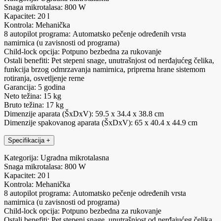
Snaga mikrotalasa: 800 W
Kapacitet: 20 l
Kontrola: Mehanička
8 autopilot programa: Automatsko pečenje određenih vrsta
namirnica (u zavisnosti od programa)
Child-lock opcija: Potpuno bezbedna za rukovanje
Ostali benefiti: Pet stepeni snage, unutrašnjost od nerđajućeg čelika,
funkcija brzog odmrzavanja namirnica, priprema hrane sistemom
rotiranja, osvetljenje rerne
Garancija: 5 godina
Neto težina: 15 kg
Bruto težina: 17 kg
Dimenzije aparata (ŠxDxV): 59.5 x 34.4 x 38.8 cm
Dimenzije spakovanog aparata (ŠxDxV): 65 x 40.4 x 44.9 cm
Specifikacija
+
Kategorija: Ugradna mikrotalasna
Snaga mikrotalasa: 800 W
Kapacitet: 20 l
Kontrola: Mehanička
8 autopilot programa: Automatsko pečenje određenih vrsta
namirnica (u zavisnosti od programa)
Child-lock opcija: Potpuno bezbedna za rukovanje
Ostali benefiti: Pet stepeni snage, unutrašnjost od nerđajućeg čelika,