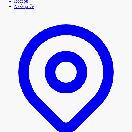
Recepti
Naše priče