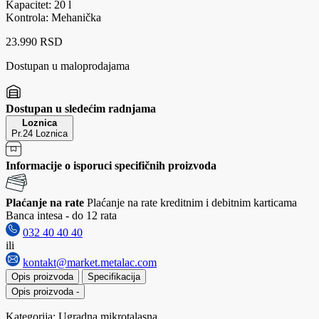
Kapacitet: 20 l
Kontrola: Mehanička
23.990 RSD
Dostupan u maloprodajama
Dostupan u sledećim radnjama
Loznica
Pr.24 Loznica
Informacije o isporuci specifičnih proizvoda
Plaćanje na rate
Plaćanje na rate kreditnim i debitnim karticama
Banca intesa - do 12 rata
032 40 40 40
ili
kontakt@market.metalac.com
Opis proizvoda
Specifikacija
Opis proizvoda
-
Kategorija: Ugradna mikrotalasna