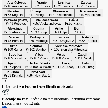
Aranđelovac
Vranje
Loznica
Zaječar
Pr.18 Arandelovac
Pr.20 Vranje
Pr.24 Loznica
Pr.28 Zajecar
Negotin
Požega
Obrenovac
Mladenovac
Pr.33 Negotin
Pr.41 Požega
Pr.42 Obrenovac
Pr.43 Mladenovac
Petrovac (Mlava)
Aleksandrovac
Raška
Pr.49 Petrovac
Pr.57 Aleksandrovac
Pr.58 Raška
Aleksinac
Ćuprija
Arilje
Bor
Pr.62 Aleksinac
Pr.63 Cuprija
Pr.68 Arilje
Pr.70 Bor
Paraćin
Prokuplje
Kraljevo
Trstenik
Pr.73 Paracin
Pr.76 Prokuplje
Pr.81 Kraljevo 2
Pr.82 Trstenik
Ruma
Sombor
Sremska Mitrovica
Pr.100 Ruma
Pr.102 Sombor
Pr.103 Sremska Mitrovica
Subotica
Vrbas
Vršac
Žabalj
Pr.105 Subotica
Pr.107 Vrbas
Pr.108 Vršac
Pr.111 Žabalj
Apatin
Bačka Palanka
Bečej
Futog
Pr.87 Apatin
Pr.88 Bačka Palanka
Pr.90 Bečej
Pr.91 Futog
Kikinda
Novi Sad
Pr.93 Kikinda
Pr.94 Novi Sad 1
Informacije o isporuci specifičnih proizvoda
Plaćanje na rate
Plaćanje na rate kreditnim i debitnim karticama
Banca intesa - do 12 rata