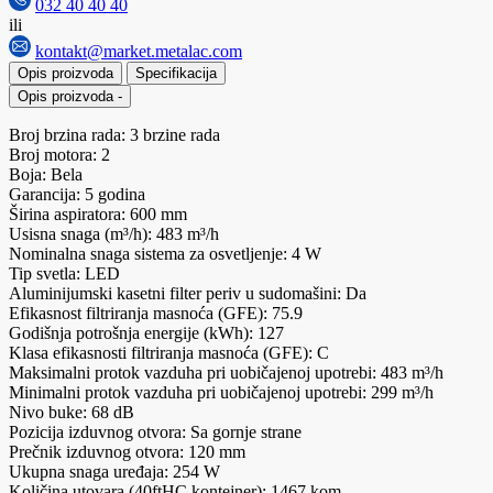
032 40 40 40
ili
kontakt@market.metalac.com
Opis proizvoda
Specifikacija
Opis proizvoda
-
Broj brzina rada: 3 brzine rada
Broj motora: 2
Boja: Bela
Garancija: 5 godina
Širina aspiratora: 600 mm
Usisna snaga (m³/h): 483 m³/h
Nominalna snaga sistema za osvetljenje: 4 W
Tip svetla: LED
Aluminijumski kasetni filter periv u sudomašini: Da
Efikasnost filtriranja masnoća (GFE): 75.9
Godišnja potrošnja energije (kWh): 127
Klasa efikasnosti filtriranja masnoća (GFE): C
Maksimalni protok vazduha pri uobičajenoj upotrebi: 483 m³/h
Minimalni protok vazduha pri uobičajenoj upotrebi: 299 m³/h
Nivo buke: 68 dB
Pozicija izduvnog otvora: Sa gornje strane
Prečnik izduvnog otvora: 120 mm
Ukupna snaga uređaja: 254 W
Količina utovara (40ftHC kontejner): 1467 kom