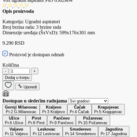
Vox ugradni aspirator PIO 6502MW
Opis proizvoda
Kategorija: Ugradni aspiratori
Broj brzina rada: 3 brzine rada
Dimenzije uređaja (ŠxVxD): 599x176x301 mm
9.290 RSD
Proizvod je dostupan odmah
Količina
-
+
Dodaj u korpu
Uporedi
Dostupan u sledećim radnjama
Gornji Milanovac
Kraljevo
Čačak
Kragujevac
Pr.2 G.Milanovac
Pr.3 Kraljevo
Pr.4 Čačak
Pr.5 Kragujevac
Užice
Pirot
Pančevo
Požarevac
Pr.6 Užice
Pr.8 Pirot
Pr.9 Pančevo
Pr.10 Požarevac
Valjevo
Leskovac
Smederevo
Jagodina
Pr.11 Valjevo
Pr.12 Leskovac
Pr.14 Smederevo
Pr.17 Jagodina