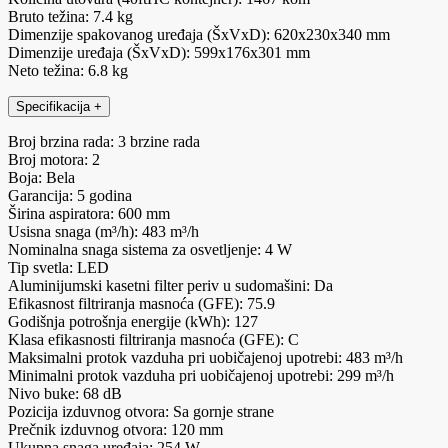
Bruto težina: 7.4 kg
Dimenzije spakovanog uređaja (ŠxVxD): 620x230x340 mm
Dimenzije uređaja (ŠxVxD): 599x176x301 mm
Neto težina: 6.8 kg
Specifikacija
+
Broj brzina rada: 3 brzine rada
Broj motora: 2
Boja: Bela
Garancija: 5 godina
Širina aspiratora: 600 mm
Usisna snaga (m³/h): 483 m³/h
Nominalna snaga sistema za osvetljenje: 4 W
Tip svetla: LED
Aluminijumski kasetni filter periv u sudomašini: Da
Efikasnost filtriranja masnoća (GFE): 75.9
Godišnja potrošnja energije (kWh): 127
Klasa efikasnosti filtriranja masnoća (GFE): C
Maksimalni protok vazduha pri uobičajenoj upotrebi: 483 m³/h
Minimalni protok vazduha pri uobičajenoj upotrebi: 299 m³/h
Nivo buke: 68 dB
Pozicija izduvnog otvora: Sa gornje strane
Prečnik izduvnog otvora: 120 mm
Ukupna snaga uređaja: 254 W