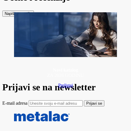
Napiši recenziju
Novi katalog
ZA 2026 GODINU
Prijavi se na newsletter
Prelistaj
E-mail adresa
Prijavi se