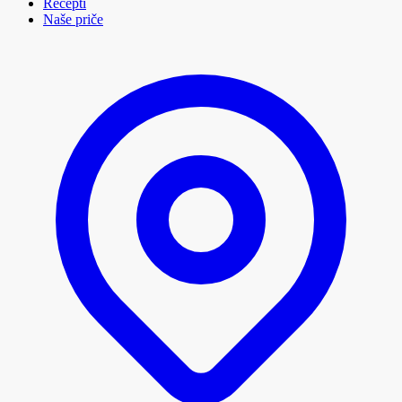
Recepti
Naše priče