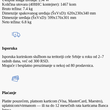
Količina utovara (40ftHC kontejner): 1467 kom
Bruto težina: 7.4 kg
Dimenzije spakovanog uređaja (ŠxVxD): 620x230x340 mm
Dimenzije uređaja (ŠxVxD): 599x176x301 mm
Neto težina: 6.8 kg
Isporuka
Isporuka kurirskom službom na teritoriji cele Srbije u roku od 2–7
radnih dana, već od 300 RSD.
Moguće i besplatno preuzimanje u nekoj od 80 prodavnica.
Plaćanje
Platite pouzećem, platnom karticom (Visa, MasterCard, Maestro),
uplatnicom/virmanom — ili na do 12 mesečnih rata karticama Banca
Intesa.