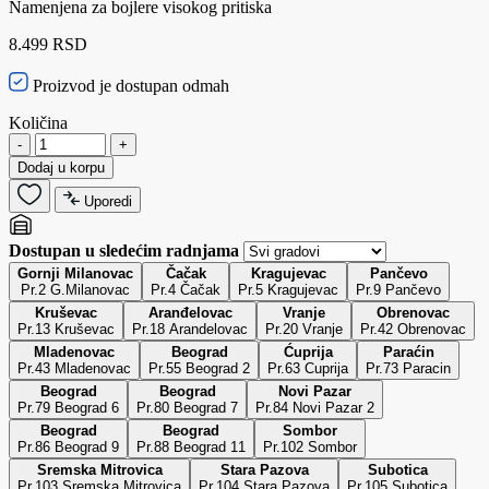
Namenjena za bojlere visokog pritiska
8.499 RSD
Proizvod je dostupan odmah
Količina
-
+
Dodaj u korpu
Uporedi
Dostupan u sledećim radnjama
Gornji Milanovac
Čačak
Kragujevac
Pančevo
Pr.2 G.Milanovac
Pr.4 Čačak
Pr.5 Kragujevac
Pr.9 Pančevo
Kruševac
Aranđelovac
Vranje
Obrenovac
Pr.13 Kruševac
Pr.18 Arandelovac
Pr.20 Vranje
Pr.42 Obrenovac
Mladenovac
Beograd
Ćuprija
Paraćin
Pr.43 Mladenovac
Pr.55 Beograd 2
Pr.63 Cuprija
Pr.73 Paracin
Beograd
Beograd
Novi Pazar
Pr.79 Beograd 6
Pr.80 Beograd 7
Pr.84 Novi Pazar 2
Beograd
Beograd
Sombor
Pr.86 Beograd 9
Pr.88 Beograd 11
Pr.102 Sombor
Sremska Mitrovica
Stara Pazova
Subotica
Pr.103 Sremska Mitrovica
Pr.104 Stara Pazova
Pr.105 Subotica