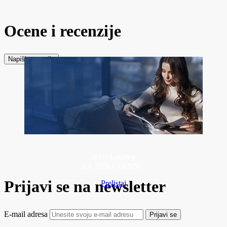
Ocene i recenzije
Napiši recenziju
Novi katalog
ZA 2026 GODINU
Prijavi se na newsletter
Prelistaj
E-mail adresa
Prijavi se