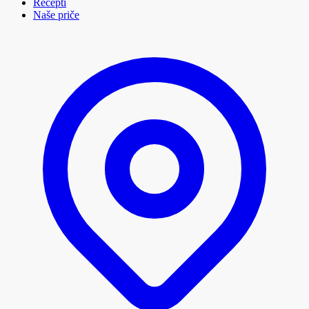
Recepti
Naše priče