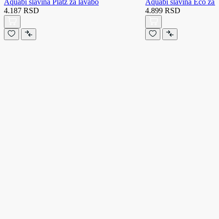
Aquabi slavina Platz za lavabo
Aquabi slavina Eco za 
4.187 RSD
4.899 RSD