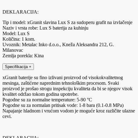
DEKLARACIJA:
Tip i model: xGranit slavina Lux S za sudoperu grafit na izvlačenje
Naziv i vrsta robe: Lux S baterija za kuhinju
Model: Lux S
Količina: 1 kom.
Uvoznik: Metalac Inko d.o.o., Kneža Aleksandra 212, G.
Milanovac
Zemlja porekla: Kina
Specifikacija
+
xGranit baterije su fino izlivani proizvod od visokokvalitetnog
mesinga, zaštićene naprednim tehnološkim procesom. Svaki
proizvod je prošao strogu inspekciju kvaliteta da bi se njegov visok
kvalitet održao tokom godina upotrebe.
Pogodne su za normalne temperature: 5-90 °C
Pogodne su za normalan pritisak vode: 1-8 bara (0.1-0.8 MPa)
Napajanje hladnom i vrućom vodom je moguće kroz različite ulazne
cevi.
DEKLARACIJA: