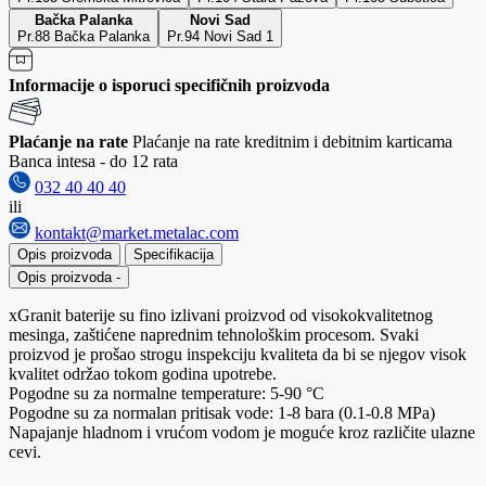
Bačka Palanka
Novi Sad
Pr.88 Bačka Palanka
Pr.94 Novi Sad 1
Informacije o isporuci specifičnih proizvoda
Plaćanje na rate
Plaćanje na rate kreditnim i debitnim karticama
Banca intesa - do 12 rata
032 40 40 40
ili
kontakt@market.metalac.com
Opis proizvoda
Specifikacija
Opis proizvoda
-
xGranit baterije su fino izlivani proizvod od visokokvalitetnog
mesinga, zaštićene naprednim tehnološkim procesom. Svaki
proizvod je prošao strogu inspekciju kvaliteta da bi se njegov visok
kvalitet održao tokom godina upotrebe.
Pogodne su za normalne temperature: 5-90 °C
Pogodne su za normalan pritisak vode: 1-8 bara (0.1-0.8 MPa)
Napajanje hladnom i vrućom vodom je moguće kroz različite ulazne
cevi.