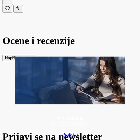
Ocene i recenzije
Napiši recenziju
Novi katalog
ZA 2026 GODINU
Prijavi se na newsletter
Prelistaj