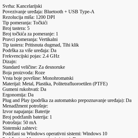
Svrha: Kancelarijski
Povezivanje uređaja: Bluetooth + USB Type-A
Rezolucija miša: 1200 DPI
Tip pomeranja: Točkići
Broj tastera: 5
Broj točkića za pomeranje: 1
Pravci pomeranja: Vertikalni
Tip tastera: Pritisnuta dugmad, Tihi klik
Podrška za više uređaja: Da
Frekvencijski pojas: 2.4 GHz
Dizajn:
Standard veličine: Za desnoruke
Boja proizvoda: Roze
Vrsta boje površine: Monohromatski
Materijal: Metal, Plastika, Politetrafluoroetilen (PTFE)
Gumeni rukohvati: Da
Ergonomija: Da
Plug and Play (podrška za automatsko prepoznavanje uređaja): Da
Menadžment potrošnje:
Izvor napajanja: Baterije
Broj podržanih baterija: 1
Potrošnja: 50 mA
Sistemski zahtevi:
Podržani su Windows operativni sistemi: Windows 10