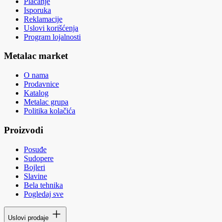
Plaćanje
Isporuka
Reklamacije
Uslovi korišćenja
Program lojalnosti
Metalac market
O nama
Prodavnice
Katalog
Metalac grupa
Politika kolačića
Proizvodi
Posuđe
Sudopere
Bojleri
Slavine
Bela tehnika
Pogledaj sve
Uslovi prodaje