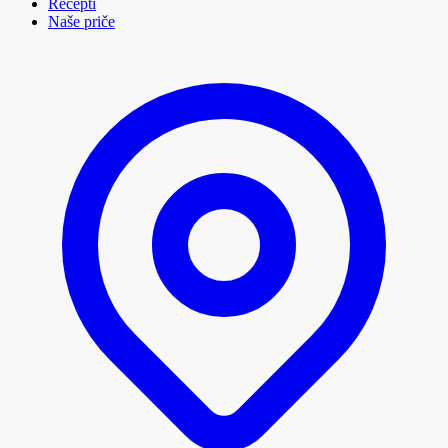
Recepti
Naše priče