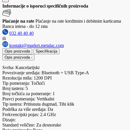
Informacije o isporuci specifičnih proizvoda
Plaćanje na rate
Plaćanje na rate kreditnim i debitnim karticama
Banca intesa - do 12 rata
032 40 40 40
ili
kontakt@market.metalac.com
Opis proizvoda
Specifikacija
Opis proizvoda
-
Svrha: Kancelarijski
Povezivanje uređaja: Bluetooth + USB Type-A
Rezolucija miša: 1200 DPI
Tip pomeranja: Točkići
Broj tastera: 5
Broj točkića za pomeranje: 1
Pravci pomeranja: Vertikalni
Tip tastera: Pritisnuta dugmad, Tihi klik
Podrška za više uređaja: Da
Frekvencijski pojas: 2.4 GHz
Dizajn:
Standard veličine: Za desnoruke