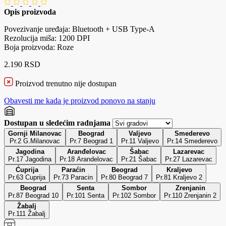
Opis proizvoda
Povezivanje uređaja: Bluetooth + USB Type-A
Rezolucija miša: 1200 DPI
Boja proizvoda: Roze
2.190 RSD
Proizvod trenutno nije dostupan
Obavesti me kada je proizvod ponovo na stanju
Dostupan u sledećim radnjama
Gornji Milanovac
Beograd
Valjevo
Smederevo
Pr.2 G.Milanovac
Pr.7 Beograd 1
Pr.11 Valjevo
Pr.14 Smederevo
Jagodina
Aranđelovac
Šabac
Lazarevac
Pr.17 Jagodina
Pr.18 Arandelovac
Pr.21 Šabac
Pr.27 Lazarevac
Ćuprija
Paraćin
Beograd
Kraljevo
Pr.63 Cuprija
Pr.73 Paracin
Pr.80 Beograd 7
Pr.81 Kraljevo 2
Beograd
Senta
Sombor
Zrenjanin
Pr.87 Beograd 10
Pr.101 Senta
Pr.102 Sombor
Pr.110 Zrenjanin 2
Žabalj
Pr.111 Žabalj