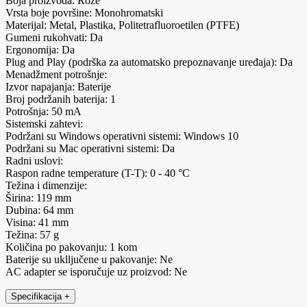
Boja proizvoda: Roze
Vrsta boje površine: Monohromatski
Materijal: Metal, Plastika, Politetrafluoroetilen (PTFE)
Gumeni rukohvati: Da
Ergonomija: Da
Plug and Play (podrška za automatsko prepoznavanje uređaja): Da
Menadžment potrošnje:
Izvor napajanja: Baterije
Broj podržanih baterija: 1
Potrošnja: 50 mA
Sistemski zahtevi:
Podržani su Windows operativni sistemi: Windows 10
Podržani su Mac operativni sistemi: Da
Radni uslovi:
Raspon radne temperature (T-T): 0 - 40 °C
Težina i dimenzije:
Širina: 119 mm
Dubina: 64 mm
Visina: 41 mm
Težina: 57 g
Količina po pakovanju: 1 kom
Baterije su uklljučene u pakovanje: Ne
AC adapter se isporučuje uz proizvod: Ne
Specifikacija
+