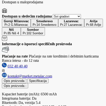
Dostupan u maloprodajama
Dostupan u sledećim radnjama
Gornji Milanovac
Smederevo
Lazarevac
Arilje
Pr.2 G.Milanovac
Pr.14 Smederevo
Pr.27 Lazarevac
Pr.68 Arilje
Niš
Sombor
Pr.85 Niš 4
Pr.102 Sombor
Informacije o isporuci specifičnih proizvoda
Plaćanje na rate
Plaćanje na rate kreditnim i debitnim karticama
Banca intesa - do 12 rata
032 40 40 40
ili
kontakt@market.metalac.com
Opis proizvoda
Specifikacija
Opis proizvoda
-
Kapacitet baterije (mAh): 6500 mAh
Integrisana baterija: Da
Bluetooth: Da, verzija 5.4