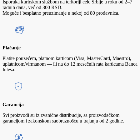
Isporuka kurirskom službom na teritoriji cele Srbije u roku od 2–7
radnih dana, već od 300 RSD.
Moguće i besplatno preuzimanje u nekoj od 80 prodavnica.
Plaćanje
Platite pouzećem, platnom karticom (Visa, MasterCard, Maestro),
uplatnicom/virmanom — ili na do 12 mesečnih rata karticama Banca
Intesa.
Garancija
Svi proizvodi su iz zvanične distribucije, sa proizvođačkom
garancijom i zakonskom saobraznošću u trajanju od 2 godine.