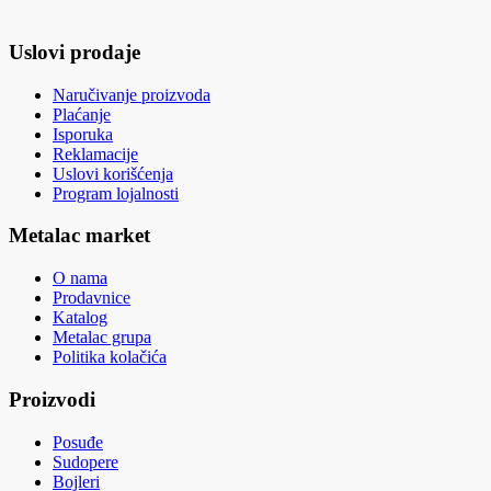
Uslovi prodaje
Naručivanje proizvoda
Plaćanje
Isporuka
Reklamacije
Uslovi korišćenja
Program lojalnosti
Metalac market
O nama
Prodavnice
Katalog
Metalac grupa
Politika kolačića
Proizvodi
Posuđe
Sudopere
Bojleri