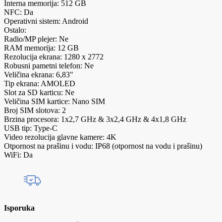
Interna memorija: 512 GB
NFC: Da
Operativni sistem: Android
Ostalo:
Radio/MP plejer: Ne
RAM memorija: 12 GB
Rezolucija ekrana: 1280 x 2772
Robusni pametni telefon: Ne
Veličina ekrana: 6,83"
Tip ekrana: AMOLED
Slot za SD karticu: Ne
Veličina SIM kartice: Nano SIM
Broj SIM slotova: 2
Brzina procesora: 1x2,7 GHz & 3x2,4 GHz & 4x1,8 GHz
USB tip: Type-C
Video rezolucija glavne kamere: 4K
Otpornost na prašinu i vodu: IP68 (otpornost na vodu i prašinu)
WiFi: Da
Isporuka