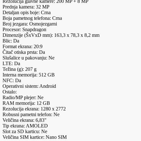
Rezolucija glavne kamere: 200 MP + 8 MP
Prednja kamera: 32 MP
Detaljan opis boje: Crna
Boja pametnog telefona: Crna
Broj jezgara: Osmojezgarni
Procesor: Snapdragon
Dimenzije (ŠxVxD mm): 163,3 x 78,3 x 8,2 mm
Blic: Da
Format ekrana: 20:9
Čitač otiska prsta: Da
Slušalice u pakovanju: Ne
LTE: Da
Težina (g): 207 g
Interna memorija: 512 GB
NFC: Da
Operativni sistem: Android
Ostalo:
Radio/MP plejer: Ne
RAM memorija: 12 GB
Rezolucija ekrana: 1280 x 2772
Robusni pametni telefon: Ne
Veličina ekrana: 6,83"
Tip ekrana: AMOLED
Slot za SD karticu: Ne
Veličina SIM kartice: Nano SIM