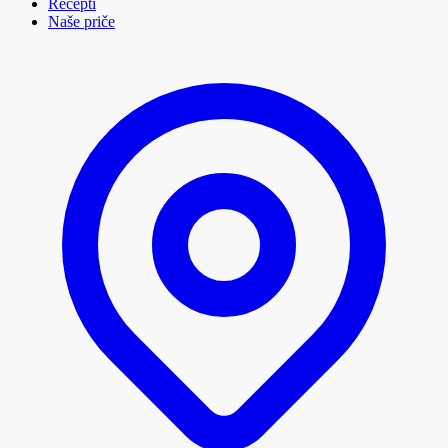
Recepti
Naše priče