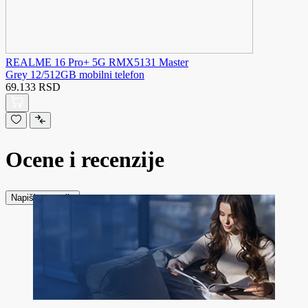
REALME 16 Pro+ 5G RMX5131 Master
Grey 12/512GB mobilni telefon
69.133 RSD
Ocene i recenzije
Napiši recenziju