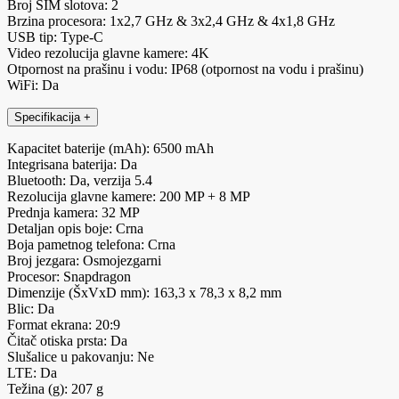
Broj SIM slotova: 2
Brzina procesora: 1x2,7 GHz & 3x2,4 GHz & 4x1,8 GHz
USB tip: Type-C
Video rezolucija glavne kamere: 4K
Otpornost na prašinu i vodu: IP68 (otpornost na vodu i prašinu)
WiFi: Da
Specifikacija
+
Kapacitet baterije (mAh): 6500 mAh
Integrisana baterija: Da
Bluetooth: Da, verzija 5.4
Rezolucija glavne kamere: 200 MP + 8 MP
Prednja kamera: 32 MP
Detaljan opis boje: Crna
Boja pametnog telefona: Crna
Broj jezgara: Osmojezgarni
Procesor: Snapdragon
Dimenzije (ŠxVxD mm): 163,3 x 78,3 x 8,2 mm
Blic: Da
Format ekrana: 20:9
Čitač otiska prsta: Da
Slušalice u pakovanju: Ne
LTE: Da
Težina (g): 207 g