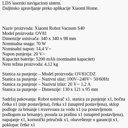
LDS laserski navigacioni sistem.
Daljinsko upravljanje preko aplikacije Xiaomi Home.
Naziv proizvoda: Xiaomi Robot Vacuum S40
Model proizvoda: OV81
Dimenzije usisivača: 340 x 340 x 98 mm
Nominalna snaga: 70 W
Nominalni napon: 14,4 V⎓
Napon punjenja: 20 V⎓
Kapacitet baterije: 5200 mAh (nominalni kapacitet)
Neto težina proizvoda: 4,12 kg
Stanica za punjenje – Model proizvoda: OV81CDZ
Stanica za punjenje – Nazivni ulaz: 100V–240V~ 50/60Hz
Stanica za punjenje – Nazivni izlaz: 20 V⎓ 1,2 A
Stanica za punjenje – Dimenzije: 130 x 121 x 95 mm
Sadržaj pakovanja: Robot usisivač x1, stanica za punjenje x1, bočna
četka x1 (nije postavljena), četka x1 (unapred postavljena), sklop
podloge za brisanje i rezervoara za vodu x1 (sa postavljenom
podlogom za brisanje), posuda za prašinu x1 (unapred postavljena),
napajanje x1, korisnički priručnik x1, obaveštenje o garanciji x1,
poklopac četke x1