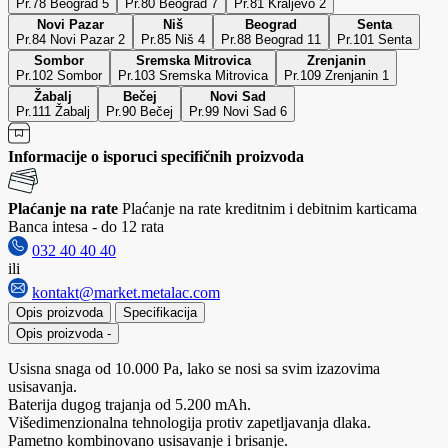
Pr.78 Beograd 5
Pr.80 Beograd 7
Pr.81 Kraljevo 2
Novi Pazar
Niš
Beograd
Senta
Pr.84 Novi Pazar 2
Pr.85 Niš 4
Pr.88 Beograd 11
Pr.101 Senta
Sombor
Sremska Mitrovica
Zrenjanin
Pr.102 Sombor
Pr.103 Sremska Mitrovica
Pr.109 Zrenjanin 1
Žabalj
Bečej
Novi Sad
Pr.111 Žabalj
Pr.90 Bečej
Pr.99 Novi Sad 6
Informacije o isporuci specifičnih proizvoda
Plaćanje na rate
Plaćanje na rate kreditnim i debitnim karticama
Banca intesa - do 12 rata
032 40 40 40
ili
kontakt@market.metalac.com
Opis proizvoda
Specifikacija
Opis proizvoda
-
Usisna snaga od 10.000 Pa, lako se nosi sa svim izazovima
usisavanja.
Baterija dugog trajanja od 5.200 mAh.
Višedimenzionalna tehnologija protiv zapetljavanja dlaka.
Pametno kombinovano usisavanje i brisanje.