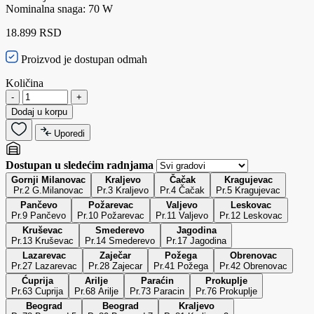
Nominalna snaga: 70 W
18.899 RSD
Proizvod je dostupan odmah
Količina
-
+
Dodaj u korpu
Uporedi
Dostupan u sledećim radnjama
Gornji Milanovac
Kraljevo
Čačak
Kragujevac
Pr.2 G.Milanovac
Pr.3 Kraljevo
Pr.4 Čačak
Pr.5 Kragujevac
Pančevo
Požarevac
Valjevo
Leskovac
Pr.9 Pančevo
Pr.10 Požarevac
Pr.11 Valjevo
Pr.12 Leskovac
Kruševac
Smederevo
Jagodina
Pr.13 Kruševac
Pr.14 Smederevo
Pr.17 Jagodina
Lazarevac
Zaječar
Požega
Obrenovac
Pr.27 Lazarevac
Pr.28 Zajecar
Pr.41 Požega
Pr.42 Obrenovac
Ćuprija
Arilje
Paraćin
Prokuplje
Pr.63 Cuprija
Pr.68 Arilje
Pr.73 Paracin
Pr.76 Prokuplje
Beograd
Beograd
Kraljevo