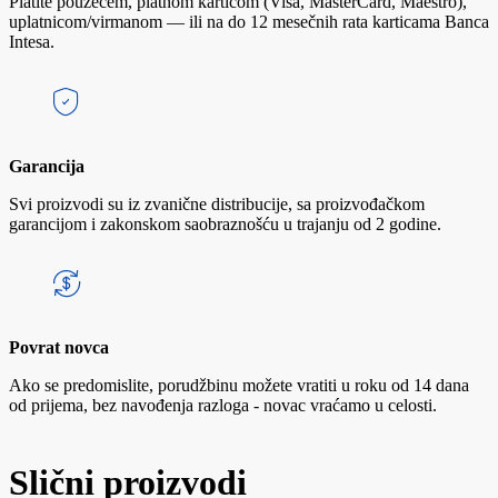
Platite pouzećem, platnom karticom (Visa, MasterCard, Maestro),
uplatnicom/virmanom — ili na do 12 mesečnih rata karticama Banca
Intesa.
Garancija
Svi proizvodi su iz zvanične distribucije, sa proizvođačkom
garancijom i zakonskom saobraznošću u trajanju od 2 godine.
Povrat novca
Ako se predomislite, porudžbinu možete vratiti u roku od 14 dana
od prijema, bez navođenja razloga - novac vraćamo u celosti.
Slični proizvodi