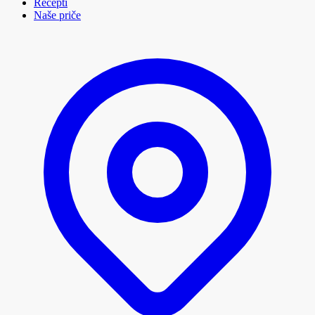
Recepti
Naše priče