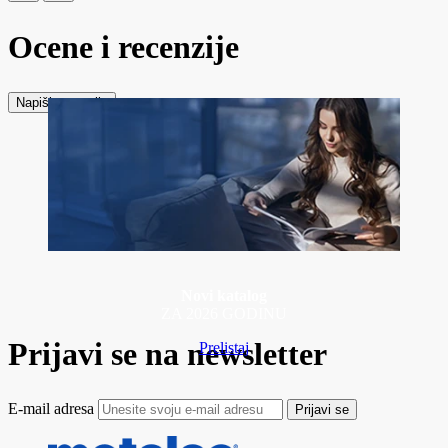
Ocene i recenzije
Napiši recenziju
Novi katalog
ZA 2026 GODINU
Prijavi se na newsletter
Prelistaj
E-mail adresa
Prijavi se