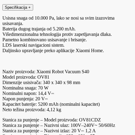
Specifikacija
+
Usisna snaga od 10.000 Pa, lako se nosi sa svim izazovima
usisavanja.
Baterija dugog trajanja od 5.200 mAh.
Višedimenzionalna tehnologija protiv zapetljavanja dlaka.
Pametno kombinovano usisavanje i brisanje.
LDS laserski navigacioni sistem.
Daljinsko upravljanje preko aplikacije Xiaomi Home.
Naziv proizvoda: Xiaomi Robot Vacuum S40
Model proizvoda: OV81
Dimenzije usisivača: 340 x 340 x 98 mm
Nominalna snaga: 70 W
Nominalni napon: 14,4 V⎓
Napon punjenja: 20 V⎓
Kapacitet baterije: 5200 mAh (nominalni kapacitet)
Neto težina proizvoda: 4,12 kg
Stanica za punjenje – Model proizvoda: OV81CDZ
Stanica za punjenje – Nazivni ulaz: 100V–240V~ 50/60Hz
Stanica za punjenje – Nazivni izlaz: 20 V⎓ 1,2 A