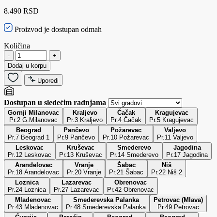
8.490 RSD
Proizvod je dostupan odmah
Količina
-
+
Dodaj u korpu
Uporedi
Dostupan u sledećim radnjama
Gornji Milanovac
Kraljevo
Čačak
Kragujevac
Pr.2 G.Milanovac
Pr.3 Kraljevo
Pr.4 Čačak
Pr.5 Kragujevac
Beograd
Pančevo
Požarevac
Valjevo
Pr.7 Beograd 1
Pr.9 Pančevo
Pr.10 Požarevac
Pr.11 Valjevo
Leskovac
Kruševac
Smederevo
Jagodina
Pr.12 Leskovac
Pr.13 Kruševac
Pr.14 Smederevo
Pr.17 Jagodina
Aranđelovac
Vranje
Šabac
Niš
Pr.18 Arandelovac
Pr.20 Vranje
Pr.21 Šabac
Pr.22 Niš 2
Loznica
Lazarevac
Obrenovac
Pr.24 Loznica
Pr.27 Lazarevac
Pr.42 Obrenovac
Mladenovac
Smederevska Palanka
Petrovac (Mlava)
Pr.43 Mladenovac
Pr.48 Smederevska Palanka
Pr.49 Petrovac