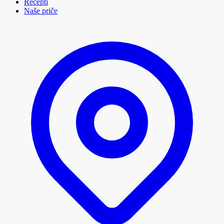
Recepti
Naše priče