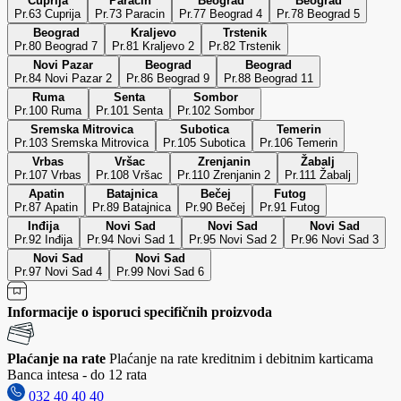
Ćuprija
Paraćin
Beograd
Beograd
Pr.63 Cuprija
Pr.73 Paracin
Pr.77 Beograd 4
Pr.78 Beograd 5
Beograd
Kraljevo
Trstenik
Pr.80 Beograd 7
Pr.81 Kraljevo 2
Pr.82 Trstenik
Novi Pazar
Beograd
Beograd
Pr.84 Novi Pazar 2
Pr.86 Beograd 9
Pr.88 Beograd 11
Ruma
Senta
Sombor
Pr.100 Ruma
Pr.101 Senta
Pr.102 Sombor
Sremska Mitrovica
Subotica
Temerin
Pr.103 Sremska Mitrovica
Pr.105 Subotica
Pr.106 Temerin
Vrbas
Vršac
Zrenjanin
Žabalj
Pr.107 Vrbas
Pr.108 Vršac
Pr.110 Zrenjanin 2
Pr.111 Žabalj
Apatin
Batajnica
Bečej
Futog
Pr.87 Apatin
Pr.89 Batajnica
Pr.90 Bečej
Pr.91 Futog
Inđija
Novi Sad
Novi Sad
Novi Sad
Pr.92 Inđija
Pr.94 Novi Sad 1
Pr.95 Novi Sad 2
Pr.96 Novi Sad 3
Novi Sad
Novi Sad
Pr.97 Novi Sad 4
Pr.99 Novi Sad 6
Informacije o isporuci specifičnih proizvoda
Plaćanje na rate
Plaćanje na rate kreditnim i debitnim karticama
Banca intesa - do 12 rata
032 40 40 40