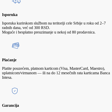
Isporuka
Isporuka kurirskom službom na teritoriji cele Srbije u roku od 2–7
radnih dana, već od 300 RSD.
Moguće i besplatno preuzimanje u nekoj od 80 prodavnica.
Plaćanje
Platite pouzećem, platnom karticom (Visa, MasterCard, Maestro),
uplatnicom/virmanom — ili na do 12 mesečnih rata karticama Banca
Intesa.
Garancija