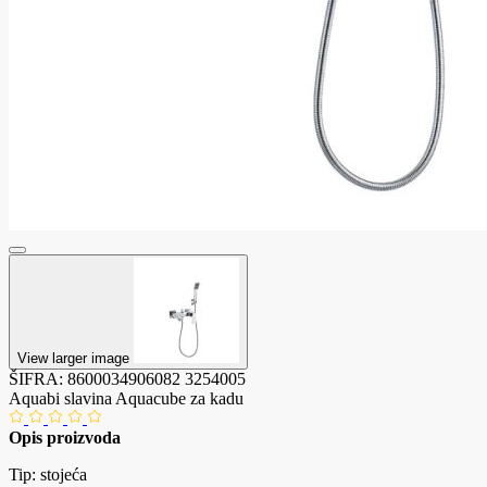
View larger image
ŠIFRA:
8600034906082
3254005
Aquabi slavina Aquacube za kadu
Opis proizvoda
Tip: stojeća