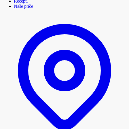
Recepti
Naše priče