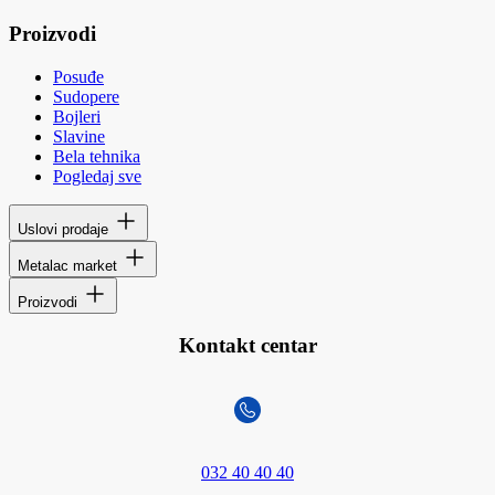
Proizvodi
Posuđe
Sudopere
Bojleri
Slavine
Bela tehnika
Pogledaj sve
Uslovi prodaje
Metalac market
Proizvodi
Kontakt centar
032 40 40 40