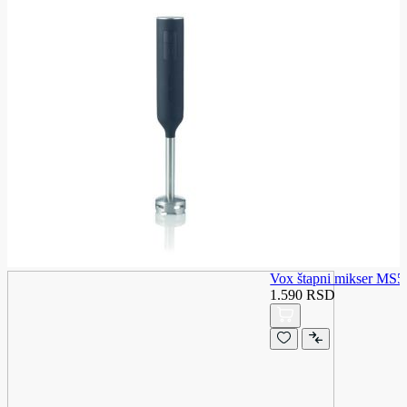
Vox štapni mikser MS5
1.590 RSD