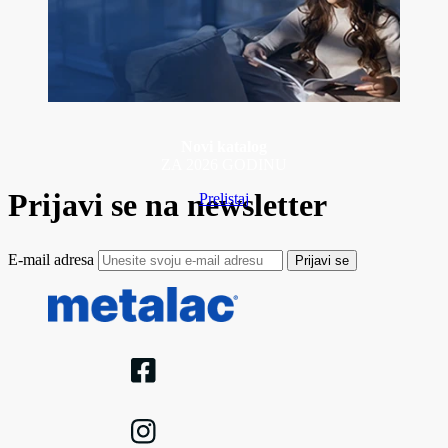
Novi katalog
ZA 2026 GODINU
Prijavi se na newsletter
Prelistaj
E-mail adresa
Prijavi se