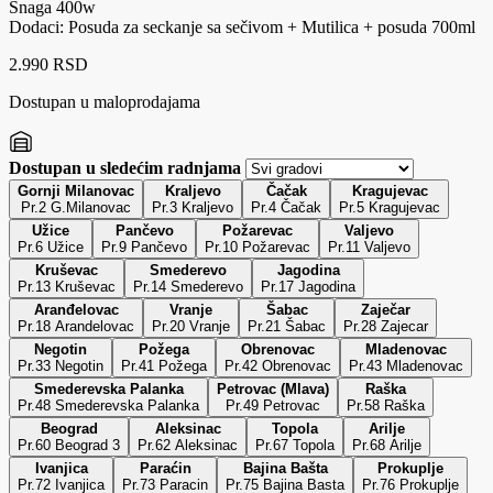
Snaga 400w
Dodaci: Posuda za seckanje sa sečivom + Mutilica + posuda 700ml
2.990 RSD
Dostupan u maloprodajama
Dostupan u sledećim radnjama
Gornji Milanovac
Kraljevo
Čačak
Kragujevac
Pr.2 G.Milanovac
Pr.3 Kraljevo
Pr.4 Čačak
Pr.5 Kragujevac
Užice
Pančevo
Požarevac
Valjevo
Pr.6 Užice
Pr.9 Pančevo
Pr.10 Požarevac
Pr.11 Valjevo
Kruševac
Smederevo
Jagodina
Pr.13 Kruševac
Pr.14 Smederevo
Pr.17 Jagodina
Aranđelovac
Vranje
Šabac
Zaječar
Pr.18 Arandelovac
Pr.20 Vranje
Pr.21 Šabac
Pr.28 Zajecar
Negotin
Požega
Obrenovac
Mladenovac
Pr.33 Negotin
Pr.41 Požega
Pr.42 Obrenovac
Pr.43 Mladenovac
Smederevska Palanka
Petrovac (Mlava)
Raška
Pr.48 Smederevska Palanka
Pr.49 Petrovac
Pr.58 Raška
Beograd
Aleksinac
Topola
Arilje
Pr.60 Beograd 3
Pr.62 Aleksinac
Pr.67 Topola
Pr.68 Arilje
Ivanjica
Paraćin
Bajina Bašta
Prokuplje
Pr.72 Ivanjica
Pr.73 Paracin
Pr.75 Bajina Basta
Pr.76 Prokuplje