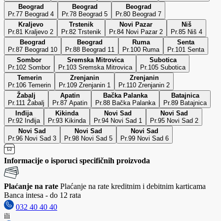
Beograd
Beograd
Beograd
Pr.77 Beograd 4
Pr.78 Beograd 5
Pr.80 Beograd 7
Kraljevo
Trstenik
Novi Pazar
Niš
Pr.81 Kraljevo 2
Pr.82 Trstenik
Pr.84 Novi Pazar 2
Pr.85 Niš 4
Beograd
Beograd
Ruma
Senta
Pr.87 Beograd 10
Pr.88 Beograd 11
Pr.100 Ruma
Pr.101 Senta
Sombor
Sremska Mitrovica
Subotica
Pr.102 Sombor
Pr.103 Sremska Mitrovica
Pr.105 Subotica
Temerin
Zrenjanin
Zrenjanin
Pr.106 Temerin
Pr.109 Zrenjanin 1
Pr.110 Zrenjanin 2
Žabalj
Apatin
Bačka Palanka
Batajnica
Pr.111 Žabalj
Pr.87 Apatin
Pr.88 Bačka Palanka
Pr.89 Batajnica
Inđija
Kikinda
Novi Sad
Novi Sad
Pr.92 Inđija
Pr.93 Kikinda
Pr.94 Novi Sad 1
Pr.95 Novi Sad 2
Novi Sad
Novi Sad
Novi Sad
Pr.96 Novi Sad 3
Pr.98 Novi Sad 5
Pr.99 Novi Sad 6
Informacije o isporuci specifičnih proizvoda
Plaćanje na rate
Plaćanje na rate kreditnim i debitnim karticama
Banca intesa - do 12 rata
032 40 40 40
ili