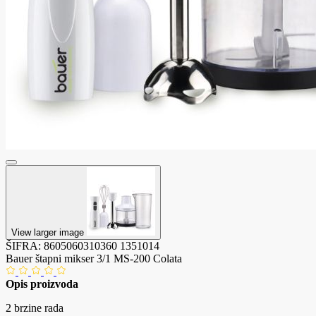
View larger image
ŠIFRA:
8605060310360
1351014
Bauer štapni mikser 3/1 MS-200 Colata
Opis proizvoda
2 brzine rada