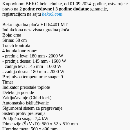
Kupovinom BEKO bele tehnike, od 01.09.2024. godine, ostvarujete
pravo na
2 godne redovne i 3 godine dodatne
garancije,
registracijom na sajtu
beko5.com
.
Beko ugradna ploča HII 64401 MT
Indukciona nezavisna ugradna ploča
Boja: crna
Širina: 58 cm
Touch kontrola
4 indukcione zone:
- prednja leva: 180 mm - 2000 W
- prednja desna: 145 mm - 1600 W
- zadnja leva: 145 mm - 1600 W
- zadnja desna: 180 mm - 2000 W
Broj nivoa temperaturne snage: 9
Timer
Indikator preostale toplote
Detekcija posude
Zaključavanje (Child lock)
Automatsko isključivanje
Sigurnosni sistem za pregrevanje
Sistem protiv prelivanja
Priključna snaga: 7,4 kW
Dimenzije (ŠxVxD): 580 x 52 x 510 mm
Ugradne mere: 560 x 490 mm