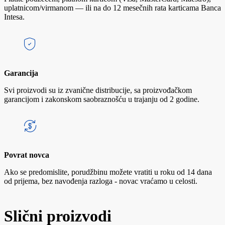
uplatnicom/virmanom — ili na do 12 mesečnih rata karticama Banca
Intesa.
Garancija
Svi proizvodi su iz zvanične distribucije, sa proizvođačkom
garancijom i zakonskom saobraznošću u trajanju od 2 godine.
Povrat novca
Ako se predomislite, porudžbinu možete vratiti u roku od 14 dana
od prijema, bez navođenja razloga - novac vraćamo u celosti.
Slični proizvodi