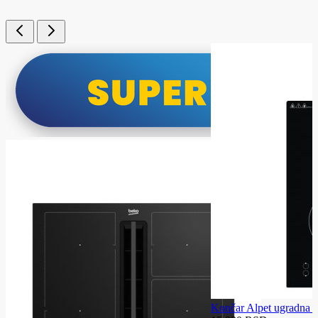
Končar Alpet ugradna 