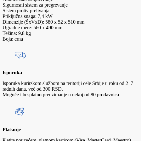
Sigurnosni sistem za pregrevanje
Sistem protiv prelivanja
Priključna snaga: 7,4 kW
Dimenzije (ŠxVxD): 580 x 52 x 510 mm
Ugradne mere: 560 x 490 mm
Težina: 9,8 kg
Boja: crna
Isporuka
Isporuka kurirskom službom na teritoriji cele Srbije u roku od 2–7
radnih dana, već od 300 RSD.
Moguće i besplatno preuzimanje u nekoj od 80 prodavnica.
Plaćanje
Platite pouzećem, platnom karticom (Visa, MasterCard, Maestro),