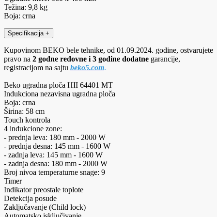
Težina: 9,8 kg
Boja: crna
Specifikacija
+
Kupovinom BEKO bele tehnike, od 01.09.2024. godine, ostvarujete
pravo na
2 godne redovne i 3 godine dodatne
garancije,
registracijom na sajtu
beko5.com
.
Beko ugradna ploča HII 64401 MT
Indukciona nezavisna ugradna ploča
Boja: crna
Širina: 58 cm
Touch kontrola
4 indukcione zone:
- prednja leva: 180 mm - 2000 W
- prednja desna: 145 mm - 1600 W
- zadnja leva: 145 mm - 1600 W
- zadnja desna: 180 mm - 2000 W
Broj nivoa temperaturne snage: 9
Timer
Indikator preostale toplote
Detekcija posude
Zaključavanje (Child lock)
Automatsko isključivanje