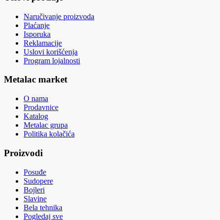
Naručivanje proizvoda
Plaćanje
Isporuka
Reklamacije
Uslovi korišćenja
Program lojalnosti
Metalac market
O nama
Prodavnice
Katalog
Metalac grupa
Politika kolačića
Proizvodi
Posuđe
Sudopere
Bojleri
Slavine
Bela tehnika
Pogledaj sve