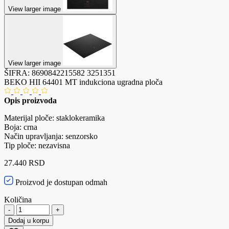
View larger image
View larger image
ŠIFRA:
8690842215582
3251351
BEKO HII 64401 MT indukciona ugradna ploča
Opis proizvoda
Materijal ploče: staklokeramika
Boja: crna
Način upravljanja: senzorsko
Tip ploče: nezavisna
27.440 RSD
Proizvod je dostupan odmah
Količina
-
+
Dodaj u korpu