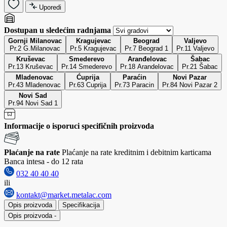
Uporedi
Dostupan u sledećim radnjama
Gornji Milanovac
Kragujevac
Beograd
Valjevo
Pr.2 G.Milanovac
Pr.5 Kragujevac
Pr.7 Beograd 1
Pr.11 Valjevo
Kruševac
Smederevo
Aranđelovac
Šabac
Pr.13 Kruševac
Pr.14 Smederevo
Pr.18 Arandelovac
Pr.21 Šabac
Mladenovac
Ćuprija
Paraćin
Novi Pazar
Pr.43 Mladenovac
Pr.63 Cuprija
Pr.73 Paracin
Pr.84 Novi Pazar 2
Novi Sad
Pr.94 Novi Sad 1
Informacije o isporuci specifičnih proizvoda
Plaćanje na rate
Plaćanje na rate kreditnim i debitnim karticama
Banca intesa - do 12 rata
032 40 40 40
ili
kontakt@market.metalac.com
Opis proizvoda
Specifikacija
Opis proizvoda
-