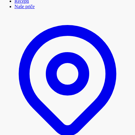
Recepti
Naše priče