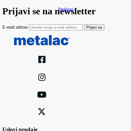
Prijavi se na newsletter
Prelistaj
E-mail adresa
Prijavi se
Uslovi prodaje