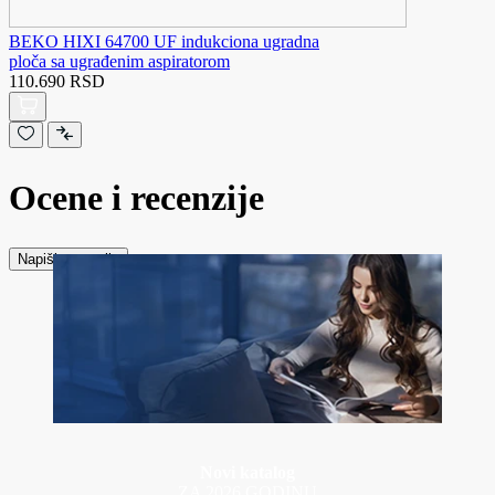
BEKO HIXI 64700 UF indukciona ugradna
ploča sa ugrađenim aspiratorom
110.690 RSD
Ocene i recenzije
Napiši recenziju
Novi katalog
ZA 2026 GODINU