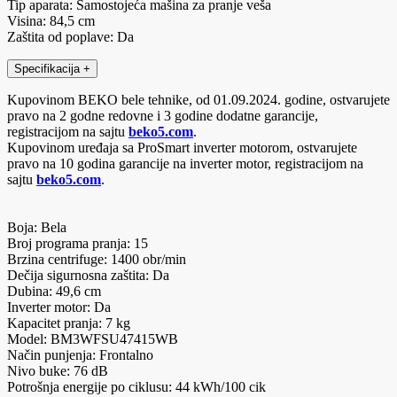
Tip aparata: Samostojeća mašina za pranje veša
Visina: 84,5 cm
Zaštita od poplave: Da
Specifikacija
+
Kupovinom BEKO bele tehnike, od 01.09.2024. godine, ostvarujete
pravo na 2 godne redovne i 3 godine dodatne garancije,
registracijom na sajtu
beko5.com
.
Kupovinom uređaja sa ProSmart inverter motorom, ostvarujete
pravo na 10 godina garancije na inverter motor, registracijom na
sajtu
beko5.com
.
Boja: Bela
Broj programa pranja: 15
Brzina centrifuge: 1400 obr/min
Dečija sigurnosna zaštita: Da
Dubina: 49,6 cm
Inverter motor: Da
Kapacitet pranja: 7 kg
Model: BM3WFSU47415WB
Način punjenja: Frontalno
Nivo buke: 76 dB
Potrošnja energije po ciklusu: 44 kWh/100 cik