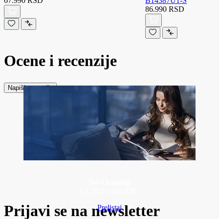
67.990 RSD
B14387U1-S
86.990 RSD
Ocene i recenzije
Napiši recenziju
Novi katalog
ZA 2026 GODINU
Prijavi se na newsletter
Prelistaj