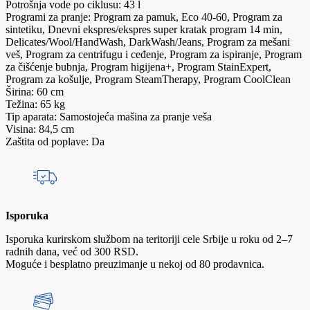
Potrošnja vode po ciklusu: 43 l
Programi za pranje: Program za pamuk, Eco 40-60, Program za
sintetiku, Dnevni ekspres/ekspres super kratak program 14 min,
Delicates/Wool/HandWash, DarkWash/Jeans, Program za mešani
veš, Program za centrifugu i ceđenje, Program za ispiranje, Program
za čišćenje bubnja, Program higijena+, Program StainExpert,
Program za košulje, Program SteamTherapy, Program CoolClean
Širina: 60 cm
Težina: 65 kg
Tip aparata: Samostojeća mašina za pranje veša
Visina: 84,5 cm
Zaštita od poplave: Da
Isporuka
Isporuka kurirskom službom na teritoriji cele Srbije u roku od 2–7
radnih dana, već od 300 RSD.
Moguće i besplatno preuzimanje u nekoj od 80 prodavnica.