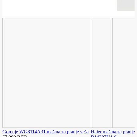
Gorenje WG8114A31 mašina za pranje veša
Haier mašina za pranj