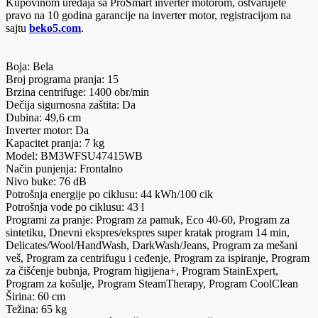
Kupovinom uređaja sa ProSmart inverter motorom, ostvarujete
pravo na 10 godina garancije na inverter motor, registracijom na
sajtu
beko5.com
.
Boja: Bela
Broj programa pranja: 15
Brzina centrifuge: 1400 obr/min
Dečija sigurnosna zaštita: Da
Dubina: 49,6 cm
Inverter motor: Da
Kapacitet pranja: 7 kg
Model: BM3WFSU47415WB
Način punjenja: Frontalno
Nivo buke: 76 dB
Potrošnja energije po ciklusu: 44 kWh/100 cik
Potrošnja vode po ciklusu: 43 l
Programi za pranje: Program za pamuk, Eco 40-60, Program za
sintetiku, Dnevni ekspres/ekspres super kratak program 14 min,
Delicates/Wool/HandWash, DarkWash/Jeans, Program za mešani
veš, Program za centrifugu i ceđenje, Program za ispiranje, Program
za čišćenje bubnja, Program higijena+, Program StainExpert,
Program za košulje, Program SteamTherapy, Program CoolClean
Širina: 60 cm
Težina: 65 kg