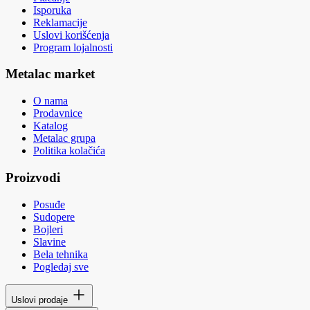
Isporuka
Reklamacije
Uslovi korišćenja
Program lojalnosti
Metalac market
O nama
Prodavnice
Katalog
Metalac grupa
Politika kolačića
Proizvodi
Posuđe
Sudopere
Bojleri
Slavine
Bela tehnika
Pogledaj sve
Uslovi prodaje