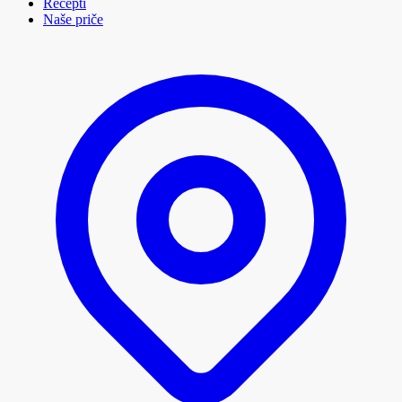
Recepti
Naše priče