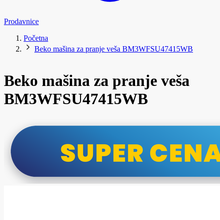
Prodavnice
Početna
Beko mašina za pranje veša BM3WFSU47415WB
Beko mašina za pranje veša
BM3WFSU47415WB