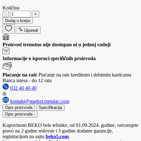
Količina
-
+
Dodaj u korpu
Uporedi
Proizvod trenutno nije dostupan ni u jednoj radnji
Informacije o isporuci specifičnih proizvoda
Plaćanje na rate
Plaćanje na rate kreditnim i debitnim karticama
Banca intesa - do 12 rata
032 40 40 40
ili
kontakt@market.metalac.com
Opis proizvoda
Specifikacija
Opis proizvoda
-
Kupovinom BEKO bele tehnike, od 01.09.2024. godine, ostvarujete
pravo na 2 godne redovne i 3 godine dodatne garancije,
registracijom na sajtu
beko5.com
.