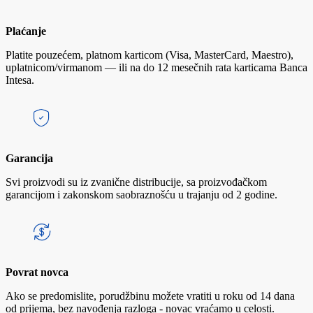
Plaćanje
Platite pouzećem, platnom karticom (Visa, MasterCard, Maestro),
uplatnicom/virmanom — ili na do 12 mesečnih rata karticama Banca
Intesa.
Garancija
Svi proizvodi su iz zvanične distribucije, sa proizvođačkom
garancijom i zakonskom saobraznošću u trajanju od 2 godine.
Povrat novca
Ako se predomislite, porudžbinu možete vratiti u roku od 14 dana
od prijema, bez navođenja razloga - novac vraćamo u celosti.