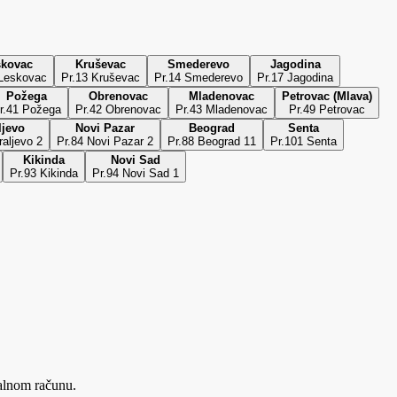
skovac
Kruševac
Smederevo
Jagodina
 Leskovac
Pr.13 Kruševac
Pr.14 Smederevo
Pr.17 Jagodina
Požega
Obrenovac
Mladenovac
Petrovac (Mlava)
r.41 Požega
Pr.42 Obrenovac
Pr.43 Mladenovac
Pr.49 Petrovac
ljevo
Novi Pazar
Beograd
Senta
raljevo 2
Pr.84 Novi Pazar 2
Pr.88 Beograd 11
Pr.101 Senta
Kikinda
Novi Sad
Pr.93 Kikinda
Pr.94 Novi Sad 1
kalnom računu.