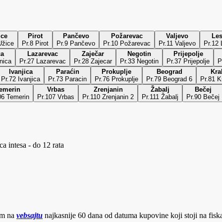
ice
Pirot
Pančevo
Požarevac
Valjevo
Le
r.6 Užice
Pr.8 Pirot
Pr.9 Pančevo
Pr.10 Požarevac
Pr.11 Valjevo
Pr.12
ca
Lazarevac
Zaječar
Negotin
Prijepolje
nica
Pr.27 Lazarevac
Pr.28 Zajecar
Pr.33 Negotin
Pr.37 Prijepolje
P
Ivanjica
Paraćin
Prokuplje
Beograd
Kra
Pr.72 Ivanjica
Pr.73 Paracin
Pr.76 Prokuplje
Pr.79 Beograd 6
Pr.81 K
emerin
Vrbas
Zrenjanin
Žabalj
Bečej
06 Temerin
Pr.107 Vrbas
Pr.110 Zrenjanin 2
Pr.111 Žabalj
Pr.90 Bečej
a intesa - do 12 rata
jom na
vebsajtu
najkasnije 60 dana od datuma kupovine koji stoji na fis