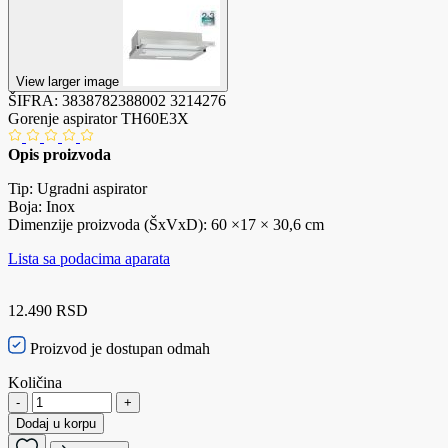
View larger image
ŠIFRA:
3838782388002
3214276
Gorenje aspirator TH60E3X
Opis proizvoda
Tip: Ugradni aspirator
Boja: Inox
Dimenzije proizvoda (ŠxVxD): 60 ×17 × 30,6 cm
Lista sa podacima aparata
12.490 RSD
Proizvod je dostupan odmah
Količina
-
+
Dodaj u korpu