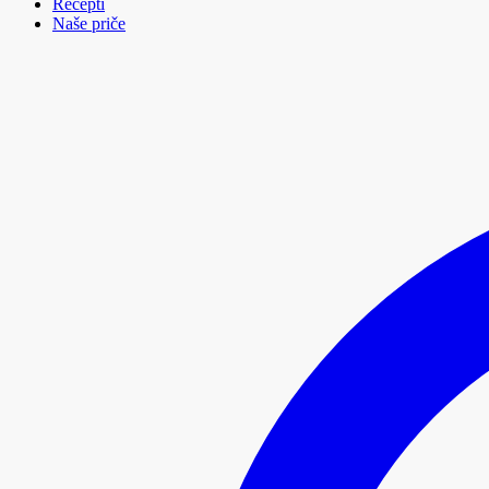
Recepti
Naše priče