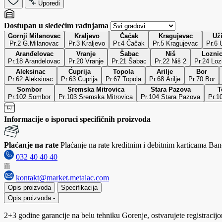
Uporedi
Dostupan u sledećim radnjama
Gornji Milanovac
Kraljevo
Čačak
Kragujevac
Už
Pr.2 G.Milanovac
Pr.3 Kraljevo
Pr.4 Čačak
Pr.5 Kragujevac
P
Aranđelovac
Vranje
Šabac
Niš
Lozni
Pr.18 Arandelovac
Pr.20 Vranje
Pr.21 Šabac
Pr.22 Niš 2
Pr.24 Loz
Aleksinac
Ćuprija
Topola
Arilje
Bor
Pr.62 Aleksinac
Pr.63 Cuprija
Pr.67 Topola
Pr.68 Arilje
Pr.70 Bor
Sombor
Sremska Mitrovica
Stara Pazova
T
Pr.102 Sombor
Pr.103 Sremska Mitrovica
Pr.104 Stara Pazova
Pr.1
Informacije o isporuci specifičnih proizvoda
Plaćanje na rate
Plaćanje na rate kreditnim i debitnim karticama Banc
032 40 40 40
ili
kontakt@market.metalac.com
Opis proizvoda
Specifikacija
Opis proizvoda
-
2+3 godine garancije na belu tehniku Gorenje, ostvarujete registraci