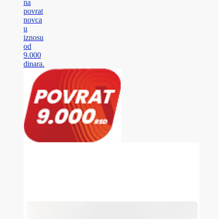
na
povrat
novca
u
iznosu
od
9.000
dinara.