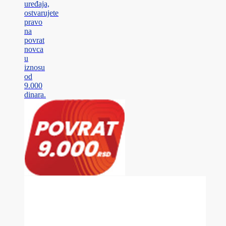
uređaja,
ostvarujete
pravo
na
povrat
novca
u
iznosu
od
9.000
dinara.