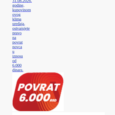
31.08.2026.
godine,
kupovinom
ovog
klima
uređaja,
ostvarujete
pravo
na
povrat
novca
u
iznosu
od
6.000
dinara.