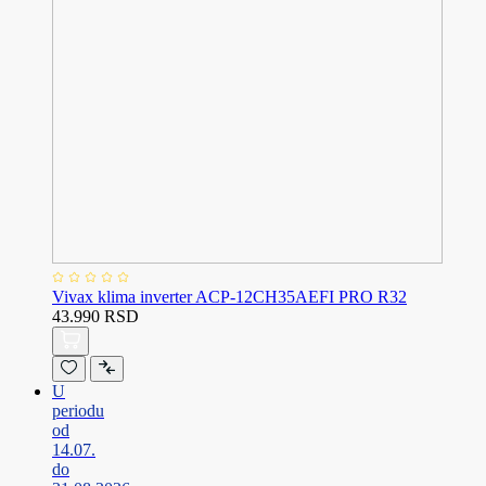
Vivax klima inverter ACP-12CH35AEFI PRO R32
43.990 RSD
U
periodu
od
14.07.
do