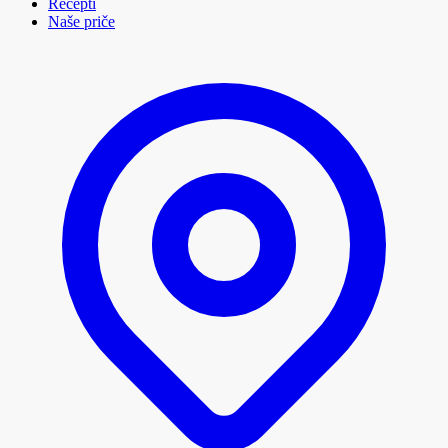
Recepti
Naše priče