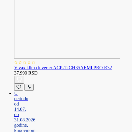
Vivax klima inverter ACP-12CH35AEMI PRO R32
37.990 RSD
U
periodu
od
14.07.
do
31.08.2026.
godine,
kupovinom