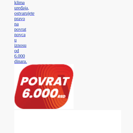
klima
uređaja,
ostvarujete
pravo
na
povrat
novca
u
iznosu
od
6.000
dinara.