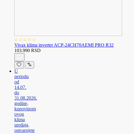
Vivax klima inverter ACP-24CH70AEMI PRO R32
103.990 RSD
U
periodu
od
14.07.
do
31.08.2026.
godine,
kupovinom
ovog
klima
uređaja,
ostvarujete