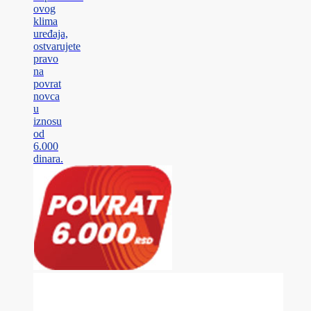
ovog
klima
uređaja,
ostvarujete
pravo
na
povrat
novca
u
iznosu
od
6.000
dinara.