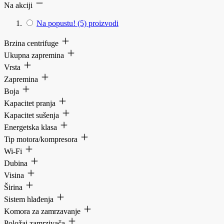
Na akciji
Na popustu!
(5)
proizvodi
Brzina centrifuge
Ukupna zapremina
Vrsta
Zapremina
Boja
Kapacitet pranja
Kapacitet sušenja
Energetska klasa
Tip motora/kompresora
Wi-Fi
Dubina
Visina
Širina
Sistem hlađenja
Komora za zamrzavanje
Položaj zamrzivača