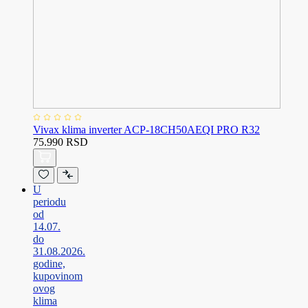
Vivax klima inverter ACP-18CH50AEQI PRO R32
75.990 RSD
U
periodu
od
14.07.
do
31.08.2026.
godine,
kupovinom
ovog
klima