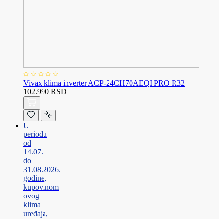
Vivax klima inverter ACP-24CH70AEQI PRO R32
102.990 RSD
U
periodu
od
14.07.
do
31.08.2026.
godine,
kupovinom
ovog
klima
uređaja,