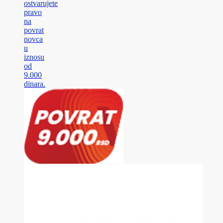
ostvarujete
pravo
na
povrat
novca
u
iznosu
od
9.000
dinara.