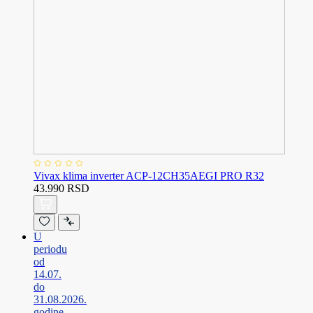
Vivax klima inverter ACP-12CH35AEGI PRO R32
43.990 RSD
U
periodu
od
14.07.
do
31.08.2026.
godine,