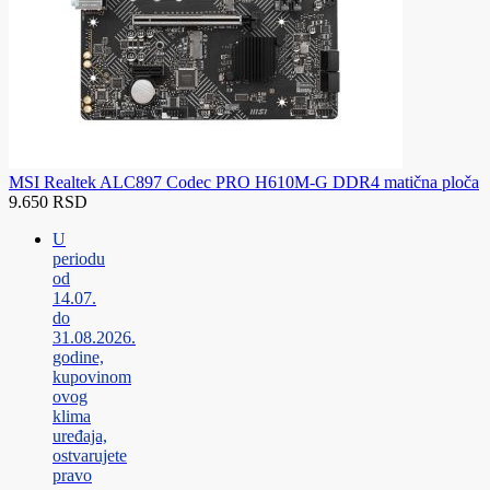
MSI Realtek ALC897 Codec PRO H610M-G DDR4 matična ploča
9.650 RSD
U
periodu
od
14.07.
do
31.08.2026.
godine,
kupovinom
ovog
klima
uređaja,
ostvarujete
pravo