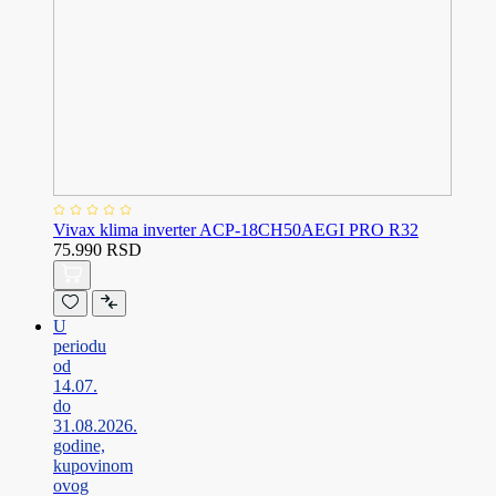
Vivax klima inverter ACP-18CH50AEGI PRO R32
75.990 RSD
U
periodu
od
14.07.
do
31.08.2026.
godine,
kupovinom
ovog