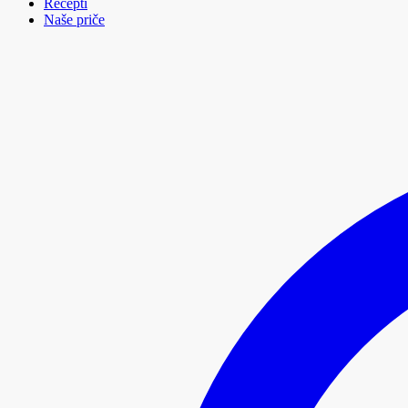
Recepti
Naše priče