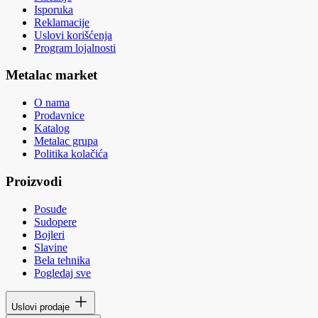
Isporuka
Reklamacije
Uslovi korišćenja
Program lojalnosti
Metalac market
O nama
Prodavnice
Katalog
Metalac grupa
Politika kolačića
Proizvodi
Posuđe
Sudopere
Bojleri
Slavine
Bela tehnika
Pogledaj sve
Uslovi prodaje