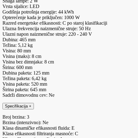
Snaga lampe: 2 W
Vrsta sijalice: LED
Godišnja potrošnja energije: 44 kWh
Opterećenje kada je priključen: 1000 W
Razred energetske efikasnosti: C po staroj klasifikaciji
Ulazna frekvencija naizmenične struje: 50 Hz
Ulazni napon naizmenične struje: 220 - 240 V
Dubina: 465 mm
Težina: 5,12 kg
Visina: 80 mm
Visina (maks): 8 cm
Visina bez dimnjaka: 8 cm
Širina: 600 mm
Dubina paketa: 125 mm
Težina paketa: 6,42 kg
Visina paketa: 520 mm
Širina paketa: 645 mm
Sadrži dimovodnu cev: Ne
Specifikacija
+
Broj brzina: 3
Brzina (intenzivno): Ne
Klasa dinamičke efikasnosti fluida: E
Klasa efikasnosti filtriranja masnoće: C