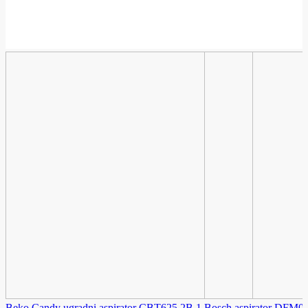
Beko Candy ugradni aspirator CBT625 2B 1
Bosch aspirator DFM