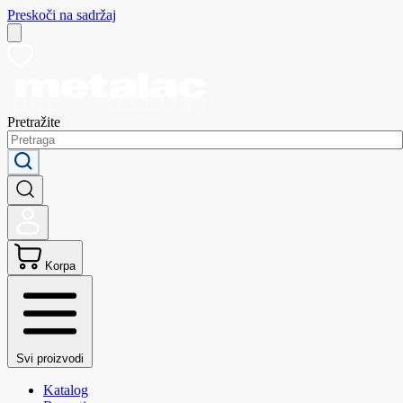
Preskoči na sadržaj
Pretražite
Korpa
Svi proizvodi
Katalog