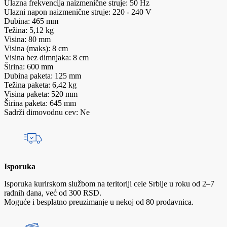
Ulazna frekvencija naizmenične struje: 50 Hz
Ulazni napon naizmenične struje: 220 - 240 V
Dubina: 465 mm
Težina: 5,12 kg
Visina: 80 mm
Visina (maks): 8 cm
Visina bez dimnjaka: 8 cm
Širina: 600 mm
Dubina paketa: 125 mm
Težina paketa: 6,42 kg
Visina paketa: 520 mm
Širina paketa: 645 mm
Sadrži dimovodnu cev: Ne
Isporuka
Isporuka kurirskom službom na teritoriji cele Srbije u roku od 2–7
radnih dana, već od 300 RSD.
Moguće i besplatno preuzimanje u nekoj od 80 prodavnica.