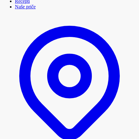
Recepti
Naše priče