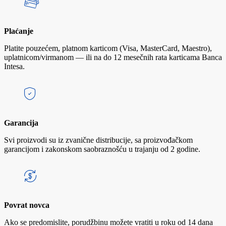
Plaćanje
Platite pouzećem, platnom karticom (Visa, MasterCard, Maestro),
uplatnicom/virmanom — ili na do 12 mesečnih rata karticama Banca
Intesa.
Garancija
Svi proizvodi su iz zvanične distribucije, sa proizvođačkom
garancijom i zakonskom saobraznošću u trajanju od 2 godine.
Povrat novca
Ako se predomislite, porudžbinu možete vratiti u roku od 14 dana