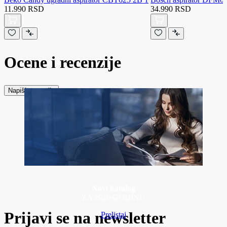
11.990 RSD
34.990 RSD
Ocene i recenzije
Napiši recenziju
Novi katalog
ZA 2026 GODINU
Prijavi se na newsletter
Prelistaj