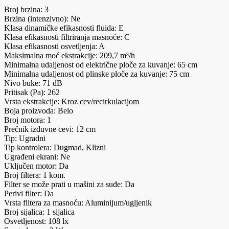
Broj brzina: 3
Brzina (intenzivno): Ne
Klasa dinamičke efikasnosti fluida: E
Klasa efikasnosti filtriranja masnoće: C
Klasa efikasnosti osvetljenja: A
Maksimalna moć ekstrakcije: 209,7 m³/h
Minimalna udaljenost od električne ploče za kuvanje: 65 cm
Minimalna udaljenost od plinske ploče za kuvanje: 75 cm
Nivo buke: 71 dB
Pritisak (Pa): 262
Vrsta ekstrakcije: Kroz cev/recirkulacijom
Boja proizvoda: Belo
Broj motora: 1
Prečnik izduvne cevi: 12 cm
Tip: Ugradni
Tip kontrolera: Dugmad, Klizni
Ugrađeni ekrani: Ne
Uključen motor: Da
Broj filtera: 1 kom.
Filter se može prati u mašini za suđe: Da
Perivi filter: Da
Vrsta filtera za masnoću: Aluminijum/ugljenik
Broj sijalica: 1 sijalica
Osvetljenost: 108 lx