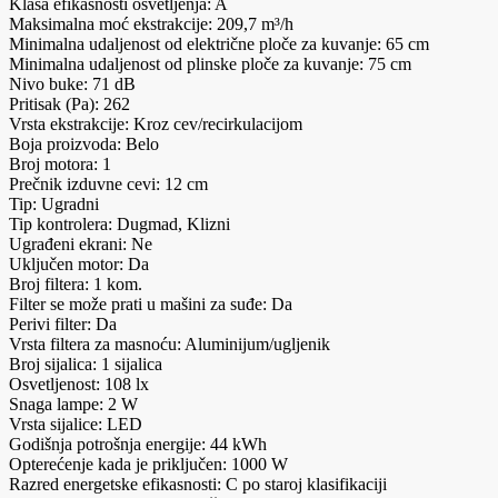
Klasa efikasnosti osvetljenja: A
Maksimalna moć ekstrakcije: 209,7 m³/h
Minimalna udaljenost od električne ploče za kuvanje: 65 cm
Minimalna udaljenost od plinske ploče za kuvanje: 75 cm
Nivo buke: 71 dB
Pritisak (Pa): 262
Vrsta ekstrakcije: Kroz cev/recirkulacijom
Boja proizvoda: Belo
Broj motora: 1
Prečnik izduvne cevi: 12 cm
Tip: Ugradni
Tip kontrolera: Dugmad, Klizni
Ugrađeni ekrani: Ne
Uključen motor: Da
Broj filtera: 1 kom.
Filter se može prati u mašini za suđe: Da
Perivi filter: Da
Vrsta filtera za masnoću: Aluminijum/ugljenik
Broj sijalica: 1 sijalica
Osvetljenost: 108 lx
Snaga lampe: 2 W
Vrsta sijalice: LED
Godišnja potrošnja energije: 44 kWh
Opterećenje kada je priključen: 1000 W
Razred energetske efikasnosti: C po staroj klasifikaciji