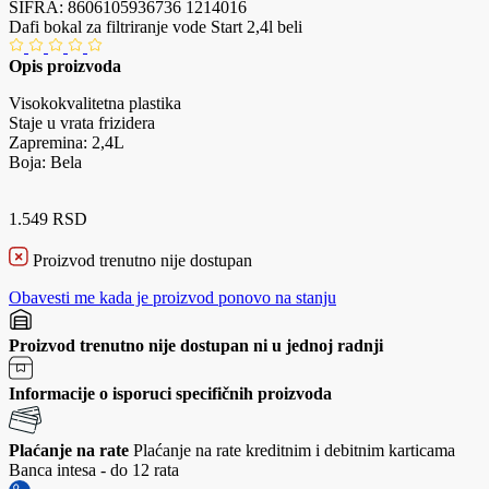
ŠIFRA:
8606105936736
1214016
Dafi bokal za filtriranje vode Start 2,4l beli
Opis proizvoda
Visokokvalitetna plastika
Staje u vrata frizidera
Zapremina: 2,4L
Boja: Bela
1.549 RSD
Proizvod trenutno nije dostupan
Obavesti me kada je proizvod ponovo na stanju
Proizvod trenutno nije dostupan ni u jednoj radnji
Informacije o isporuci specifičnih proizvoda
Plaćanje na rate
Plaćanje na rate kreditnim i debitnim karticama
Banca intesa - do 12 rata