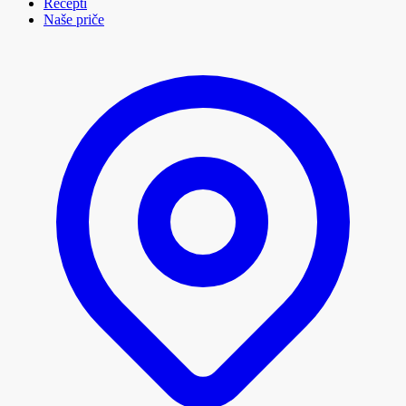
Recepti
Naše priče