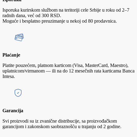
Isporuka kurirskom službom na teritoriji cele Srbije u roku od 2–7
radnih dana, već od 300 RSD.
Moguće i besplatno preuzimanje u nekoj od 80 prodavnica.
Plaćanje
Platite pouzećem, platnom karticom (Visa, MasterCard, Maestro),
uplatnicom/virmanom — ili na do 12 mesečnih rata karticama Banca
Intesa.
Garancija
Svi proizvodi su iz zvanične distribucije, sa proizvođačkom
garancijom i zakonskom saobraznošću u trajanju od 2 godine.