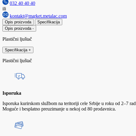
032 40 40 40
ili
kontakt@market.metalac.com
Opis proizvoda
Specifikacija
Opis proizvoda
-
Plastični ljuštač
Specifikacija
+
Plastični ljuštač
Isporuka
Isporuka kurirskom službom na teritoriji cele Srbije u roku od 2–7 r
Moguće i besplatno preuzimanje u nekoj od 80 prodavnica.