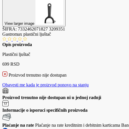
View larger image
ŠIFRA:
7332462071827
3209351
Gastromax plastični ljuštač
Opis proizvoda
Plastični ljuštač
699 RSD
Proizvod trenutno nije dostupan
Obavesti me kada je proizvod ponovo na stanju
Proizvod trenutno nije dostupan ni u jednoj radnji
Informacije o isporuci specifičnih proizvoda
Plaćanje na rate
Plaćanje na rate kreditnim i debitnim karticama Banc