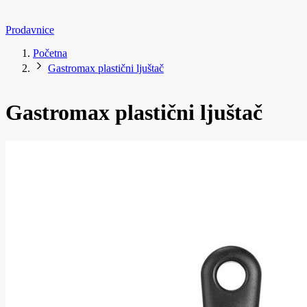
Prodavnice
Početna
Gastromax plastični ljuštač
Gastromax plastični ljuštač