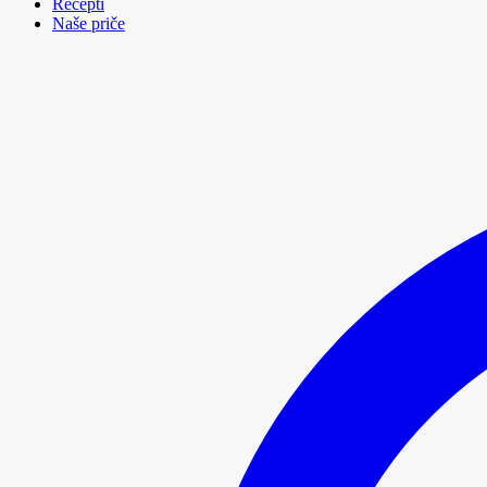
Recepti
Naše priče