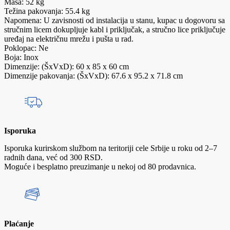
Masa: 52 kg
Težina pakovanja: 55.4 kg
Napomena: U zavisnosti od instalacija u stanu, kupac u dogovoru sa
stručnim licem dokupljuje kabl i priključak, a stručno lice priključuje
uređaj na električnu mrežu i pušta u rad.
Poklopac: Ne
Boja: Inox
Dimenzije: (ŠxVxD): 60 x 85 x 60 cm
Dimenzije pakovanja: (ŠxVxD): 67.6 x 95.2 x 71.8 cm
Isporuka
Isporuka kurirskom službom na teritoriji cele Srbije u roku od 2–7
radnih dana, već od 300 RSD.
Moguće i besplatno preuzimanje u nekoj od 80 prodavnica.
Plaćanje