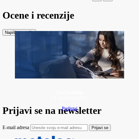
Ocene i recenzije
Napiši recenziju
Novi katalog
ZA 2026 GODINU
Prijavi se na newsletter
Prelistaj
E-mail adresa
Prijavi se