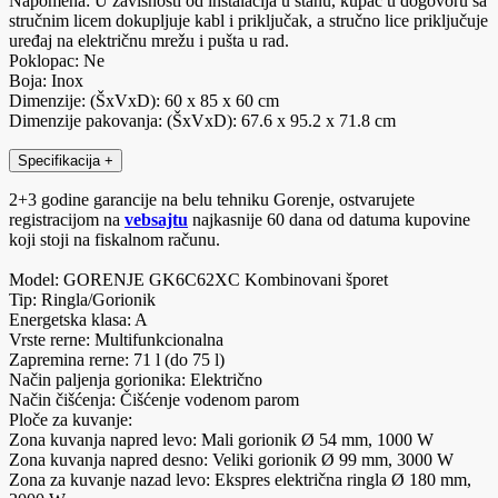
Napomena: U zavisnosti od instalacija u stanu, kupac u dogovoru sa
stručnim licem dokupljuje kabl i priključak, a stručno lice priključuje
uređaj na električnu mrežu i pušta u rad.
Poklopac: Ne
Boja: Inox
Dimenzije: (ŠxVxD): 60 x 85 x 60 cm
Dimenzije pakovanja: (ŠxVxD): 67.6 x 95.2 x 71.8 cm
Specifikacija
+
2+3 godine garancije na belu tehniku Gorenje, ostvarujete
registracijom na
vebsajtu
najkasnije 60 dana od datuma kupovine
koji stoji na fiskalnom računu.
Model: GORENJE GK6C62XC Kombinovani šporet
Tip: Ringla/Gorionik
Energetska klasa: A
Vrste rerne: Multifunkcionalna
Zapremina rerne: 71 l (do 75 l)
Način paljenja gorionika: Električno
Način čišćenja: Čišćenje vodenom parom
Ploče za kuvanje:
Zona kuvanja napred levo: Mali gorionik Ø 54 mm, 1000 W
Zona kuvanja napred desno: Veliki gorionik Ø 99 mm, 3000 W
Zona za kuvanje nazad levo: Ekspres električna ringla Ø 180 mm,