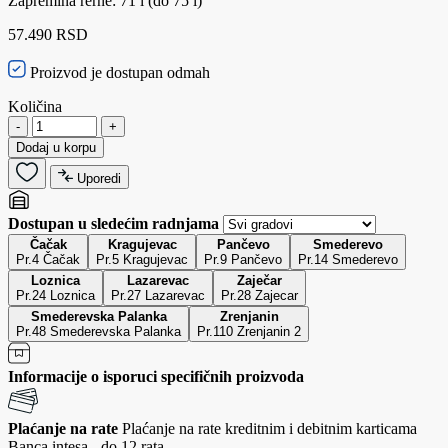
Zapremina rerne: 71 l (do 75 l)
57.490 RSD
Proizvod je dostupan odmah
Količina
-
+
Dodaj u korpu
Uporedi
Dostupan u sledećim radnjama
Čačak
Kragujevac
Pančevo
Smederevo
Pr.4 Čačak
Pr.5 Kragujevac
Pr.9 Pančevo
Pr.14 Smederevo
Loznica
Lazarevac
Zaječar
Pr.24 Loznica
Pr.27 Lazarevac
Pr.28 Zajecar
Smederevska Palanka
Zrenjanin
Pr.48 Smederevska Palanka
Pr.110 Zrenjanin 2
Informacije o isporuci specifičnih proizvoda
Plaćanje na rate
Plaćanje na rate kreditnim i debitnim karticama
Banca intesa - do 12 rata