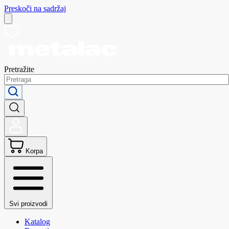
Preskoči na sadržaj
Pretražite
Korpa
Svi proizvodi
Katalog