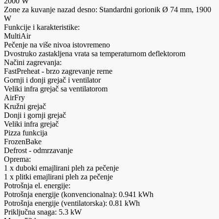
2000 W
Zone za kuvanje nazad desno: Standardni gorionik Ø 74 mm, 1900
W
Funkcije i karakteristike:
MultiAir
Pečenje na više nivoa istovremeno
Dvostruko zastakljena vrata sa temperaturnom deflektorom
Načini zagrevanja:
FastPreheat - brzo zagrevanje rerne
Gornji i donji grejač i ventilator
Veliki infra grejač sa ventilatorom
AirFry
Kružni grejač
Donji i gornji grejač
Veliki infra grejač
Pizza funkcija
FrozenBake
Defrost - odmrzavanje
Oprema:
1 x duboki emajlirani pleh za pečenje
1 x plitki emajlirani pleh za pečenje
Potrošnja el. energije:
Potrošnja energije (konvencionalna): 0.941 kWh
Potrošnja energije (ventilatorska): 0.81 kWh
Priključna snaga: 5.3 kW