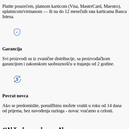
Platite pouzećem, platnom karticom (Visa, MasterCard, Maestro),
uplatnicom/virmanom — ili na do 12 mesečnih rata karticama Banca
Intesa.
Garancija
Svi proizvodi su iz zvanične distribucije, sa proizvođačkom
garancijom i zakonskom saobraznošću u trajanju od 2 godine.
Povrat novca
Ako se predomislite, porudžbinu možete vratiti u roku od 14 dana
od prijema, bez navođenja razloga - novac vraćamo u celosti.