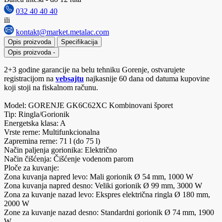
032 40 40 40
ili
kontakt@market.metalac.com
Opis proizvoda
Specifikacija
Opis proizvoda
-
2+3 godine garancije na belu tehniku Gorenje, ostvarujete
registracijom na
vebsajtu
najkasnije 60 dana od datuma kupovine
koji stoji na fiskalnom računu.
Model: GORENJE GK6C62XC Kombinovani šporet
Tip: Ringla/Gorionik
Energetska klasa: A
Vrste rerne: Multifunkcionalna
Zapremina rerne: 71 l (do 75 l)
Način paljenja gorionika: Električno
Način čišćenja: Čišćenje vodenom parom
Ploče za kuvanje:
Zona kuvanja napred levo: Mali gorionik Ø 54 mm, 1000 W
Zona kuvanja napred desno: Veliki gorionik Ø 99 mm, 3000 W
Zona za kuvanje nazad levo: Ekspres električna ringla Ø 180 mm,
2000 W
Zone za kuvanje nazad desno: Standardni gorionik Ø 74 mm, 1900
W