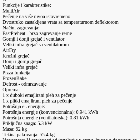
Funkcije i karakteristike:
MultiAir
Pečenje na više nivoa istovremeno
Dvostruko zastakljena vrata sa temperaturnom deflektorom
Načini zagrevanja:
FastPreheat - brzo zagrevanje rerne
Gornji i donji grejač i ventilator
Veliki infra grejač sa ventilatorom
AirFry
Kružni grejač
Donji i gornji grejač
Veliki infra grejač
Pizza funkcija
FrozenBake
Defrost - odmrzavanje
Oprema:
1 x duboki emajlirani pleh za pečenje
1 x plitki emajlirani pleh za pečenje
Potrošnja el. energije:
Potrošnja energije (konvencionalna): 0.941 kWh
Potrošnja energije (ventilatorska): 0.81 kWh
Priključna snaga: 5.3 kW
Masa: 52 kg
Težina pakovanja: 55.4 kg