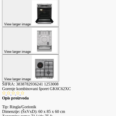
View larger image
View larger image
View larger image
ŠIFRA:
3838782936241
1253008
Gorenje kombinovani šporet GK6C62XC
Opis proizvoda
Tip: Ringla/Gorionik
Dimenzije: (ŠxVxD): 60 x 85 x 60 cm