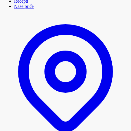
Recepti
Naše priče