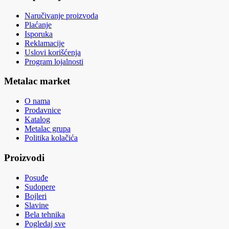
Naručivanje proizvoda
Plaćanje
Isporuka
Reklamacije
Uslovi korišćenja
Program lojalnosti
Metalac market
O nama
Prodavnice
Katalog
Metalac grupa
Politika kolačića
Proizvodi
Posuđe
Sudopere
Bojleri
Slavine
Bela tehnika
Pogledaj sve