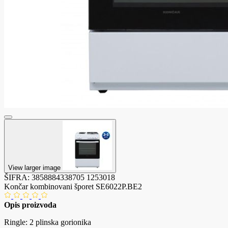
View larger image
ŠIFRA:
3858884338705
1253018
Končar kombinovani šporet SE6022P.BE2
Opis proizvoda
Ringle: 2 plinska gorionika