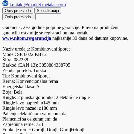
kontakt@market.metalac.com
Opis proizvoda
Specifikacija
Opis proizvoda
-
Garancija: 2+3 godine potpune garancije. Pravo na produženu
garanciju ostvaruje se registracijom na portalu
www.nitom.rs/garancija
najkasnije 30 dana od datuma kupovine.
Naziv uređaja: Kombinovani šporet
Model: SE 6022 P.BE2
Šifra: 082238
Barkod (EAN 13): 3858884338705
Zemlja porekla: Turska
Tip: Kombinovani šporet
Rerna: Konvencionalna rerna
Energetska klasa: A
Boja: Bela
Ringle: 2 plinska gorionika, 2 električne ringle
Ringle levo napred: ø145 mm
Ringle levo nazad: ø180 mm
Paljenje električnom varnicom: da
Plamenici sa osiguranjem: da
Zapremina rerne: 72 l
Funkcije rerne: Gornji, Donji, Gornji+donji