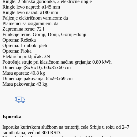
Ringle: 2 plinska gorionika, 2 električne ringle
Ringle levo napred: ø145 mm
Ringle levo nazad: ø180 mm
Paljenje električnom varnicom: da
Plamenici sa osiguranjem: da
Zapremina rerne: 72 l
Funkcije rerne: Gornji, Donji, Gornji+donji
Oprema: Rešetka
Oprema: 1 duboki pleh
Oprema: Fioka
Električni priključak: 3N
Potrošnja struje pri klasičnom načinu grejanja: 0,80 kWh
Dimenzije (ŠxVxD): 60x85x60 cm
Masa aparata: 40,8 kg
Dimenzije pakovanja: 65x93x69 cm
Masa pakovanja: 43 kg
Isporuka
Isporuka kurirskom službom na teritoriji cele Srbije u roku od 2–7
radnih dana, već od 300 RSD.