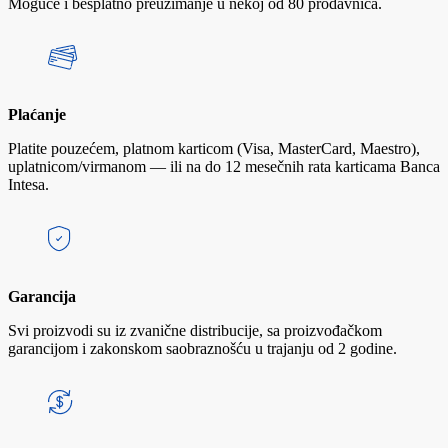
Moguće i besplatno preuzimanje u nekoj od 80 prodavnica.
Plaćanje
Platite pouzećem, platnom karticom (Visa, MasterCard, Maestro),
uplatnicom/virmanom — ili na do 12 mesečnih rata karticama Banca
Intesa.
Garancija
Svi proizvodi su iz zvanične distribucije, sa proizvođačkom
garancijom i zakonskom saobraznošću u trajanju od 2 godine.