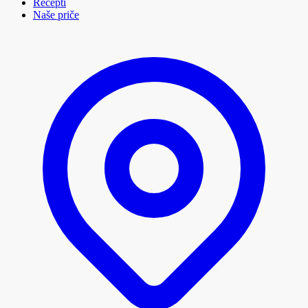
Recepti
Naše priče