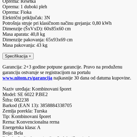
Oprema: Rešetka
Oprema: 1 duboki pleh
Oprema: Fioka
Električni priključak: 3N
Potrošnja struje pri klasičnom načinu grejanja: 0,80 kWh
Dimenzije (ŠxVxD): 60x85x60 cm
Masa aparata: 40,8 kg
Dimenzije pakovanja: 65x93x69 cm
Masa pakovanja: 43 kg
Specifikacija
+
Garancija: 2+3 godine potpune garancije. Pravo na produženu
garanciju ostvaruje se registracijom na portalu
www.nitom.rs/garancija
najkasnije 30 dana od datuma kupovine.
Naziv uređaja: Kombinovani šporet
Model: SE 6022 P.BE2
Šifra: 082238
Barkod (EAN 13): 3858884338705
Zemlja porekla: Turska
Tip: Kombinovani šporet
Rerna: Konvencionalna rerna
Energetska klasa: A
Boja: Bela