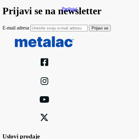
Prijavi se na newsletter
Prelistaj
E-mail adresa
Prijavi se
Uslovi prodaje