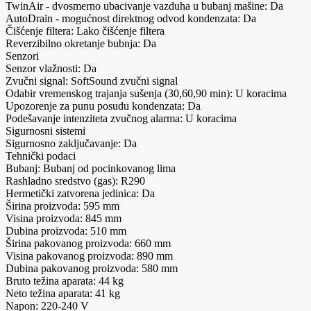
TwinAir - dvosmerno ubacivanje vazduha u bubanj mašine: Da
AutoDrain - mogućnost direktnog odvod kondenzata: Da
Čišćenje filtera: Lako čišćenje filtera
Reverzibilno okretanje bubnja: Da
Senzori
Senzor vlažnosti: Da
Zvučni signal: SoftSound zvučni signal
Odabir vremenskog trajanja sušenja (30,60,90 min): U koracima
Upozorenje za punu posudu kondenzata: Da
Podešavanje intenziteta zvučnog alarma: U koracima
Sigurnosni sistemi
Sigurnosno zaključavanje: Da
Tehnički podaci
Bubanj: Bubanj od pocinkovanog lima
Rashladno sredstvo (gas): R290
Hermetički zatvorena jedinica: Da
Širina proizvoda: 595 mm
Visina proizvoda: 845 mm
Dubina proizvoda: 510 mm
Širina pakovanog proizvoda: 660 mm
Visina pakovanog proizvoda: 890 mm
Dubina pakovanog proizvoda: 580 mm
Bruto težina aparata: 44 kg
Neto težina aparata: 41 kg
Napon: 220-240 V