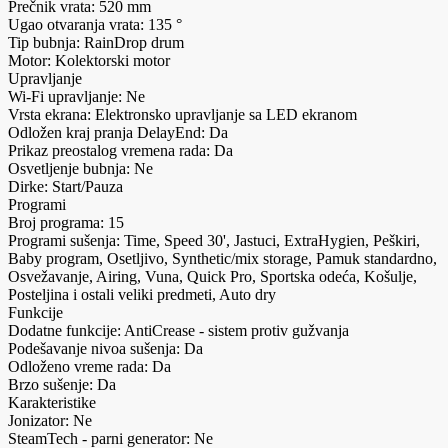
Prečnik vrata: 520 mm
Ugao otvaranja vrata: 135 °
Tip bubnja: RainDrop drum
Motor: Kolektorski motor
Upravljanje
Wi-Fi upravljanje: Ne
Vrsta ekrana: Elektronsko upravljanje sa LED ekranom
Odložen kraj pranja DelayEnd: Da
Prikaz preostalog vremena rada: Da
Osvetljenje bubnja: Ne
Dirke: Start/Pauza
Programi
Broj programa: 15
Programi sušenja: Time, Speed 30', Jastuci, ExtraHygien, Peškiri,
Baby program, Osetljivo, Synthetic/mix storage, Pamuk standardno,
Osvežavanje, Airing, Vuna, Quick Pro, Sportska odeća, Košulje,
Posteljina i ostali veliki predmeti, Auto dry
Funkcije
Dodatne funkcije: AntiCrease - sistem protiv gužvanja
Podešavanje nivoa sušenja: Da
Odloženo vreme rada: Da
Brzo sušenje: Da
Karakteristike
Jonizator: Ne
SteamTech - parni generator: Ne