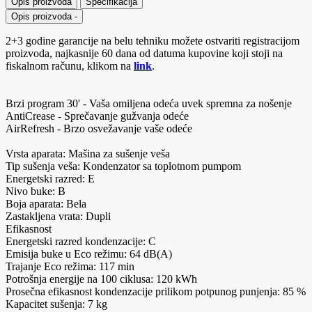
Opis proizvoda
Specifikacija
Opis proizvoda
-
2+3 godine garancije na belu tehniku možete ostvariti registracijom
proizvoda, najkasnije 60 dana od datuma kupovine koji stoji na
fiskalnom računu, klikom na
link
.
Brzi program 30' - Vaša omiljena odeća uvek spremna za nošenje
AntiCrease - Sprečavanje gužvanja odeće
AirRefresh - Brzo osvežavanje vaše odeće
Vrsta aparata: Mašina za sušenje veša
Tip sušenja veša: Kondenzator sa toplotnom pumpom
Energetski razred: E
Nivo buke: B
Boja aparata: Bela
Zastakljena vrata: Dupli
Efikasnost
Energetski razred kondenzacije: C
Emisija buke u Eco režimu: 64 dB(A)
Trajanje Eco režima: 117 min
Potrošnja energije na 100 ciklusa: 120 kWh
Prosečna efikasnost kondenzacije prilikom potpunog punjenja: 85 %
Kapacitet sušenja: 7 kg