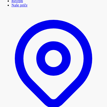
Recepti
Naše priče