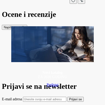
Ocene i recenzije
Napiši recenziju
Novi katalog
ZA 2026 GODINU
Prijavi se na newsletter
Prelistaj
E-mail adresa
Prijavi se