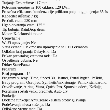
Trajanje Eco režima: 117 min
Potrošnja energije na 100 ciklusa: 120 kWh
Prosečna efikasnost kondenzacije prilikom potpunog punjenja: 85 %
Kapacitet sušenja: 7 kg
Prečnik vrata: 520 mm
Ugao otvaranja vrata: 135 °
Tip bubnja: RainDrop drum
Motor: Kolektorski motor
Upravljanje
Wi-Fi upravljanje: Ne
Vrsta ekrana: Elektronsko upravljanje sa LED ekranom
Odložen kraj pranja DelayEnd: Da
Prikaz preostalog vremena rada: Da
Osvetljenje bubnja: Ne
Dirke: Start/Pauza
Programi
Broj programa: 15
Programi sušenja: Time, Speed 30', Jastuci, ExtraHygien, Peškiri,
Baby program, Osetljivo, Synthetic/mix storage, Pamuk standardno,
Osvežavanje, Airing, Vuna, Quick Pro, Sportska odeća, Košulje,
Posteljina i ostali veliki predmeti, Auto dry
Funkcije
Dodatne funkcije: AntiCrease - sistem protiv gužvanja
Podešavanje nivoa sušenja: Da
Odloženo vreme rada: Da