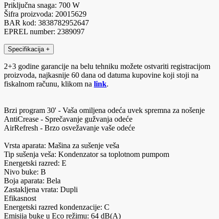
Priključna snaga: 700 W
Šifra proizvoda: 20015629
BAR kod: 3838782952647
EPREL number: 2389097
Specifikacija
+
2+3 godine garancije na belu tehniku možete ostvariti registracijom
proizvoda, najkasnije 60 dana od datuma kupovine koji stoji na
fiskalnom računu, klikom na
link
.
Brzi program 30' - Vaša omiljena odeća uvek spremna za nošenje
AntiCrease - Sprečavanje gužvanja odeće
AirRefresh - Brzo osvežavanje vaše odeće
Vrsta aparata: Mašina za sušenje veša
Tip sušenja veša: Kondenzator sa toplotnom pumpom
Energetski razred: E
Nivo buke: B
Boja aparata: Bela
Zastakljena vrata: Dupli
Efikasnost
Energetski razred kondenzacije: C
Emisija buke u Eco režimu: 64 dB(A)