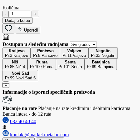
Količina
-
+
Dodaj u korpu
Uporedi
Dostupan u sledećim radnjama
Kraljevo
Pančevo
Valjevo
Negotin
Pr.3 Kraljevo
Pr.9 Pančevo
Pr.11 Valjevo
Pr.33 Negotin
Niš
Ruma
Senta
Batajnica
Pr.85 Niš 4
Pr.100 Ruma
Pr.101 Senta
Pr.89 Batajnica
Novi Sad
Pr.99 Novi Sad 6
Informacije o isporuci specifičnih proizvoda
Plaćanje na rate
Plaćanje na rate kreditnim i debitnim karticama
Banca intesa - do 12 rata
032 40 40 40
ili
kontakt@market.metalac.com