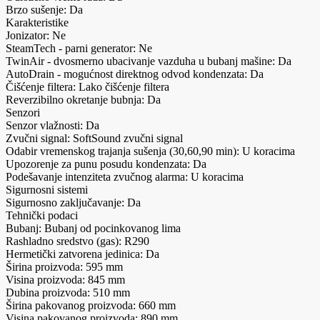
Brzo sušenje: Da
Karakteristike
Jonizator: Ne
SteamTech - parni generator: Ne
TwinAir - dvosmerno ubacivanje vazduha u bubanj mašine: Da
AutoDrain - mogućnost direktnog odvod kondenzata: Da
Čišćenje filtera: Lako čišćenje filtera
Reverzibilno okretanje bubnja: Da
Senzori
Senzor vlažnosti: Da
Zvučni signal: SoftSound zvučni signal
Odabir vremenskog trajanja sušenja (30,60,90 min): U koracima
Upozorenje za punu posudu kondenzata: Da
Podešavanje intenziteta zvučnog alarma: U koracima
Sigurnosni sistemi
Sigurnosno zaključavanje: Da
Tehnički podaci
Bubanj: Bubanj od pocinkovanog lima
Rashladno sredstvo (gas): R290
Hermetički zatvorena jedinica: Da
Širina proizvoda: 595 mm
Visina proizvoda: 845 mm
Dubina proizvoda: 510 mm
Širina pakovanog proizvoda: 660 mm
Visina pakovanog proizvoda: 890 mm