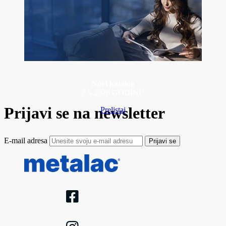
Novi katalog
ZA 2026 GODINU
Prijavi se na newsletter
Prelistaj
E-mail adresa
Prijavi se