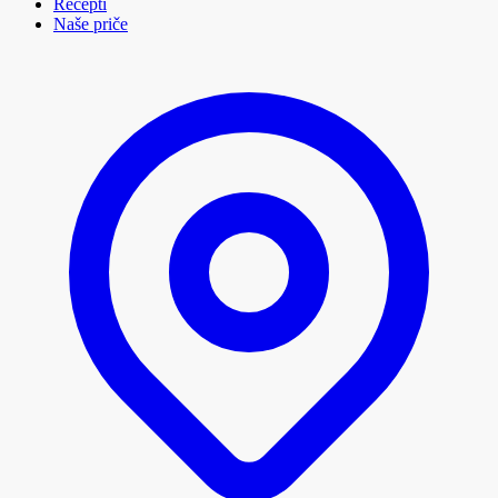
Recepti
Naše priče