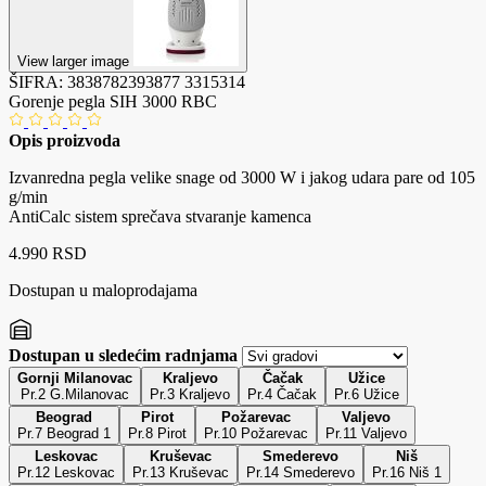
View larger image
ŠIFRA:
3838782393877
3315314
Gorenje pegla SIH 3000 RBC
Opis proizvoda
Izvanredna pegla velike snage od 3000 W i jakog udara pare od 105
g/min
AntiCalc sistem sprečava stvaranje kamenca
4.990 RSD
Dostupan u maloprodajama
Dostupan u sledećim radnjama
Gornji Milanovac
Kraljevo
Čačak
Užice
Pr.2 G.Milanovac
Pr.3 Kraljevo
Pr.4 Čačak
Pr.6 Užice
Beograd
Pirot
Požarevac
Valjevo
Pr.7 Beograd 1
Pr.8 Pirot
Pr.10 Požarevac
Pr.11 Valjevo
Leskovac
Kruševac
Smederevo
Niš
Pr.12 Leskovac
Pr.13 Kruševac
Pr.14 Smederevo
Pr.16 Niš 1