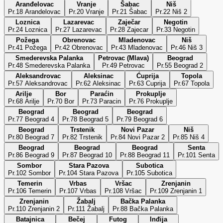
Aranđelovac
Vranje
Šabac
Niš
Pr.18 Arandelovac
Pr.20 Vranje
Pr.21 Šabac
Pr.22 Niš 2
Loznica
Lazarevac
Zaječar
Negotin
Pr.24 Loznica
Pr.27 Lazarevac
Pr.28 Zajecar
Pr.33 Negotin
Požega
Obrenovac
Mladenovac
Niš
Pr.41 Požega
Pr.42 Obrenovac
Pr.43 Mladenovac
Pr.46 Niš 3
Smederevska Palanka
Petrovac (Mlava)
Beograd
Pr.48 Smederevska Palanka
Pr.49 Petrovac
Pr.55 Beograd 2
Aleksandrovac
Aleksinac
Ćuprija
Topola
Pr.57 Aleksandrovac
Pr.62 Aleksinac
Pr.63 Cuprija
Pr.67 Topola
Arilje
Bor
Paraćin
Prokuplje
Pr.68 Arilje
Pr.70 Bor
Pr.73 Paracin
Pr.76 Prokuplje
Beograd
Beograd
Beograd
Pr.77 Beograd 4
Pr.78 Beograd 5
Pr.79 Beograd 6
Beograd
Trstenik
Novi Pazar
Niš
Pr.80 Beograd 7
Pr.82 Trstenik
Pr.84 Novi Pazar 2
Pr.85 Niš 4
Beograd
Beograd
Beograd
Senta
Pr.86 Beograd 9
Pr.87 Beograd 10
Pr.88 Beograd 11
Pr.101 Senta
Sombor
Stara Pazova
Subotica
Pr.102 Sombor
Pr.104 Stara Pazova
Pr.105 Subotica
Temerin
Vrbas
Vršac
Zrenjanin
Pr.106 Temerin
Pr.107 Vrbas
Pr.108 Vršac
Pr.109 Zrenjanin 1
Zrenjanin
Žabalj
Bačka Palanka
Pr.110 Zrenjanin 2
Pr.111 Žabalj
Pr.88 Bačka Palanka
Batajnica
Bečej
Futog
Inđija