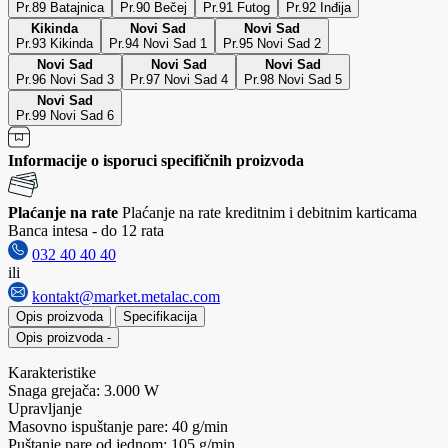
Pr.89 Batajnica
Pr.90 Bečej
Pr.91 Futog
Pr.92 Inđija
Kikinda
Novi Sad
Novi Sad
Pr.93 Kikinda
Pr.94 Novi Sad 1
Pr.95 Novi Sad 2
Novi Sad
Novi Sad
Novi Sad
Pr.96 Novi Sad 3
Pr.97 Novi Sad 4
Pr.98 Novi Sad 5
Novi Sad
Pr.99 Novi Sad 6
Informacije o isporuci specifičnih proizvoda
Plaćanje na rate
Plaćanje na rate kreditnim i debitnim karticama
Banca intesa - do 12 rata
032 40 40 40
ili
kontakt@market.metalac.com
Opis proizvoda
Specifikacija
Opis proizvoda
-
Karakteristike
Snaga grejača: 3.000 W
Upravljanje
Masovno ispuštanje pare: 40 g/min
Puštanje pare od jednom: 105 g/min