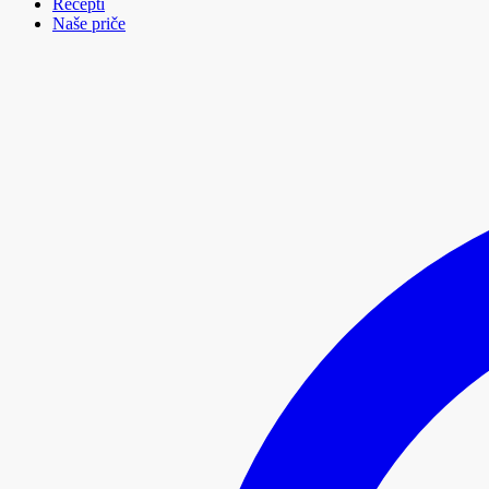
Recepti
Naše priče