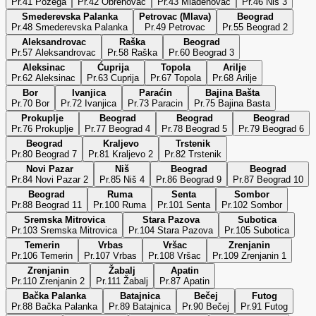
Pr.41 Požega
Pr.42 Obrenovac
Pr.43 Mladenovac
Pr.46 Niš 3
Smederevska Palanka
Petrovac (Mlava)
Beograd
Pr.48 Smederevska Palanka
Pr.49 Petrovac
Pr.55 Beograd 2
Aleksandrovac
Raška
Beograd
Pr.57 Aleksandrovac
Pr.58 Raška
Pr.60 Beograd 3
Aleksinac
Ćuprija
Topola
Arilje
Pr.62 Aleksinac
Pr.63 Cuprija
Pr.67 Topola
Pr.68 Arilje
Bor
Ivanjica
Paraćin
Bajina Bašta
Pr.70 Bor
Pr.72 Ivanjica
Pr.73 Paracin
Pr.75 Bajina Basta
Prokuplje
Beograd
Beograd
Beograd
Pr.76 Prokuplje
Pr.77 Beograd 4
Pr.78 Beograd 5
Pr.79 Beograd 6
Beograd
Kraljevo
Trstenik
Pr.80 Beograd 7
Pr.81 Kraljevo 2
Pr.82 Trstenik
Novi Pazar
Niš
Beograd
Beograd
Pr.84 Novi Pazar 2
Pr.85 Niš 4
Pr.86 Beograd 9
Pr.87 Beograd 10
Beograd
Ruma
Senta
Sombor
Pr.88 Beograd 11
Pr.100 Ruma
Pr.101 Senta
Pr.102 Sombor
Sremska Mitrovica
Stara Pazova
Subotica
Pr.103 Sremska Mitrovica
Pr.104 Stara Pazova
Pr.105 Subotica
Temerin
Vrbas
Vršac
Zrenjanin
Pr.106 Temerin
Pr.107 Vrbas
Pr.108 Vršac
Pr.109 Zrenjanin 1
Zrenjanin
Žabalj
Apatin
Pr.110 Zrenjanin 2
Pr.111 Žabalj
Pr.87 Apatin
Bačka Palanka
Batajnica
Bečej
Futog
Pr.88 Bačka Palanka
Pr.89 Batajnica
Pr.90 Bečej
Pr.91 Futog