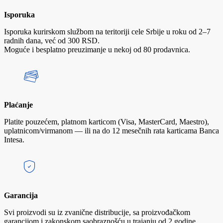
Isporuka
Isporuka kurirskom službom na teritoriji cele Srbije u roku od 2–7
radnih dana, već od 300 RSD.
Moguće i besplatno preuzimanje u nekoj od 80 prodavnica.
Plaćanje
Platite pouzećem, platnom karticom (Visa, MasterCard, Maestro),
uplatnicom/virmanom — ili na do 12 mesečnih rata karticama Banca
Intesa.
Garancija
Svi proizvodi su iz zvanične distribucije, sa proizvođačkom
garancijom i zakonskom saobraznošću u trajanju od 2 godine.