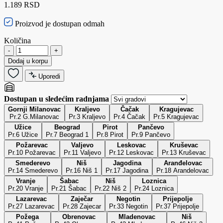
1.189 RSD
Proizvod je dostupan odmah
Količina
-
+
Dodaj u korpu
Uporedi
Dostupan u sledećim radnjama
Gornji Milanovac
Kraljevo
Čačak
Kragujevac
Pr.2 G.Milanovac
Pr.3 Kraljevo
Pr.4 Čačak
Pr.5 Kragujevac
Užice
Beograd
Pirot
Pančevo
Pr.6 Užice
Pr.7 Beograd 1
Pr.8 Pirot
Pr.9 Pančevo
Požarevac
Valjevo
Leskovac
Kruševac
Pr.10 Požarevac
Pr.11 Valjevo
Pr.12 Leskovac
Pr.13 Kruševac
Smederevo
Niš
Jagodina
Aranđelovac
Pr.14 Smederevo
Pr.16 Niš 1
Pr.17 Jagodina
Pr.18 Arandelovac
Vranje
Šabac
Niš
Loznica
Pr.20 Vranje
Pr.21 Šabac
Pr.22 Niš 2
Pr.24 Loznica
Lazarevac
Zaječar
Negotin
Prijepolje
Pr.27 Lazarevac
Pr.28 Zajecar
Pr.33 Negotin
Pr.37 Prijepolje
Požega
Obrenovac
Mladenovac
Niš