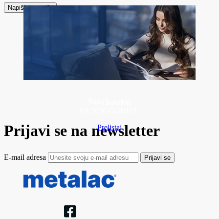
Napiši recenziju
Novi katalog
ZA 2026 GODINU
Prijavi se na newsletter
Prelistaj
E-mail adresa
Prijavi se