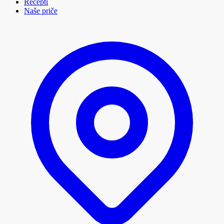
Recepti
Naše priče