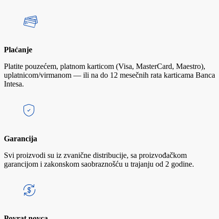
Plaćanje
Platite pouzećem, platnom karticom (Visa, MasterCard, Maestro),
uplatnicom/virmanom — ili na do 12 mesečnih rata karticama Banca
Intesa.
Garancija
Svi proizvodi su iz zvanične distribucije, sa proizvođačkom
garancijom i zakonskom saobraznošću u trajanju od 2 godine.
Povrat novca