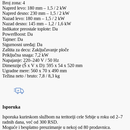
Broj zona: 4
Napred levo: 180 mm – 1,5 / 2 kW
Napred desno: 230 mm – 1,5 / 2 kW
Nazad levo: 180 mm – 1,5 / 2 kW
Nazad desno: 145 mm – 1,2 / 1,6 kW
Indikator preostale toplote: Da
PowerBoost: Da
Tajmer: Da
Sigurnosni uređaj: Da
Zaštita za decu: Zaključavanje ploče
Priključna snaga: 7,2 kW
Napajanje: 220–240 V / 50 Hz
Dimenzije (Š x V x D): 595 x 54 x 520 mm
Ugradne mere: 560 x 70 x 490 mm
Težina neto / bruto: 7,8 / 8,3 kg
Isporuka
Isporuka kurirskom službom na teritoriji cele Srbije u roku od 2–7
radnih dana, već od 300 RSD.
Moguće i besplatno preuzimanje u nekoj od 80 prodavnica.