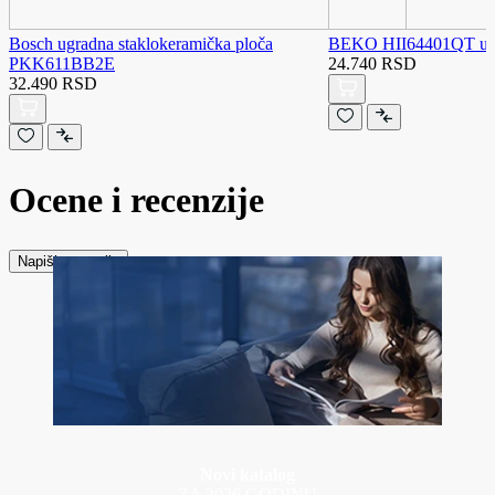
Bosch ugradna staklokeramička ploča
BEKO HII64401QT ugr
PKK611BB2E
24.740 RSD
32.490 RSD
Ocene i recenzije
Napiši recenziju
Novi katalog
ZA 2026 GODINU