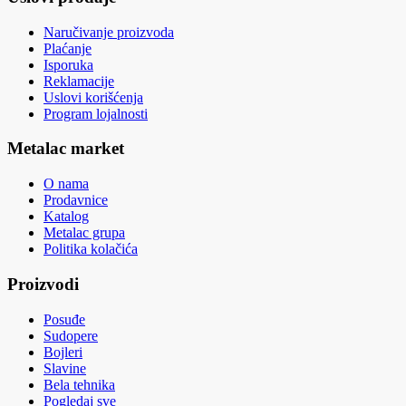
Naručivanje proizvoda
Plaćanje
Isporuka
Reklamacije
Uslovi korišćenja
Program lojalnosti
Metalac market
O nama
Prodavnice
Katalog
Metalac grupa
Politika kolačića
Proizvodi
Posuđe
Sudopere
Bojleri
Slavine
Bela tehnika
Pogledaj sve