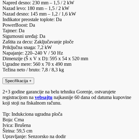
Napred desno: 230 mm – 1,5 / 2 kW
Nazad levo: 180 mm – 1,5 / 2 kW
Nazad desno: 145 mm – 1,2 / 1,6 kW
Indikator preostale toplote: Da
PowerBoost: Da
Tajmer: Da
Sigurnosni uređaj: Da
Zaštita za decu: Zaključavanje ploče
Priključna snaga: 7,2 kW
Napajanje: 220–240 V / 50 Hz
Dimenzije (Š x V x D): 595 x 54 x 520 mm
Ugradne mere: 560 x 70 x 490 mm
Težina neto / bruto: 7,8 / 8,3 kg
Specifikacija
+
2+3 godine garancije na belu tehniku Gorenje, ostvarujete
registracijom na
vebsajtu
najkasnije 60 dana od datuma kupovine
koji stoji na fiskalnom računu.
Tip: Indukciona ugradna ploča
Boja: Crna
Ivica: Brušena
Širina: 59,5 cm
Upravljanje: Senzorsko na dodir