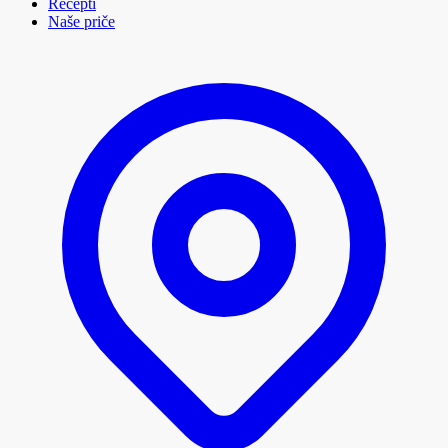
Recepti
Naše priče