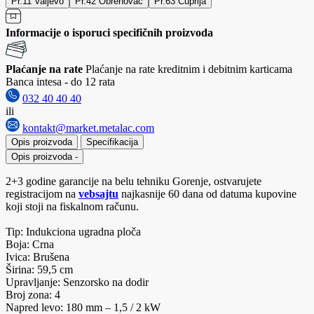
Pr.11 Valjevo
Pr.42 Obrenovac
Pr.63 Cuprija
Informacije o isporuci specifičnih proizvoda
Plaćanje na rate
Plaćanje na rate kreditnim i debitnim karticama
Banca intesa - do 12 rata
032 40 40 40
ili
kontakt@market.metalac.com
Opis proizvoda
Specifikacija
Opis proizvoda
-
2+3 godine garancije na belu tehniku Gorenje, ostvarujete
registracijom na
vebsajtu
najkasnije 60 dana od datuma kupovine
koji stoji na fiskalnom računu.
Tip: Indukciona ugradna ploča
Boja: Crna
Ivica: Brušena
Širina: 59,5 cm
Upravljanje: Senzorsko na dodir
Broj zona: 4
Napred levo: 180 mm – 1,5 / 2 kW