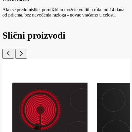
Ako se predomislite, porudžbinu možete vratiti u roku od 14 dana
od prijema, bez navođenja razloga - novac vraćamo u celosti.
Slični proizvodi