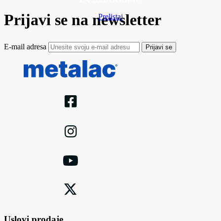
Prijavi se na newsletter
Prelistaj
E-mail adresa
Prijavi se
Uslovi prodaje