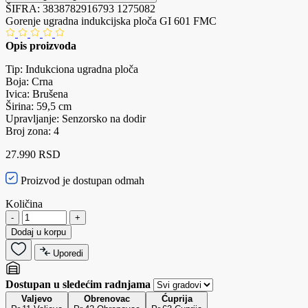
ŠIFRA:
3838782916793
1275082
Gorenje ugradna indukcijska ploča GI 601 FMC
Opis proizvoda
Tip: Indukciona ugradna ploča
Boja: Crna
Ivica: Brušena
Širina: 59,5 cm
Upravljanje: Senzorsko na dodir
Broj zona: 4
27.990 RSD
Proizvod je dostupan odmah
Količina
-
+
Dodaj u korpu
Uporedi
Dostupan u sledećim radnjama
Valjevo
Obrenovac
Ćuprija